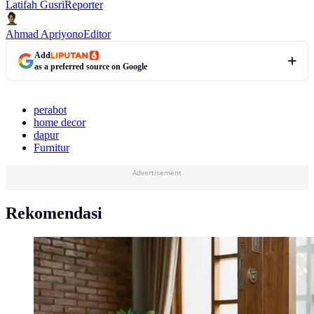
Latifah Gusri
Reporter
Ahmad Apriyono
Editor
Add
as a preferred source on Google
perabot
home decor
dapur
Furnitur
Advertisement
Rekomendasi