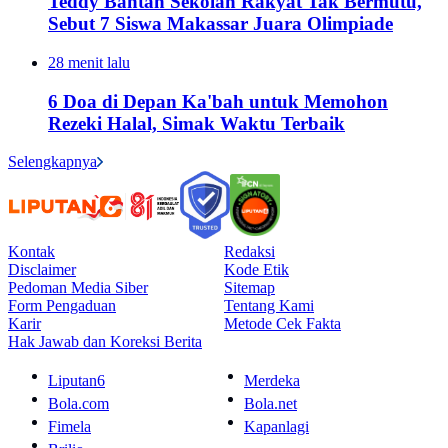
Teddy Bantah Sekolah Rakyat Tak Bermutu,
Sebut 7 Siswa Makassar Juara Olimpiade
28 menit lalu
6 Doa di Depan Ka'bah untuk Memohon
Rezeki Halal, Simak Waktu Terbaik
Selengkapnya
Kontak
Redaksi
Disclaimer
Kode Etik
Pedoman Media Siber
Sitemap
Form Pengaduan
Tentang Kami
Karir
Metode Cek Fakta
Hak Jawab dan Koreksi Berita
Liputan6
Merdeka
Bola.com
Bola.net
Fimela
Kapanlagi