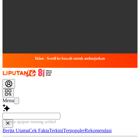
Iklan - Scroll ke bawah untuk melanjutkan
Menu
Tanya apapun tentang artikel ini...
Berita Utama
Cek Fakta
Terkini
Terpopuler
Rekomendasi