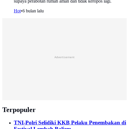
supaya perabotan rumah aman dan tidak keropos lagi.
Hot
•
6 bulan lalu
Advertisement
Terpopuler
TNI-Polri Selidiki KKB Pelaku Penembakan di
Festival Lembah Baliem