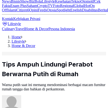
News
Bisnis
ShowBiz
Bola
Lifestyle
Kesehatan
Tekno
Otomotif
Cek
Fakta
Enam Plus
Saham
Crypto
TV
Foto
Regional
Global
Hot
On
Off
Islami
Citizen6
Opini
Feeds
Otosia
Spotlight
English
Disabilitas
Berita
Kontak
Kebijakan Privasi
Lifestyle
Culinary
Travel
Home & Decor
Pesona Indonesia
Home
Lifestyle
Home & Decor
Tips Ampuh Lindungi Perabot
Berwarna Putih di Rumah
Warna putih saat ini memang mendominasi berbagai macam furnitur
rumah tangga dan bahkan di perkantoran.