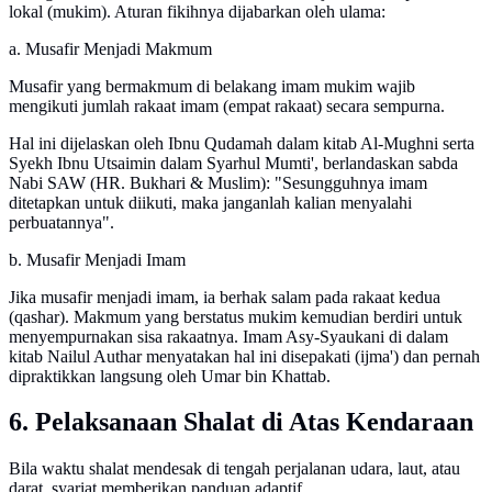
lokal (mukim). Aturan fikihnya dijabarkan oleh ulama:
a. Musafir Menjadi Makmum
Musafir yang bermakmum di belakang imam mukim wajib
mengikuti jumlah rakaat imam (empat rakaat) secara sempurna.
Hal ini dijelaskan oleh Ibnu Qudamah dalam kitab Al-Mughni serta
Syekh Ibnu Utsaimin dalam Syarhul Mumti', berlandaskan sabda
Nabi SAW (HR. Bukhari & Muslim): "Sesungguhnya imam
ditetapkan untuk diikuti, maka janganlah kalian menyalahi
perbuatannya".
b. Musafir Menjadi Imam
Jika musafir menjadi imam, ia berhak salam pada rakaat kedua
(qashar). Makmum yang berstatus mukim kemudian berdiri untuk
menyempurnakan sisa rakaatnya. Imam Asy-Syaukani di dalam
kitab Nailul Authar menyatakan hal ini disepakati (ijma') dan pernah
dipraktikkan langsung oleh Umar bin Khattab.
6. Pelaksanaan Shalat di Atas Kendaraan
Bila waktu shalat mendesak di tengah perjalanan udara, laut, atau
darat, syariat memberikan panduan adaptif.