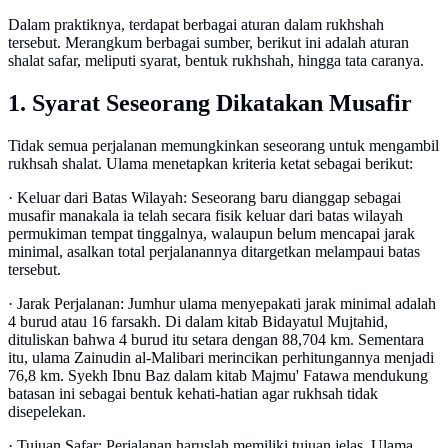
Dalam praktiknya, terdapat berbagai aturan dalam rukhshah
tersebut. Merangkum berbagai sumber, berikut ini adalah aturan
shalat safar, meliputi syarat, bentuk rukhshah, hingga tata caranya.
1. Syarat Seseorang Dikatakan Musafir
Tidak semua perjalanan memungkinkan seseorang untuk mengambil
rukhsah shalat. Ulama menetapkan kriteria ketat sebagai berikut:
· Keluar dari Batas Wilayah: Seseorang baru dianggap sebagai
musafir manakala ia telah secara fisik keluar dari batas wilayah
permukiman tempat tinggalnya, walaupun belum mencapai jarak
minimal, asalkan total perjalanannya ditargetkan melampaui batas
tersebut.
· Jarak Perjalanan: Jumhur ulama menyepakati jarak minimal adalah
4 burud atau 16 farsakh. Di dalam kitab Bidayatul Mujtahid,
dituliskan bahwa 4 burud itu setara dengan 88,704 km. Sementara
itu, ulama Zainudin al-Malibari merincikan perhitungannya menjadi
76,8 km. Syekh Ibnu Baz dalam kitab Majmu' Fatawa mendukung
batasan ini sebagai bentuk kehati-hatian agar rukhsah tidak
disepelekan.
· Tujuan Safar: Perjalanan haruslah memiliki tujuan jelas. Ulama