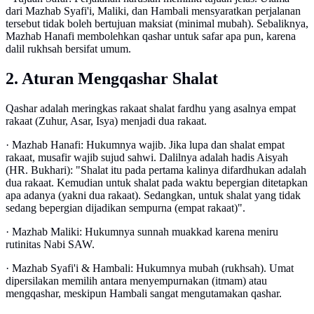
dari Mazhab Syafi'i, Maliki, dan Hambali mensyaratkan perjalanan
tersebut tidak boleh bertujuan maksiat (minimal mubah). Sebaliknya,
Mazhab Hanafi membolehkan qashar untuk safar apa pun, karena
dalil rukhsah bersifat umum.
2. Aturan Mengqashar Shalat
Qashar adalah meringkas rakaat shalat fardhu yang asalnya empat
rakaat (Zuhur, Asar, Isya) menjadi dua rakaat.
· Mazhab Hanafi: Hukumnya wajib. Jika lupa dan shalat empat
rakaat, musafir wajib sujud sahwi. Dalilnya adalah hadis Aisyah
(HR. Bukhari): "Shalat itu pada pertama kalinya difardhukan adalah
dua rakaat. Kemudian untuk shalat pada waktu bepergian ditetapkan
apa adanya (yakni dua rakaat). Sedangkan, untuk shalat yang tidak
sedang bepergian dijadikan sempurna (empat rakaat)".
· Mazhab Maliki: Hukumnya sunnah muakkad karena meniru
rutinitas Nabi SAW.
· Mazhab Syafi'i & Hambali: Hukumnya mubah (rukhsah). Umat
dipersilakan memilih antara menyempurnakan (itmam) atau
mengqashar, meskipun Hambali sangat mengutamakan qashar.