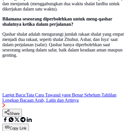
dan menjamak (menggabungkan dua waktu shalat fardhu untuk
dikerjakan dalam satu waktu).
Bilamana seseorang diperbolehkan untuk meng-qashar
shalatnya ketika dalam perjalanan?
Qashar shalat adalah mengurangi jumlah rakaat shalat yang empat
menjadi dua rakaat, seperti shalat Zhuhur, Ashar, dan Isya' saat
dalam perjalanan (safar). Qashar hanya diperbolehkan saat
seseorang sedang dalam safar, baik dalam keadaan aman maupun
genting.
Lanjut Baca:
Tata Cara Tawasul yang Benar Sebelum Tahlilan
Lengkap Bacaan Arab, Latin dan Artinya
Share
Copy Link