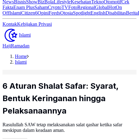
News
Bisnis
ShowBiz
Bola
Lifestyle
Kesehatan
Tekno
Otomotif
Cek
Fakta
Enam Plus
Saham
Crypto
TV
Foto
Regional
Global
Hot
On
Off
Islami
Citizen6
Opini
Feeds
Otosia
Spotlight
English
Disabilitas
Berita
Kontak
Kebijakan Privasi
Islami
Haji
Ramadan
Home
Islami
6 Aturan Shalat Safar: Syarat,
Bentuk Keringanan hingga
Pelaksanaannya
Rasulullah SAW tetap melaksanakan salat qashar ketika safar
meskipun dalam keadaan aman.