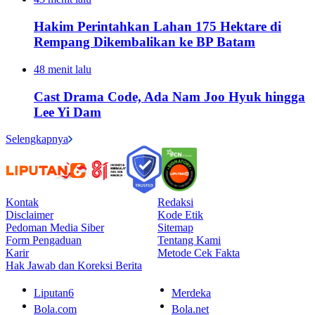
Hakim Perintahkan Lahan 175 Hektare di
Rempang Dikembalikan ke BP Batam
48 menit lalu
Cast Drama Code, Ada Nam Joo Hyuk hingga
Lee Yi Dam
Selengkapnya
Kontak
Redaksi
Disclaimer
Kode Etik
Pedoman Media Siber
Sitemap
Form Pengaduan
Tentang Kami
Karir
Metode Cek Fakta
Hak Jawab dan Koreksi Berita
Liputan6
Merdeka
Bola.com
Bola.net