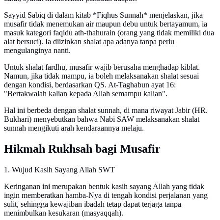
Sayyid Sabiq di dalam kitab *Fiqhus Sunnah* menjelaskan, jika
musafir tidak menemukan air maupun debu untuk bertayamum, ia
masuk kategori faqidu ath-thahurain (orang yang tidak memiliki dua
alat bersuci). Ia diizinkan shalat apa adanya tanpa perlu
mengulanginya nanti.
Untuk shalat fardhu, musafir wajib berusaha menghadap kiblat.
Namun, jika tidak mampu, ia boleh melaksanakan shalat sesuai
dengan kondisi, berdasarkan QS. At-Taghabun ayat 16:
"Bertakwalah kalian kepada Allah semampu kalian".
Hal ini berbeda dengan shalat sunnah, di mana riwayat Jabir (HR.
Bukhari) menyebutkan bahwa Nabi SAW melaksanakan shalat
sunnah mengikuti arah kendaraannya melaju.
Hikmah Rukhsah bagi Musafir
1. Wujud Kasih Sayang Allah SWT
Keringanan ini merupakan bentuk kasih sayang Allah yang tidak
ingin memberatkan hamba-Nya di tengah kondisi perjalanan yang
sulit, sehingga kewajiban ibadah tetap dapat terjaga tanpa
menimbulkan kesukaran (masyaqqah).