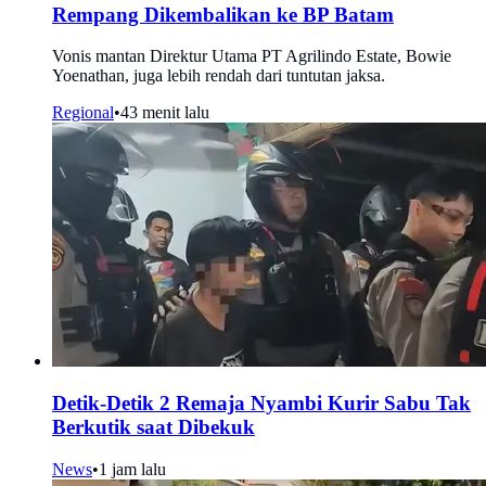
Rempang Dikembalikan ke BP Batam
Vonis mantan Direktur Utama PT Agrilindo Estate, Bowie
Yoenathan, juga lebih rendah dari tuntutan jaksa.
Regional
•
43 menit lalu
Detik-Detik 2 Remaja Nyambi Kurir Sabu Tak
Berkutik saat Dibekuk
News
•
1 jam lalu