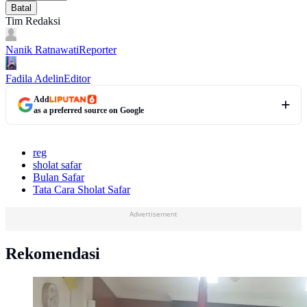
Batal
Tim Redaksi
Nanik Ratnawati
Reporter
Fadila Adelin
Editor
Add
as a preferred source on Google
reg
sholat safar
Bulan Safar
Tata Cara Sholat Safar
Advertisement
Rekomendasi