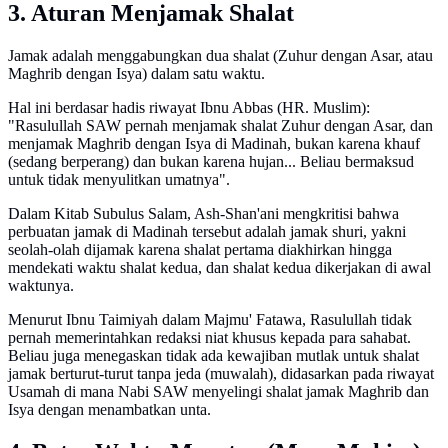
3. Aturan Menjamak Shalat
Jamak adalah menggabungkan dua shalat (Zuhur dengan Asar, atau
Maghrib dengan Isya) dalam satu waktu.
Hal ini berdasar hadis riwayat Ibnu Abbas (HR. Muslim):
"Rasulullah SAW pernah menjamak shalat Zuhur dengan Asar, dan
menjamak Maghrib dengan Isya di Madinah, bukan karena khauf
(sedang berperang) dan bukan karena hujan... Beliau bermaksud
untuk tidak menyulitkan umatnya".
Dalam Kitab Subulus Salam, Ash-Shan'ani mengkritisi bahwa
perbuatan jamak di Madinah tersebut adalah jamak shuri, yakni
seolah-olah dijamak karena shalat pertama diakhirkan hingga
mendekati waktu shalat kedua, dan shalat kedua dikerjakan di awal
waktunya.
Menurut Ibnu Taimiyah dalam Majmu' Fatawa, Rasulullah tidak
pernah memerintahkan redaksi niat khusus kepada para sahabat.
Beliau juga menegaskan tidak ada kewajiban mutlak untuk shalat
jamak berturut-turut tanpa jeda (muwalah), didasarkan pada riwayat
Usamah di mana Nabi SAW menyelingi shalat jamak Maghrib dan
Isya dengan menambatkan unta.