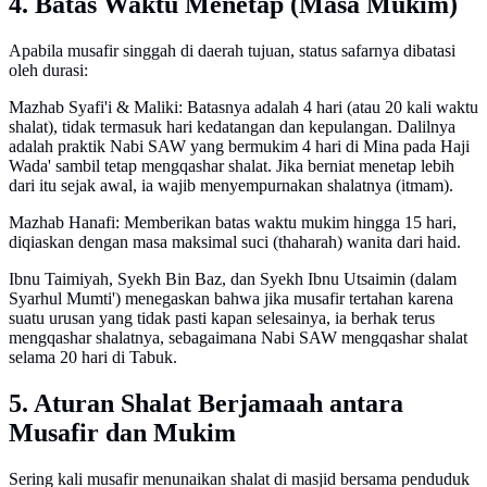
4. Batas Waktu Menetap (Masa Mukim)
Apabila musafir singgah di daerah tujuan, status safarnya dibatasi
oleh durasi:
Mazhab Syafi'i & Maliki: Batasnya adalah 4 hari (atau 20 kali waktu
shalat), tidak termasuk hari kedatangan dan kepulangan. Dalilnya
adalah praktik Nabi SAW yang bermukim 4 hari di Mina pada Haji
Wada' sambil tetap mengqashar shalat. Jika berniat menetap lebih
dari itu sejak awal, ia wajib menyempurnakan shalatnya (itmam).
Mazhab Hanafi: Memberikan batas waktu mukim hingga 15 hari,
diqiaskan dengan masa maksimal suci (thaharah) wanita dari haid.
Ibnu Taimiyah, Syekh Bin Baz, dan Syekh Ibnu Utsaimin (dalam
Syarhul Mumti') menegaskan bahwa jika musafir tertahan karena
suatu urusan yang tidak pasti kapan selesainya, ia berhak terus
mengqashar shalatnya, sebagaimana Nabi SAW mengqashar shalat
selama 20 hari di Tabuk.
5. Aturan Shalat Berjamaah antara
Musafir dan Mukim
Sering kali musafir menunaikan shalat di masjid bersama penduduk