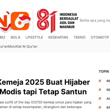
BIZ
BOLA
LIFESTYLE
KESEHATAN
TEKNO
OTOMOTIF
ur'an
Murottal Al-Qur'an
TOPIK
Kemeja 2025 Buat Hijaber
#
R
 Modis tapi Tetap Santun
#
R
#
A
asi outfit of the day (OOTD) kemeja untuk para hijaber yang
yaman di setiap kesempatan, dirangkum dari beberapa
#
B