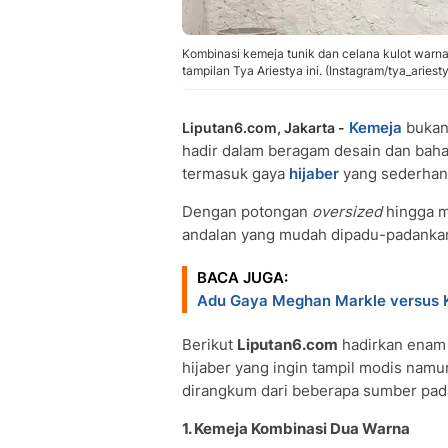
Kombinasi kemeja tunik dan celana kulot warna 
tampilan Tya Ariestya ini. (Instagram/tya_ariesty
Kemeja
bukan 
Liputan6.com, Jakarta -
hadir dalam beragam desain dan baha
termasuk gaya
hijaber
yang sederhan
Dengan potongan
oversized
hingga mo
andalan yang mudah dipadu-padankan
BACA JUGA:
Adu Gaya Meghan Markle versus 
Berikut
Liputan6.com
hadirkan enam 
hijaber yang ingin tampil modis namu
dirangkum dari beberapa sumber pada
1. Kemeja Kombinasi Dua Warna