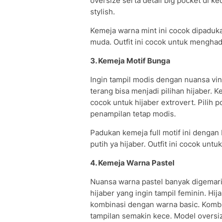
oversize serta detail big pocket di k
stylish.
Kemeja warna mint ini cocok dipaduk
muda. Outfit ini cocok untuk menghad
3. Kemeja Motif Bunga
Ingin tampil modis dengan nuansa vi
terang bisa menjadi pilihan hijaber. K
cocok untuk hijaber extrovert. Pilih
penampilan tetap modis.
Padukan kemeja full motif ini denga
putih ya hijaber. Outfit ini cocok untu
4. Kemeja Warna Pastel
Nuansa warna pastel banyak digemari
hijaber yang ingin tampil feminin. Hij
kombinasi dengan warna basic. Kombi
tampilan semakin kece. Model overs