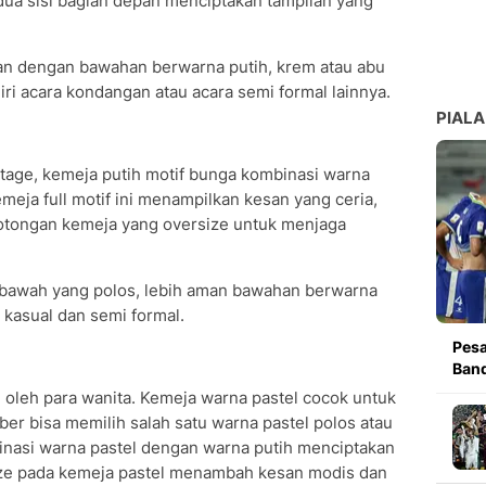
edua sisi bagian depan menciptakan tampilan yang
an dengan bawahan berwarna putih, krem atau abu
iri acara kondangan atau acara semi formal lainnya.
PIALA
ntage, kemeja putih motif bunga kombinasi warna
emeja full motif ini menampilkan kesan yang ceria,
 potongan kemeja yang oversize untuk menjaga
n bawah yang polos, lebih aman bawahan berwarna
k kasual dan semi formal.
Pesa
Band
 oleh para wanita. Kemeja warna pastel cocok untuk
aber bisa memilih salah satu warna pastel polos atau
nasi warna pastel dengan warna putih menciptakan
ize pada kemeja pastel menambah kesan modis dan