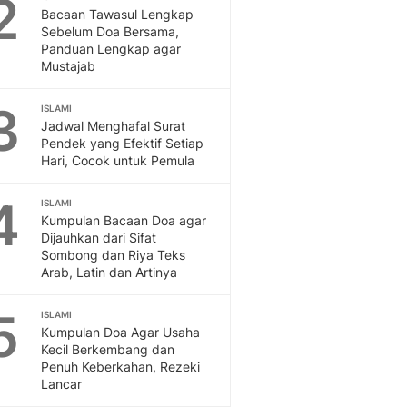
2
Feeds
Bacaan Tawasul Lengkap
Sebelum Doa Bersama,
Feeds Liputan6: Kumpul
Panduan Lengkap agar
Terbaru Harian
Mustajab
Otosia
Otosia
3
ISLAMI
Spotlight
Jadwal Menghafal Surat
Berita Terkini, Kabar Te
Pendek yang Efektif Setiap
Dan Dunia - Liputan6.
Hari, Cocok untuk Pemula
English
4
Exploring Knowledge, T
ISLAMI
Kumpulan Bacaan Doa agar
En.Liputan6.com
Dijauhkan dari Sifat
Disabilitas
Sombong dan Riya Teks
Disabilitas Berita Terkini
Arab, Latin dan Artinya
Harian, Berita Terbaru,
Berita
5
ISLAMI
Berita Hari Ini Politik,
Kumpulan Doa Agar Usaha
Health
Kecil Berkembang dan
Penuh Keberkahan, Rezeki
Kabar Berita Terbaru D
Lancar
Diet, Herbal Terbaik