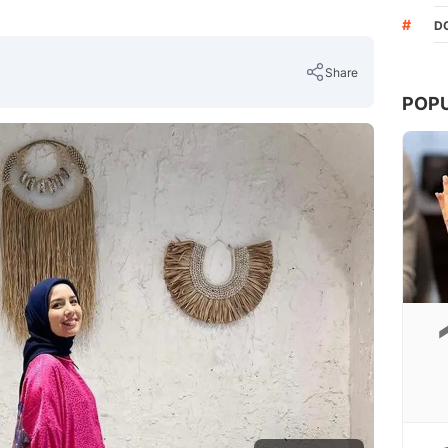
#
D
Share
POP
Copy Link