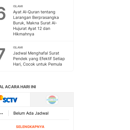
Sport
6
ISLAMI
Berita Bola Terkini, Ja
Ayat Al-Quran tentang
Klasemen, Hasil Liga
Larangan Berprasangka
Buruk, Makna Surat Al-
Hujurat Ayat 12 dan
Hikmahnya
7
ISLAMI
Jadwal Menghafal Surat
Pendek yang Efektif Setiap
Hari, Cocok untuk Pemula