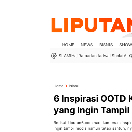
HOME
NEWS
BISNIS
SHOW
ISLAMI
Haji
Ramadan
Jadwal Sholat
Al-Q
Home
Islami
6 Inspirasi OOTD 
yang Ingin Tampil
Berikut Liputan6.com hadirkan enam inspir
ingin tampil modis namun tetap santun, n