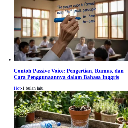
Contoh Passive Voice: Pengertian, Rumus, dan
Cara Penggunaannya dalam Bahasa Inggris
Hot
•
1 bulan lalu