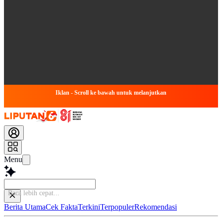
Iklan - Scroll ke bawah untuk melanjutkan
Menu
Simp
Berita Utama
Cek Fakta
Terkini
Terpopuler
Rekomendasi