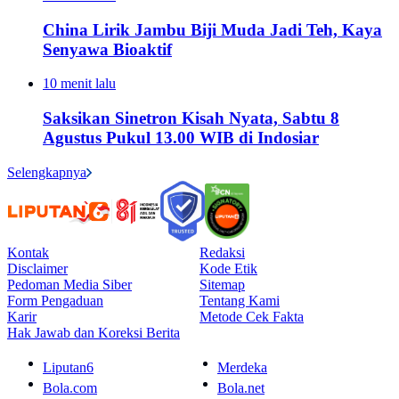
China Lirik Jambu Biji Muda Jadi Teh, Kaya
Senyawa Bioaktif
10 menit lalu
Saksikan Sinetron Kisah Nyata, Sabtu 8
Agustus Pukul 13.00 WIB di Indosiar
Selengkapnya
Kontak
Redaksi
Disclaimer
Kode Etik
Pedoman Media Siber
Sitemap
Form Pengaduan
Tentang Kami
Karir
Metode Cek Fakta
Hak Jawab dan Koreksi Berita
Liputan6
Merdeka
Bola.com
Bola.net