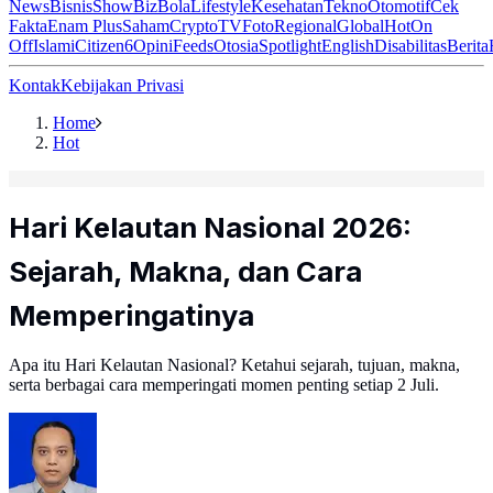
News
Bisnis
ShowBiz
Bola
Lifestyle
Kesehatan
Tekno
Otomotif
Cek
Fakta
Enam Plus
Saham
Crypto
TV
Foto
Regional
Global
Hot
On
Off
Islami
Citizen6
Opini
Feeds
Otosia
Spotlight
English
Disabilitas
Berita
Kontak
Kebijakan Privasi
Home
Hot
Hari Kelautan Nasional 2026:
Sejarah, Makna, dan Cara
Memperingatinya
Apa itu Hari Kelautan Nasional? Ketahui sejarah, tujuan, makna,
serta berbagai cara memperingati momen penting setiap 2 Juli.