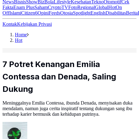
News
Bisnis
ShowBiz
Bola
Lifestyle
Kesehatan
Tekno
Otomotif
Cek
Fakta
Enam Plus
Saham
Crypto
TV
Foto
Regional
Global
Hot
On
Off
Islami
Citizen6
Opini
Feeds
Otosia
Spotlight
English
Disabilitas
Berita
Kontak
Kebijakan Privasi
Home
Hot
7 Potret Kenangan Emilia
Contessa dan Denada, Saling
Dukung
Meninggalnya Emilia Contessa, ibunda Denada, menyisakan duka
mendalam, namun juga cerita inspiratif tentang dukungan sang ibu
terhadap karier bermusik dan kehidupan putrinya.