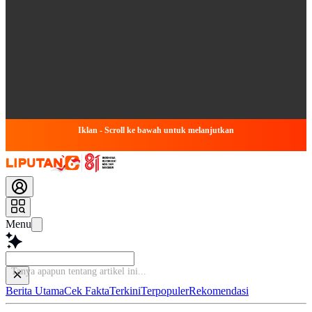
Iklan - Scroll ke bawah untuk melanjutkan
Menu
Tanya a
Berita Utama
Cek Fakta
Terkini
Terpopuler
Rekomendasi