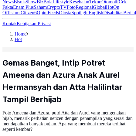
News
Bisnis
ShowBiz
Bola
Lifestyle
Kesehatan
Tekno
Otomotif
Cek
Fakta
Enam Plus
Saham
Crypto
TV
Foto
Regional
Global
Hot
On
Off
Islami
Citizen6
Opini
Feeds
Otosia
Spotlight
English
Disabilitas
Berita
Kontak
Kebijakan Privasi
Home
Hot
Gemas Banget, Intip Potret
Ameena dan Azura Anak Aurel
Hermansyah dan Atta Halilintar
Tampil Berhijab
Foto Ameena dan Azura, putri Atta dan Aurel yang mengenakan
hijab, menarik perhatian netizen dengan penampilan yang serasi dan
mendapatkan banyak pujian. Apa yang membuat mereka terlihat
seperti kembar?