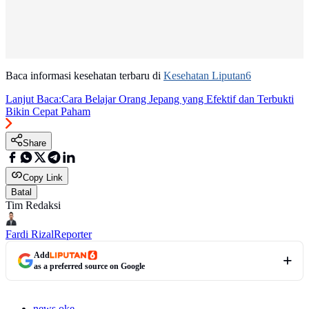
Baca informasi kesehatan terbaru di
Kesehatan Liputan6
Lanjut Baca:
Cara Belajar Orang Jepang yang Efektif dan Terbukti
Bikin Cepat Paham
Share
Copy Link
Batal
Tim Redaksi
Fardi Rizal
Reporter
Add
as a preferred source on Google
news oke