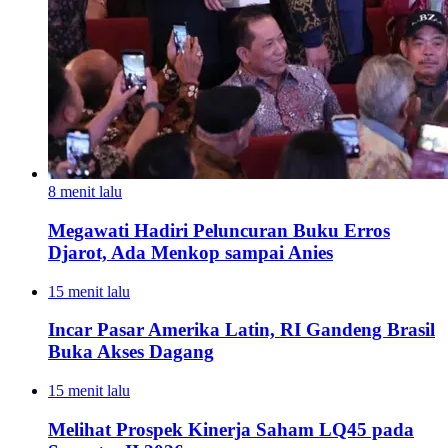
8 menit lalu
Megawati Hadiri Peluncuran Buku Erros
Djarot, Ada Menkop sampai Anies
15 menit lalu
Incar Pasar Amerika Latin, RI Gandeng Brasil
Buka Akses Dagang
15 menit lalu
Melihat Prospek Kinerja Saham LQ45 pada