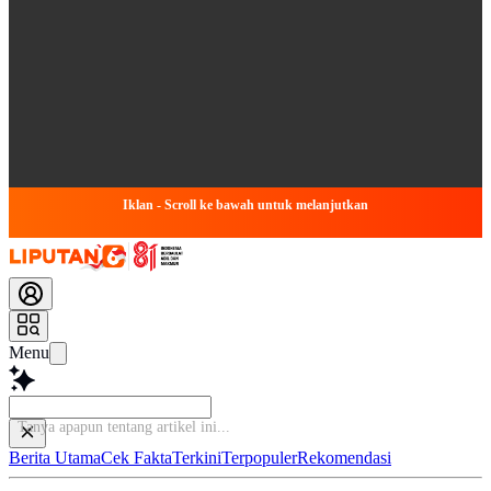
Iklan - Scroll ke bawah untuk melanjutkan
Menu
Tanya apapun
Berita Utama
Cek Fakta
Terkini
Terpopuler
Rekomendasi