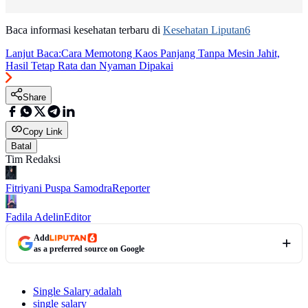
Baca informasi kesehatan terbaru di
Kesehatan Liputan6
Lanjut Baca:
Cara Memotong Kaos Panjang Tanpa Mesin Jahit,
Hasil Tetap Rata dan Nyaman Dipakai
Share
Copy Link
Batal
Tim Redaksi
Fitriyani Puspa Samodra
Reporter
Fadila Adelin
Editor
Add
as a preferred source on Google
Single Salary adalah
single salary