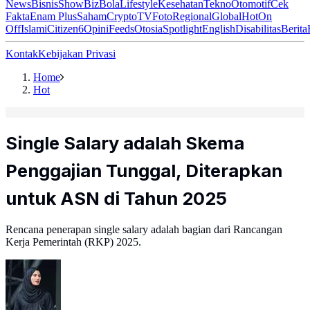
News
Bisnis
ShowBiz
Bola
Lifestyle
Kesehatan
Tekno
Otomotif
Cek
Fakta
Enam Plus
Saham
Crypto
TV
Foto
Regional
Global
Hot
On
Off
Islami
Citizen6
Opini
Feeds
Otosia
Spotlight
English
Disabilitas
Berita
Kontak
Kebijakan Privasi
Home
Hot
Single Salary adalah Skema
Penggajian Tunggal, Diterapkan
untuk ASN di Tahun 2025
Rencana penerapan single salary adalah bagian dari Rancangan
Kerja Pemerintah (RKP) 2025.