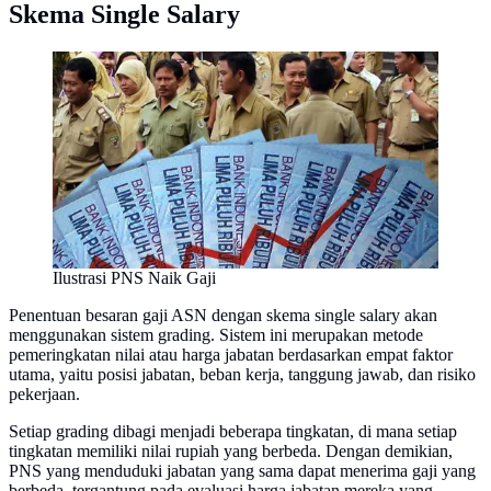
Skema Single Salary
Ilustrasi PNS Naik Gaji
Penentuan besaran gaji ASN dengan skema single salary akan
menggunakan sistem grading. Sistem ini merupakan metode
pemeringkatan nilai atau harga jabatan berdasarkan empat faktor
utama, yaitu posisi jabatan, beban kerja, tanggung jawab, dan risiko
pekerjaan.
Setiap grading dibagi menjadi beberapa tingkatan, di mana setiap
tingkatan memiliki nilai rupiah yang berbeda. Dengan demikian,
PNS yang menduduki jabatan yang sama dapat menerima gaji yang
berbeda, tergantung pada evaluasi harga jabatan mereka yang