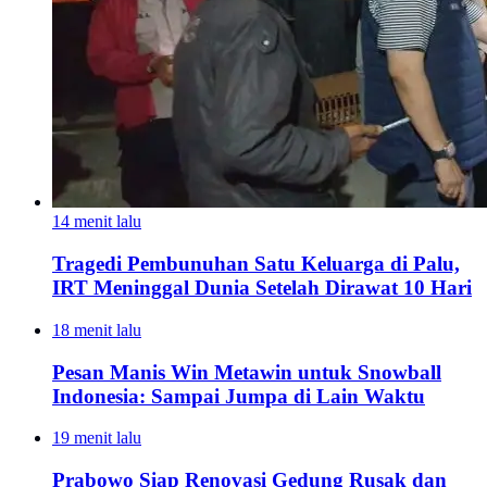
14 menit lalu
Tragedi Pembunuhan Satu Keluarga di Palu,
IRT Meninggal Dunia Setelah Dirawat 10 Hari
18 menit lalu
Pesan Manis Win Metawin untuk Snowball
Indonesia: Sampai Jumpa di Lain Waktu
19 menit lalu
Prabowo Siap Renovasi Gedung Rusak dan