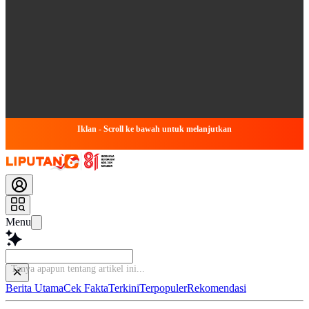
Iklan - Scroll ke bawah untuk melanjutkan
Menu
Baca
Berita Utama
Cek Fakta
Terkini
Terpopuler
Rekomendasi