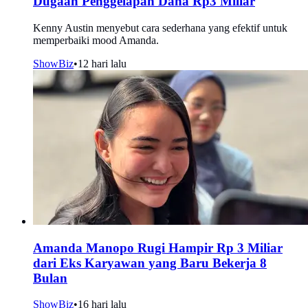
Dugaan Penggelapan Dana Rp3 Miliar
Kenny Austin menyebut cara sederhana yang efektif untuk
memperbaiki mood Amanda.
ShowBiz
•
12 hari lalu
Amanda Manopo Rugi Hampir Rp 3 Miliar
dari Eks Karyawan yang Baru Bekerja 8
Bulan
ShowBiz
•
16 hari lalu