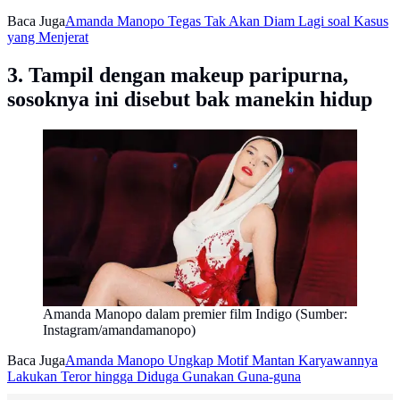
Baca Juga
Amanda Manopo Tegas Tak Akan Diam Lagi soal Kasus
yang Menjerat
3. Tampil dengan makeup paripurna,
sosoknya ini disebut bak manekin hidup
Amanda Manopo dalam premier film Indigo (Sumber:
Instagram/amandamanopo)
Baca Juga
Amanda Manopo Ungkap Motif Mantan Karyawannya
Lakukan Teror hingga Diduga Gunakan Guna-guna