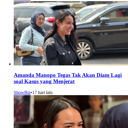
Amanda Manopo Tegas Tak Akan Diam Lagi
soal Kasus yang Menjerat
ShowBiz
•
17 hari lalu