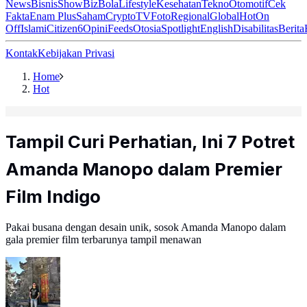
News
Bisnis
ShowBiz
Bola
Lifestyle
Kesehatan
Tekno
Otomotif
Cek
Fakta
Enam Plus
Saham
Crypto
TV
Foto
Regional
Global
Hot
On
Off
Islami
Citizen6
Opini
Feeds
Otosia
Spotlight
English
Disabilitas
Berita
Kontak
Kebijakan Privasi
Home
Hot
Tampil Curi Perhatian, Ini 7 Potret
Amanda Manopo dalam Premier
Film Indigo
Pakai busana dengan desain unik, sosok Amanda Manopo dalam
gala premier film terbarunya tampil menawan