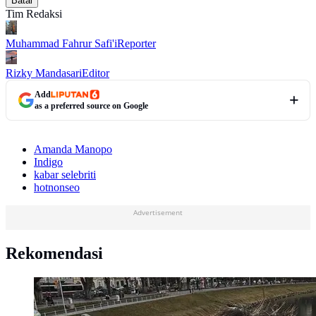
Batal
Tim Redaksi
Muhammad Fahrur Safi'i
Reporter
Rizky Mandasari
Editor
Add
as a preferred source on Google
Amanda Manopo
Indigo
kabar selebriti
hotnonseo
Advertisement
Rekomendasi