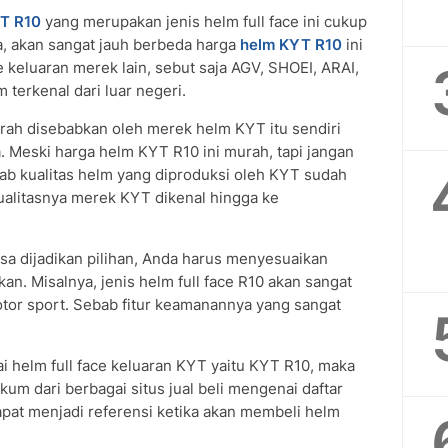
T R10
yang merupakan jenis helm full face ini cukup
a, akan sangat jauh berbeda harga
helm KYT R10
ini
e keluaran merek lain, sebut saja AGV, SHOEI, ARAI,
terkenal dari luar negeri.
ah disebabkan oleh merek helm KYT itu sendiri
 Meski harga helm KYT R10 ini murah, tapi jangan
bab kualitas helm yang diproduksi oleh KYT sudah
kualitasnya merek KYT dikenal hingga ke
isa dijadikan pilihan, Anda harus menyesuaikan
n. Misalnya, jenis helm full face R10 akan sangat
or sport. Sebab fitur keamanannya yang sangat
 helm full face keluaran KYT yaitu KYT R10, maka
kum dari berbagai situs jual beli mengenai daftar
at menjadi referensi ketika akan membeli helm