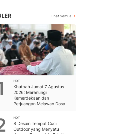
Berita Daerah Dan Peri
Terbaru
Global
ULER
Lihat Semua
Berita Internasional, Sa
Inspiratif, Unik, Dan M
Hot
Hot Liputan6.com Menya
Dan Terbaru
On Off
On Off Liputan6: Sinop
& Berita Bisnis Digital
Islami
1
HOT
Berita & Kajian Islami
Khutbah Jumat 7 Agustus
Hikmah - Liputan6
2026: Merenungi
Citizen6
Kemerdekaan dan
Perjuangan Melawan Dosa
Berita Citizen6 - Medi
Liputan6.com
2
Opini
HOT
8 Desain Tempat Cuci
Opini Liputan6: Analis
Outdoor yang Menyatu
Pandang Dan Perspekti