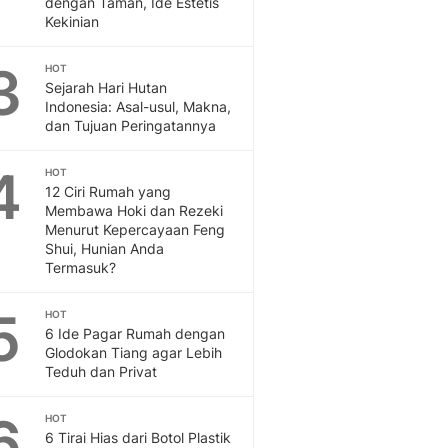
dengan Taman, Ide Estetis
Feeds
Kekinian
Feeds Liputan6: Kumpul
Terbaru Harian
3
HOT
Otosia
Sejarah Hari Hutan
Indonesia: Asal-usul, Makna,
Otosia
dan Tujuan Peringatannya
Spotlight
Berita Terkini, Kabar Te
4
HOT
Dan Dunia - Liputan6.
12 Ciri Rumah yang
English
Membawa Hoki dan Rezeki
Exploring Knowledge, T
Menurut Kepercayaan Feng
En.Liputan6.com
Shui, Hunian Anda
Termasuk?
Disabilitas
Disabilitas Berita Terkini
5
Harian, Berita Terbaru,
HOT
6 Ide Pagar Rumah dengan
Berita
Glodokan Tiang agar Lebih
Berita Hari Ini Politik,
Teduh dan Privat
Health
Kabar Berita Terbaru D
6
HOT
Diet, Herbal Terbaik
6 Tirai Hias dari Botol Plastik