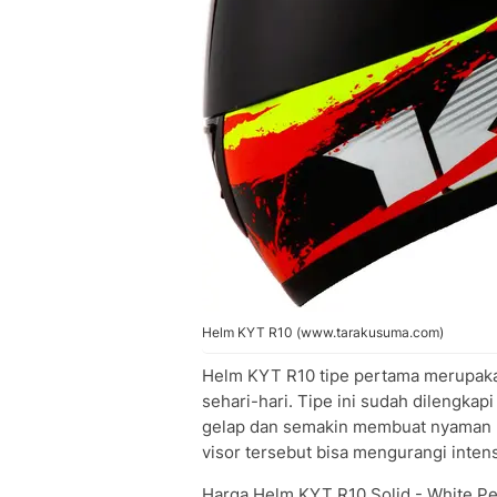
Helm KYT R10 (www.tarakusuma.com)
Helm KYT R10 tipe pertama merupaka
sehari-hari. Tipe ini sudah dilengka
gelap dan semakin membuat nyaman k
visor tersebut bisa mengurangi inte
Harga Helm KYT R10 Solid - White Pe