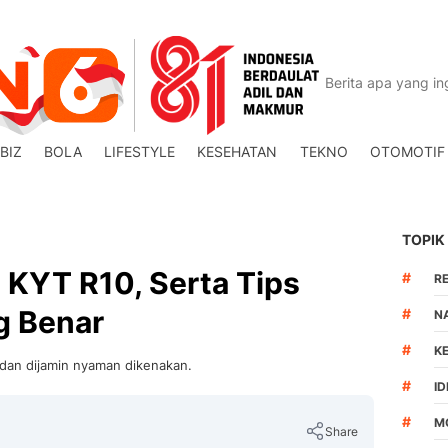
BIZ
BOLA
LIFESTYLE
KESEHATAN
TEKNO
OTOMOTIF
TOPIK
 KYT R10, Serta Tips
#
R
g Benar
#
N
#
K
 dan dijamin nyaman dikenakan.
#
I
#
M
Share