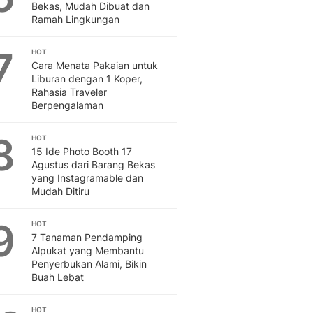
Sport
Bekas, Mudah Dibuat dan
Berita Bola Terkini, Ja
Ramah Lingkungan
Klasemen, Hasil Liga
7
HOT
Cara Menata Pakaian untuk
Liburan dengan 1 Koper,
Rahasia Traveler
Berpengalaman
8
HOT
15 Ide Photo Booth 17
Agustus dari Barang Bekas
yang Instagramable dan
Mudah Ditiru
9
HOT
7 Tanaman Pendamping
Alpukat yang Membantu
Penyerbukan Alami, Bikin
Buah Lebat
HOT