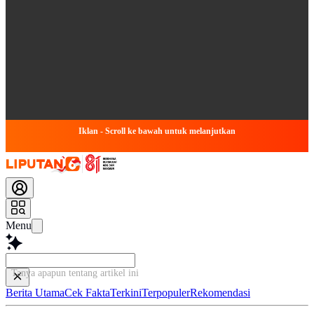
Iklan - Scroll ke bawah untuk melanjutkan
Menu
Tanya apapun tentang artikel ini...
Berita Utama
Cek Fakta
Terkini
Terpopuler
Rekomendasi