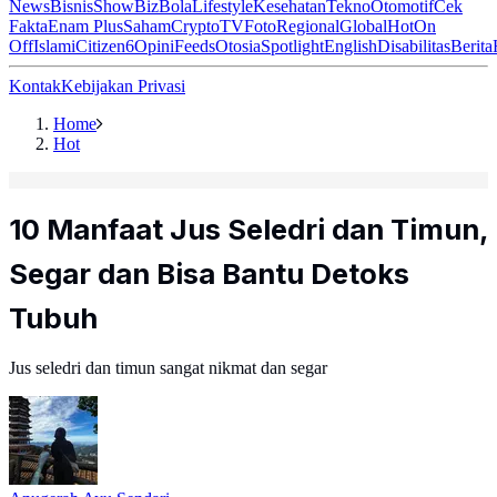
News
Bisnis
ShowBiz
Bola
Lifestyle
Kesehatan
Tekno
Otomotif
Cek
Fakta
Enam Plus
Saham
Crypto
TV
Foto
Regional
Global
Hot
On
Off
Islami
Citizen6
Opini
Feeds
Otosia
Spotlight
English
Disabilitas
Berita
Kontak
Kebijakan Privasi
Home
Hot
10 Manfaat Jus Seledri dan Timun,
Segar dan Bisa Bantu Detoks
Tubuh
Jus seledri dan timun sangat nikmat dan segar