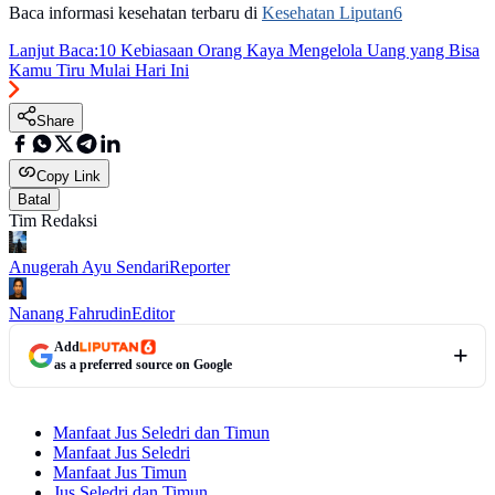
Baca informasi kesehatan terbaru di
Kesehatan Liputan6
Lanjut Baca:
10 Kebiasaan Orang Kaya Mengelola Uang yang Bisa
Kamu Tiru Mulai Hari Ini
Share
Copy Link
Batal
Tim Redaksi
Anugerah Ayu Sendari
Reporter
Nanang Fahrudin
Editor
Add
as a preferred source on Google
Manfaat Jus Seledri dan Timun
Manfaat Jus Seledri
Manfaat Jus Timun
Jus Seledri dan Timun