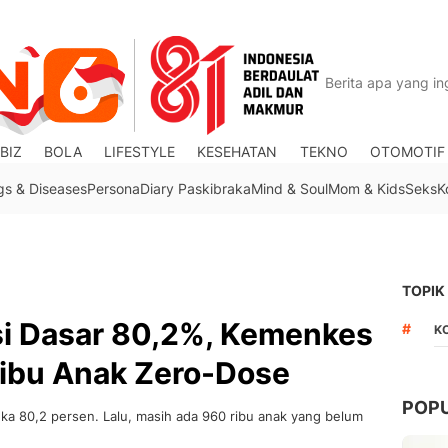
BIZ
BOLA
LIFESTYLE
KESEHATAN
TEKNO
OTOMOTIF
gs & Diseases
Persona
Diary Paskibraka
Mind & Soul
Mom & Kids
Seks
K
TOPIK
i Dasar 80,2%, Kemenkes
#
K
Ribu Anak Zero-Dose
POP
ka 80,2 persen. Lalu, masih ada 960 ribu anak yang belum