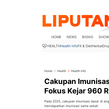
HOME
NEWS
BISNIS
SHOW
HEALTH
Health Info
Fit & Diet
Herbal
Dru
Home
Health
Health Info
Cakupan Imunisas
Fokus Kejar 960 
Pada 2025, cakupan imunisasi dasar di ang
mendapatkan imunisasi sama sekali.