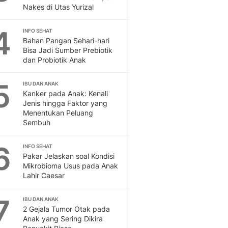
Nakes di Utas Yurizal
Feeds
Feeds Liputan6: Kumpul
4
Terbaru Harian
INFO SEHAT
Bahan Pangan Sehari-hari
Otosia
Bisa Jadi Sumber Prebiotik
Otosia
dan Probiotik Anak
Spotlight
Berita Terkini, Kabar Te
5
IBU DAN ANAK
Dan Dunia - Liputan6.
Kanker pada Anak: Kenali
English
Jenis hingga Faktor yang
Menentukan Peluang
Exploring Knowledge, T
Sembuh
En.Liputan6.com
Disabilitas
6
INFO SEHAT
Disabilitas Berita Terkini
Pakar Jelaskan soal Kondisi
Harian, Berita Terbaru,
Mikrobioma Usus pada Anak
Berita
Lahir Caesar
Berita Hari Ini Politik,
Health
7
IBU DAN ANAK
Kabar Berita Terbaru D
2 Gejala Tumor Otak pada
Diet, Herbal Terbaik
Anak yang Sering Dikira