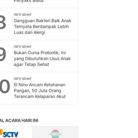
Penyakit Biasa
Sport
Berita Bola Terkini, Ja
8
INFO SEHAT
Klasemen, Hasil Liga
Gangguan Bakteri Baik Anak
Ternyata Berdampak Lebih
Luas dari Alergi
9
INFO SEHAT
Bukan Cuma Probiotik, Ini
yang Dibutuhkan Usus Anak
agar Tetap Sehat
10
INFO SEHAT
El Nino Ancam Ketahanan
Pangan, 50 Juta Orang
Terancam Kelaparan Akut