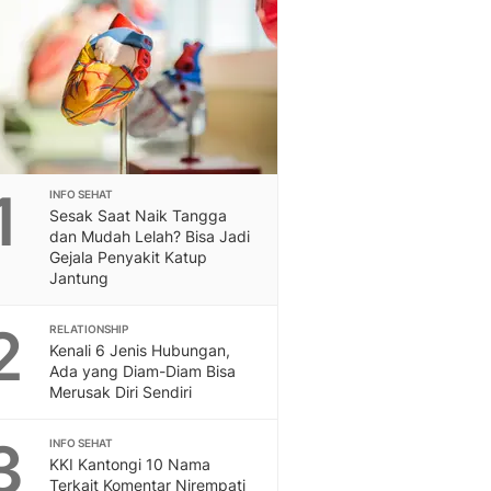
Berita Daerah Dan Peri
Terbaru
Global
Berita Internasional, Sa
Inspiratif, Unik, Dan M
Hot
Hot Liputan6.com Menya
Dan Terbaru
1
INFO SEHAT
On Off
Sesak Saat Naik Tangga
On Off Liputan6: Sinop
dan Mudah Lelah? Bisa Jadi
& Berita Bisnis Digital
Gejala Penyakit Katup
Jantung
Islami
Berita & Kajian Islami
2
Hikmah - Liputan6
RELATIONSHIP
Kenali 6 Jenis Hubungan,
Citizen6
Ada yang Diam-Diam Bisa
Berita Citizen6 - Medi
Merusak Diri Sendiri
Liputan6.com
Opini
3
INFO SEHAT
Opini Liputan6: Analis
KKI Kantongi 10 Nama
Pandang Dan Perspekti
Terkait Komentar Nirempati