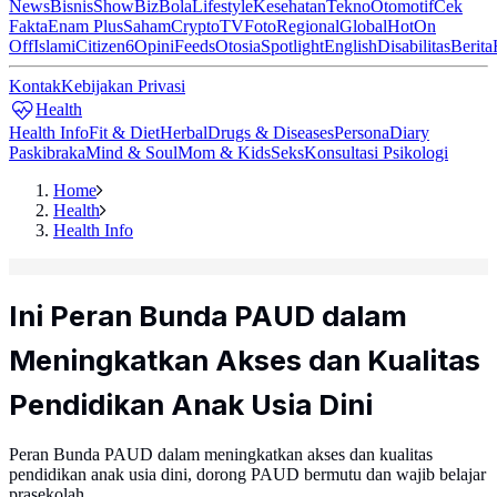
News
Bisnis
ShowBiz
Bola
Lifestyle
Kesehatan
Tekno
Otomotif
Cek
Fakta
Enam Plus
Saham
Crypto
TV
Foto
Regional
Global
Hot
On
Off
Islami
Citizen6
Opini
Feeds
Otosia
Spotlight
English
Disabilitas
Berita
Kontak
Kebijakan Privasi
Health
Health Info
Fit & Diet
Herbal
Drugs & Diseases
Persona
Diary
Paskibraka
Mind & Soul
Mom & Kids
Seks
Konsultasi Psikologi
Home
Health
Health Info
Ini Peran Bunda PAUD dalam
Meningkatkan Akses dan Kualitas
Pendidikan Anak Usia Dini
Peran Bunda PAUD dalam meningkatkan akses dan kualitas
pendidikan anak usia dini, dorong PAUD bermutu dan wajib belajar
prasekolah.