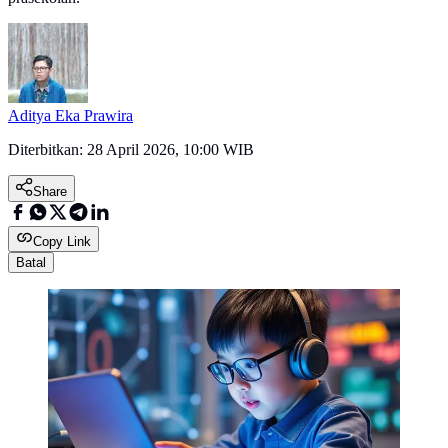
Aditya Eka Prawira
Diterbitkan:
28 April 2026, 10:00 WIB
Share
Copy Link
Batal