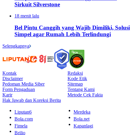
Sirkuit Silverstone
18 menit lalu
Bel Pintu Canggih yang Wajib Dimiliki, Solusi
Simpel agar Rumah Lebih Terlindungi
Selengkapnya
Kontak
Redaksi
Disclaimer
Kode Etik
Pedoman Media Siber
Sitemap
Form Pengaduan
Tentang Kami
Karir
Metode Cek Fakta
Hak Jawab dan Koreksi Berita
Liputan6
Merdeka
Bola.com
Bola.net
Fimela
Kapanlagi
Brilio