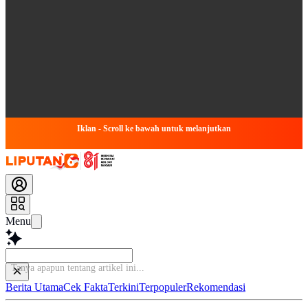
Iklan - Scroll ke bawah untuk melanjutkan
Menu
Tanya apapun tentang artikel ini...
Berita Utama
Cek Fakta
Terkini
Terpopuler
Rekomendasi