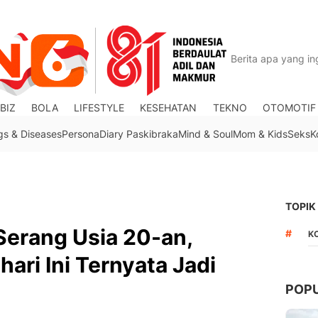
BIZ
BOLA
LIFESTYLE
KESEHATAN
TEKNO
OTOMOTIF
gs & Diseases
Persona
Diary Paskibraka
Mind & Soul
Mom & Kids
Seks
K
TOPIK
Serang Usia 20-an,
#
K
ari Ini Ternyata Jadi
POP