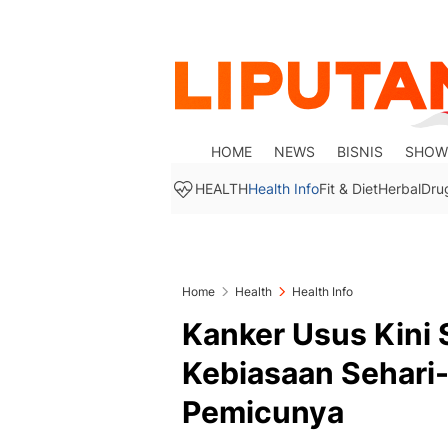
HOME
NEWS
BISNIS
SHOW
HEALTH
Health Info
Fit & Diet
Herbal
Dru
Home
Health
Health Info
Kanker Usus Kini 
Kebiasaan Sehari-h
Pemicunya