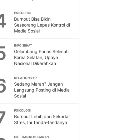
Feeds
Feeds Liputan6: Kumpul
4
PSIKOLOGI
Burnout Bisa Bikin
Terbaru Harian
Seseorang Lepas Kontrol di
Otosia
Media Sosial
Otosia
Spotlight
5
INFO SEHAT
Berita Terkini, Kabar Te
Gelombang Panas Selimuti
Dan Dunia - Liputan6.
Korea Selatan, Upaya
English
Nasional Dikerahkan
Exploring Knowledge, T
En.Liputan6.com
6
RELATIONSHIP
Disabilitas
Sedang Marah? Jangan
Langsung Posting di Media
Disabilitas Berita Terkini
Sosial
Harian, Berita Terbaru,
Berita
7
PSIKOLOGI
Berita Hari Ini Politik,
Burnout Lebih dari Sekadar
Health
Stres, Ini Tanda-tandanya
Kabar Berita Terbaru D
Diet, Herbal Terbaik
DIET DAN KEBUGARAN