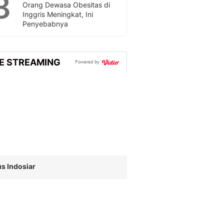
8
Sport
Orang Dewasa Obesitas di
Berita Bola Terkini, Ja
Inggris Meningkat, Ini
Penyebabnya
Klasemen, Hasil Liga
VE STREAMING
Powered by
s Indosiar