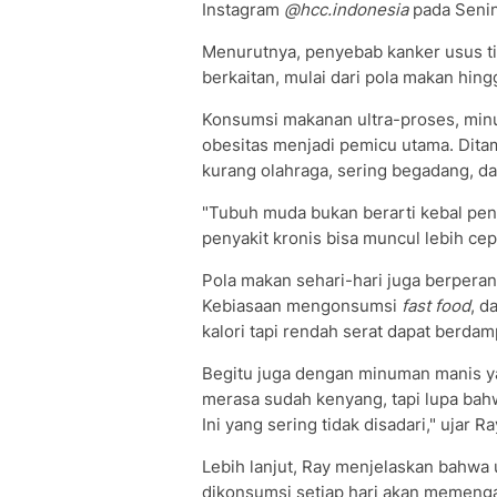
Instagram
@hcc.indonesia
pada Senin
Menurutnya, penyebab kanker usus tid
berkaitan, mulai dari pola makan hin
Konsumsi makanan ultra-proses, minu
obesitas menjadi pemicu utama. Ditam
kurang olahraga, sering begadang, dan
"Tubuh muda bukan berarti kebal penya
penyakit kronis bisa muncul lebih cep
Pola makan sehari-hari juga berperan
Kebiasaan mengonsumsi
fast food
, d
kalori tapi rendah serat dapat berda
Begitu juga dengan minuman manis ya
merasa sudah kenyang, tapi lupa ba
Ini yang sering tidak disadari," ujar Ra
Lebih lanjut, Ray menjelaskan bahwa 
dikonsumsi setiap hari akan memenga