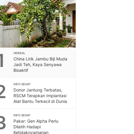
Berita Daerah Dan Peri
Terbaru
Global
Berita Internasional, Sa
Inspiratif, Unik, Dan M
Hot
Hot Liputan6.com Menya
Dan Terbaru
1
HERBAL
On Off
China Lirik Jambu Biji Muda
On Off Liputan6: Sinop
Jadi Teh, Kaya Senyawa
& Berita Bisnis Digital
Bioaktif
Islami
2
Berita & Kajian Islami
INFO SEHAT
Donor Jantung Terbatas,
Hikmah - Liputan6
RSCM Terapkan Implantasi
Citizen6
Alat Bantu Terkecil di Dunia
Berita Citizen6 - Medi
Liputan6.com
3
INFO SEHAT
Opini
Pakar: Gen Alpha Perlu
Opini Liputan6: Analis
Dilatih Hadapi
Pandang Dan Perspekti
Ketidaknyamanan