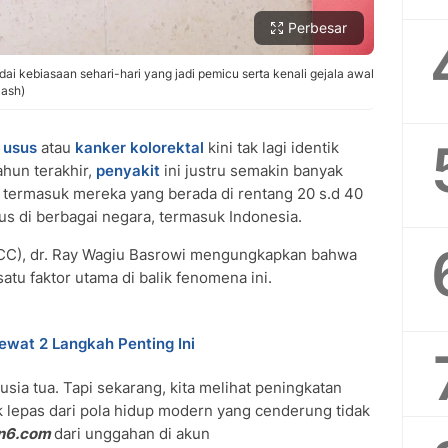
Perbesar
i kebiasaan sehari-hari yang jadi pemicu serta kenali gejala awal
lash)
 usus
atau
kanker kolorektal
kini tak lagi identik
ahun terakhir,
penyakit
ini justru semakin banyak
termasuk mereka yang berada di rentang 20 s.d 40
ius di berbagai negara, termasuk Indonesia.
HCC), dr. Ray Wagiu Basrowi mengungkapkan bahwa
tu faktor utama di balik fenomena ini.
ewat 2 Langkah Penting Ini
sia tua. Tapi sekarang, kita melihat peningkatan
dak lepas dari pola hidup modern yang cenderung tidak
an6.com
dari unggahan di akun