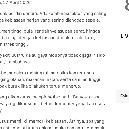
, 27 April 2026.
ak berdiri sendiri. Ada kombinasi faktor yang saling
gga kebiasaan harian yang sering dianggap sepele.
man tinggi gula, rendahnya asupan serat, hingga
LI
bah lagi dengan kebiasaan duduk terlalu lama,
 stres tinggi.
kit. Justru kalau gaya hidupnya tidak dijaga, risiko
at," tambahnya.
 besar dalam meningkatkan risiko kanker usus.
aging olahan, makanan instan, serta camilan tinggi
mpak buruk jika dilakukan terus-menerus.
Foku
ng dikonsumsi hampir setiap hari. "Banyak orang
hwa yang dikonsumsi belum tentu menyehatkan usus.
y.
usus memiliki 'memori kebiasaan'. Artinya, apa yang
ruhi kondisi tubuh dalam jangka panjang, termasuk