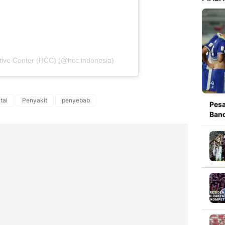
ative Center (HCC) (@hcc.indonesia)
tal
Penyakit
penyebab
Pesa
Band