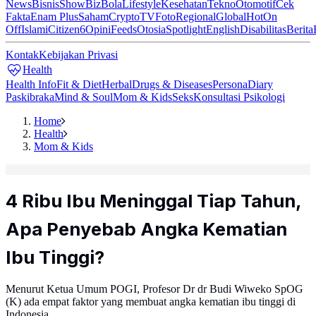
News
Bisnis
ShowBiz
Bola
Lifestyle
Kesehatan
Tekno
Otomotif
Cek
Fakta
Enam Plus
Saham
Crypto
TV
Foto
Regional
Global
Hot
On
Off
Islami
Citizen6
Opini
Feeds
Otosia
Spotlight
English
Disabilitas
Berita
Kontak
Kebijakan Privasi
Health
Health Info
Fit & Diet
Herbal
Drugs & Diseases
Persona
Diary
Paskibraka
Mind & Soul
Mom & Kids
Seks
Konsultasi Psikologi
Home
Health
Mom & Kids
4 Ribu Ibu Meninggal Tiap Tahun,
Apa Penyebab Angka Kematian
Ibu Tinggi?
Menurut Ketua Umum POGI, Profesor Dr dr Budi Wiweko SpOG
(K) ada empat faktor yang membuat angka kematian ibu tinggi di
Indonesia.