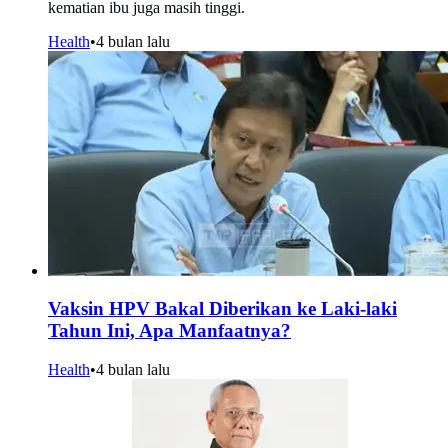
kematian ibu juga masih tinggi.
Health
•
4 bulan lalu
Vaksin HPV Bakal Diberikan ke Laki-laki
Tahun Ini, Apa Manfaatnya?
Health
•
4 bulan lalu