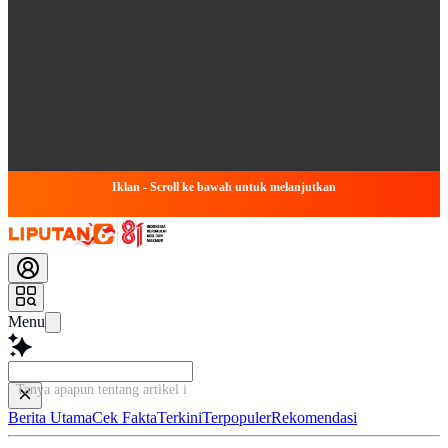
Iklan - Scroll ke bawah untuk melanjutkan
Menu
Tanya apapun tentang artikel ini...
Berita Utama
Cek Fakta
Terkini
Terpopuler
Rekomendasi