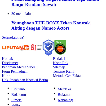
Banjir Rendam Sawah
30 menit lalu
Younghoon THE BOYZ Teken Kontrak
Akting dengan Namoo Actors
Selengkapnya
Kontak
Redaksi
Disclaimer
Kode Etik
Pedoman Media Siber
Sitemap
Form Pengaduan
Tentang Kami
Karir
Metode Cek Fakta
Hak Jawab dan Koreksi Berita
Liputan6
Merdeka
Bola.com
Bola.net
Fimela
Kapanlagi
Brilio