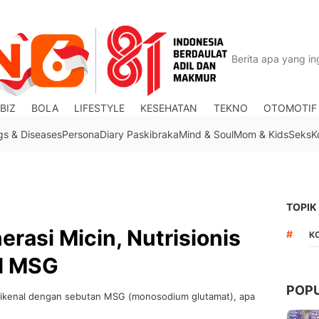
BIZ
BOLA
LIFESTYLE
KESEHATAN
TEKNO
OTOMOTIF
gs & Diseases
Persona
Diary Paskibraka
Mind & Soul
Mom & Kids
Seks
K
TOPIK
nerasi Micin, Nutrisionis
#
K
l MSG
POP
dikenal dengan sebutan MSG (monosodium glutamat), apa