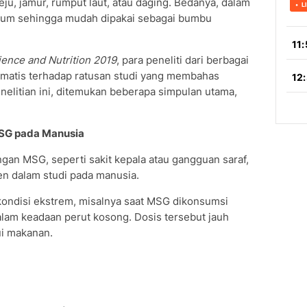
ju, jamur, rumput laut, atau daging. Bedanya, dalam
ium sehingga mudah dipakai sebagai bumbu
ience and Nutrition 2019
, para peneliti dari berbagai
tematis terhadap ratusan studi yang membahas
elitian ini, ditemukan beberapa simpulan utama,
MSG pada Manusia
ngan MSG, seperti sakit kepala atau gangguan saraf,
ten dalam studi pada manusia.
kondisi ekstrem, misalnya saat MSG dikonsumsi
alam keadaan perut kosong. Dosis tersebut jauh
ui makanan.