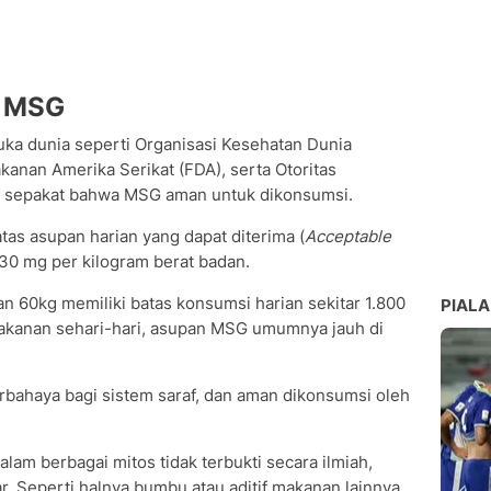
i MSG
a dunia seperti Organisasi Kesehatan Dunia
nan Amerika Serikat (FDA), serta Otoritas
h sepakat bahwa MSG aman untuk dikonsumsi.
as asupan harian yang dapat diterima (
Acceptable
30 mg per kilogram berat badan.
n 60kg memiliki batas konsumsi harian sekitar 1.800
PIALA
kanan sehari-hari, asupan MSG umumnya jauh di
rbahaya bagi sistem saraf, dan aman dikonsumsi oleh
alam berbagai mitos tidak terbukti secara ilmiah,
. Seperti halnya bumbu atau aditif makanan lainnya,