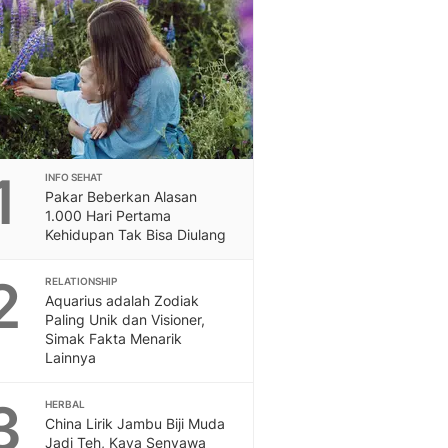
Berita Daerah Dan Peri
Terbaru
Global
Berita Internasional, Sa
Inspiratif, Unik, Dan M
Hot
Hot Liputan6.com Menya
Dan Terbaru
1
INFO SEHAT
On Off
Pakar Beberkan Alasan
On Off Liputan6: Sinop
1.000 Hari Pertama
& Berita Bisnis Digital
Kehidupan Tak Bisa Diulang
Islami
2
Berita & Kajian Islami
RELATIONSHIP
Aquarius adalah Zodiak
Hikmah - Liputan6
Paling Unik dan Visioner,
Citizen6
Simak Fakta Menarik
Berita Citizen6 - Medi
Lainnya
Liputan6.com
Opini
3
HERBAL
Opini Liputan6: Analis
China Lirik Jambu Biji Muda
Pandang Dan Perspekti
Jadi Teh, Kaya Senyawa