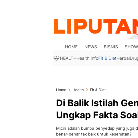
HOME
NEWS
BISNIS
SHOW
HEALTH
Health Info
Fit & Diet
Herbal
Dru
Home
Health
Fit & Diet
Di Balik Istilah Ge
Ungkap Fakta Soa
Micin adalah bumbu penyedap yang juga 
benar-benar tak baik untuk kesehatan?