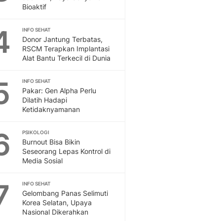
Bioaktif
Feeds
Feeds Liputan6: Kumpul
4
Terbaru Harian
INFO SEHAT
Donor Jantung Terbatas,
Otosia
RSCM Terapkan Implantasi
Otosia
Alat Bantu Terkecil di Dunia
Spotlight
Berita Terkini, Kabar Te
5
INFO SEHAT
Dan Dunia - Liputan6.
Pakar: Gen Alpha Perlu
English
Dilatih Hadapi
Ketidaknyamanan
Exploring Knowledge, T
En.Liputan6.com
6
Disabilitas
PSIKOLOGI
Burnout Bisa Bikin
Disabilitas Berita Terkini
Seseorang Lepas Kontrol di
Harian, Berita Terbaru,
Media Sosial
Berita
Berita Hari Ini Politik,
7
INFO SEHAT
Health
Gelombang Panas Selimuti
Kabar Berita Terbaru D
Korea Selatan, Upaya
Diet, Herbal Terbaik
Nasional Dikerahkan