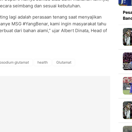
secara seimbang dan sesuai kebutuhan.
Pesa
enting lagi adalah perasaan tenang saat menyajikan
Band
anye MSG #YangBenar, kami ingin masyarakat tahu
uat dari bahan alami,” ujar Albert Dinata, Head of
osodium glutamat
health
Glutamat