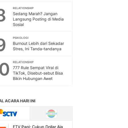
Sport
8
Berita Bola Terkini, Ja
RELATIONSHIP
Sedang Marah? Jangan
Klasemen, Hasil Liga
Langsung Posting di Media
Sosial
9
PSIKOLOGI
Burnout Lebih dari Sekadar
Stres, Ini Tanda-tandanya
10
RELATIONSHIP
777 Rule Sempat Viral di
TikTok, Disebut-sebut Bisa
Bikin Hubungan Awet