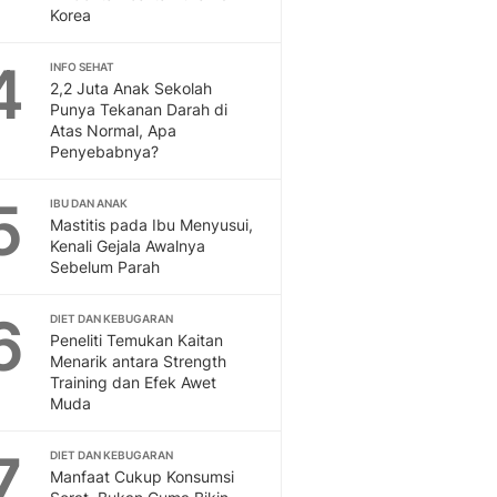
Korea
Otosia
Otosia
4
Spotlight
INFO SEHAT
2,2 Juta Anak Sekolah
Berita Terkini, Kabar Te
Punya Tekanan Darah di
Dan Dunia - Liputan6.
Atas Normal, Apa
English
Penyebabnya?
Exploring Knowledge, T
En.Liputan6.com
5
IBU DAN ANAK
Disabilitas
Mastitis pada Ibu Menyusui,
Kenali Gejala Awalnya
Disabilitas Berita Terkini
Sebelum Parah
Harian, Berita Terbaru,
Berita
6
DIET DAN KEBUGARAN
Berita Hari Ini Politik,
Peneliti Temukan Kaitan
Health
Menarik antara Strength
Kabar Berita Terbaru D
Training dan Efek Awet
Diet, Herbal Terbaik
Muda
Sport
Berita Bola Terkini, Ja
7
DIET DAN KEBUGARAN
Klasemen, Hasil Liga
Manfaat Cukup Konsumsi