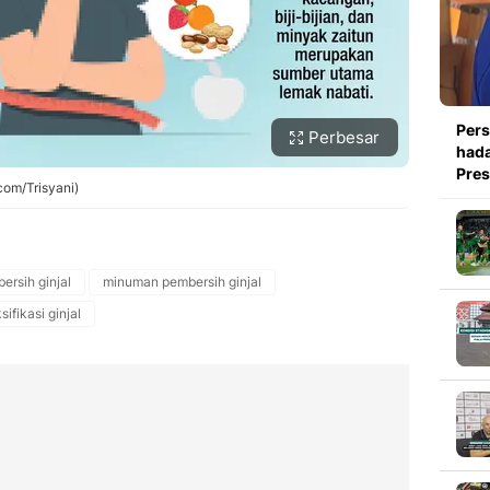
Pers
Perbesar
hada
Pre
com/Trisyani)
rsih ginjal
minuman pembersih ginjal
sifikasi ginjal