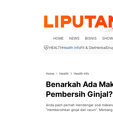
HOME
NEWS
BISNIS
SHOW
HEALTH
Health Info
Fit & Diet
Herbal
Dru
Home
Health
Health Info
Benarkah Ada Ma
Pembersih Ginjal? 
Anda pasti pernah mendengar soal makana
“membersihkan ginjal dari racun”. Memang