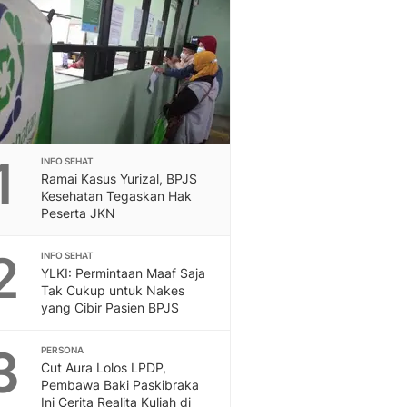
Berita Daerah Dan Peri
Terbaru
Global
Berita Internasional, Sa
Inspiratif, Unik, Dan M
Hot
Hot Liputan6.com Menya
Dan Terbaru
1
INFO SEHAT
Islami
Ramai Kasus Yurizal, BPJS
Berita & Kajian Islami
Kesehatan Tegaskan Hak
Hikmah - Liputan6
Peserta JKN
Citizen6
2
Berita Citizen6 - Medi
INFO SEHAT
YLKI: Permintaan Maaf Saja
Liputan6.com
Tak Cukup untuk Nakes
Opini
yang Cibir Pasien BPJS
Opini Liputan6: Analis
Pandang Dan Perspekti
3
PERSONA
Feeds
Cut Aura Lolos LPDP,
Feeds Liputan6: Kumpul
Pembawa Baki Paskibraka
Terbaru Harian
Ini Cerita Realita Kuliah di