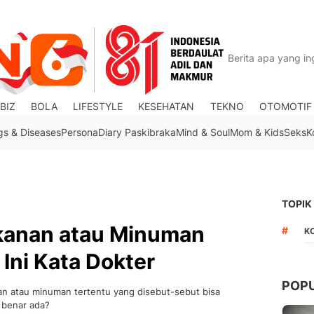
BIZ
BOLA
LIFESTYLE
KESEHATAN
TEKNO
OTOMOTIF
gs & Diseases
Persona
Diary Paskibraka
Mind & Soul
Mom & Kids
Seks
K
TOPIK
kanan atau Minuman
#
K
Ini Kata Dokter
POP
n atau minuman tertentu yang disebut-sebut bisa
 benar ada?