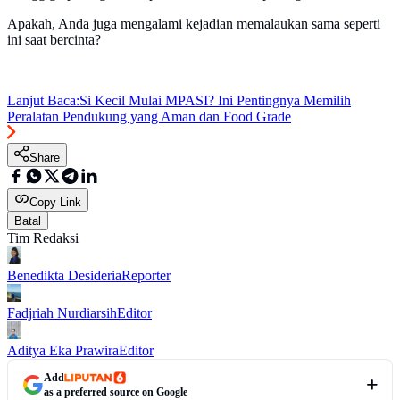
Apakah, Anda juga mengalami kejadian memalaukan sama seperti
ini saat bercinta?
Lanjut Baca:
Si Kecil Mulai MPASI? Ini Pentingnya Memilih
Peralatan Pendukung yang Aman dan Food Grade
Share
Copy Link
Batal
Tim Redaksi
Benedikta Desideria
Reporter
Fadjriah Nurdiarsih
Editor
Aditya Eka Prawira
Editor
Add
as a preferred source on Google