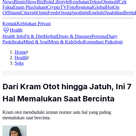
News
Bisnis
ShowBiz
Bola
Lifestyle
Kesehatan
Tekno
Otomotif
Cek
Fakta
Enam Plus
Saham
Crypto
TV
Foto
Regional
Global
Hot
On
Off
Islami
Citizen6
Opini
Feeds
Otosia
Spotlight
English
Disabilitas
Berita
Kontak
Kebijakan Privasi
Health
Health Info
Fit & Diet
Herbal
Drugs & Diseases
Persona
Diary
Paskibraka
Mind & Soul
Mom & Kids
Seks
Konsultasi Psikologi
Home
Health
Seks
Dari Kram Otot hingga Jatuh, Ini 7
Hal Memalukan Saat Bercinta
Kram otot menduduki urutan nomor satu hal yang paling
memalukan saat bercinta.