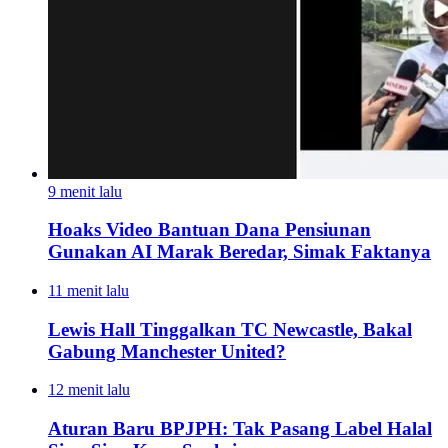
9 menit lalu
Hoaks Video Bantuan Dana Pensiunan
Gunakan AI Marak Beredar, Simak Faktanya
11 menit lalu
Lewis Hall Tinggalkan TC Newcastle, Bakal
Gabung Manchester United?
12 menit lalu
Aturan Baru BPJPH: Tak Pasang Label Halal