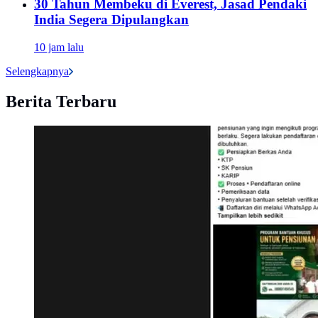
30 Tahun Membeku di Everest, Jasad Pendaki
India Segera Dipulangkan
10 jam lalu
Selengkapnya
Berita Terbaru