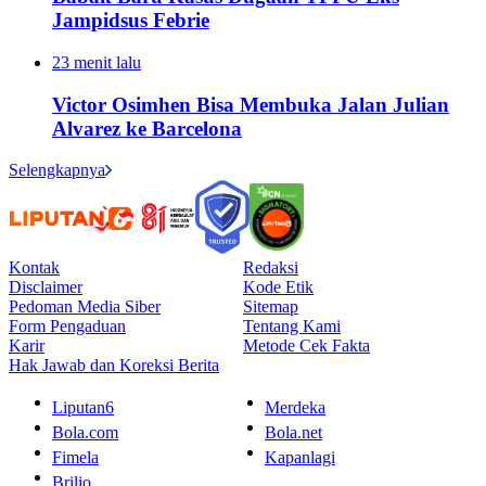
Jampidsus Febrie
23 menit lalu
Victor Osimhen Bisa Membuka Jalan Julian
Alvarez ke Barcelona
Selengkapnya
Kontak
Redaksi
Disclaimer
Kode Etik
Pedoman Media Siber
Sitemap
Form Pengaduan
Tentang Kami
Karir
Metode Cek Fakta
Hak Jawab dan Koreksi Berita
Liputan6
Merdeka
Bola.com
Bola.net
Fimela
Kapanlagi
Brilio