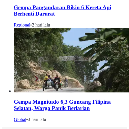
Gempa Pangandaran Bikin 6 Kereta Api
Berhenti Darurat
Regional
•
2 hari lalu
Gempa Magnitudo 6,3 Guncang Filipina
Selatan, Warga Panik Berlarian
Global
•
3 hari lalu