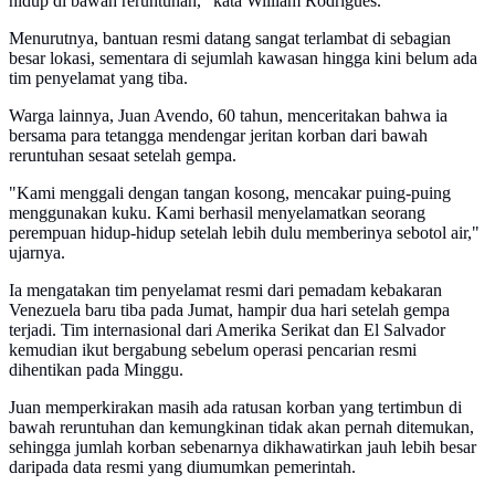
hidup di bawah reruntuhan," kata William Rodrigues.
Menurutnya, bantuan resmi datang sangat terlambat di sebagian
besar lokasi, sementara di sejumlah kawasan hingga kini belum ada
tim penyelamat yang tiba.
Warga lainnya, Juan Avendo, 60 tahun, menceritakan bahwa ia
bersama para tetangga mendengar jeritan korban dari bawah
reruntuhan sesaat setelah gempa.
"Kami menggali dengan tangan kosong, mencakar puing-puing
menggunakan kuku. Kami berhasil menyelamatkan seorang
perempuan hidup-hidup setelah lebih dulu memberinya sebotol air,"
ujarnya.
Ia mengatakan tim penyelamat resmi dari pemadam kebakaran
Venezuela baru tiba pada Jumat, hampir dua hari setelah gempa
terjadi. Tim internasional dari Amerika Serikat dan El Salvador
kemudian ikut bergabung sebelum operasi pencarian resmi
dihentikan pada Minggu.
Juan memperkirakan masih ada ratusan korban yang tertimbun di
bawah reruntuhan dan kemungkinan tidak akan pernah ditemukan,
sehingga jumlah korban sebenarnya dikhawatirkan jauh lebih besar
daripada data resmi yang diumumkan pemerintah.