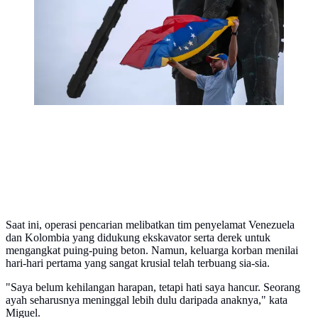
2014. Tampak dalam foto, seorang warga Venezuela
yang tinggal di Meksiko mengibarkan bendera nasional
saat merayakan penangkapan pemimpin mereka,
Nicolas Maduro, di monumen Cuauhtemoc, Tijuana,
pada 3 Januari 2026. (Guillermo Arias/AFP)
Saat ini, operasi pencarian melibatkan tim penyelamat Venezuela
dan Kolombia yang didukung ekskavator serta derek untuk
mengangkat puing-puing beton. Namun, keluarga korban menilai
hari-hari pertama yang sangat krusial telah terbuang sia-sia.
"Saya belum kehilangan harapan, tetapi hati saya hancur. Seorang
ayah seharusnya meninggal lebih dulu daripada anaknya," kata
Miguel.