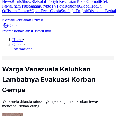
News
Bisnis
ShowBiz
Bola
Lifestyle
Kesehatan
Tekno
Otomotif
Cek
Fakta
Enam Plus
Saham
Crypto
TV
Foto
Regional
Global
Hot
On
Off
Islami
Citizen6
Opini
Feeds
Otosia
Spotlight
English
Disabilitas
Berita
Kontak
Kebijakan Privasi
Global
Internasional
Sains
Histori
Unik
Home
Global
Internasional
Warga Venezuela Keluhkan
Lambatnya Evakuasi Korban
Gempa
Venezuela dilanda ratusan gempa dan jumlah korban tewas
mencapai ribuan orang.