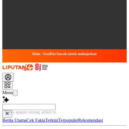
Iklan - Scroll ke bawah untuk melanjutkan
Menu
Tanya apapun tentang artikel ini...
Berita Utama
Cek Fakta
Terkini
Terpopuler
Rekomendasi