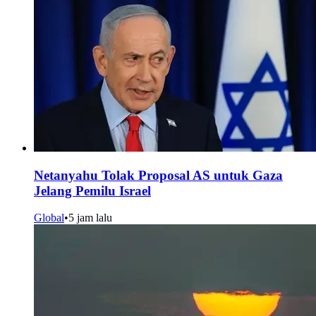
Netanyahu Tolak Proposal AS untuk Gaza
Jelang Pemilu Israel
Global
•
5 jam lalu