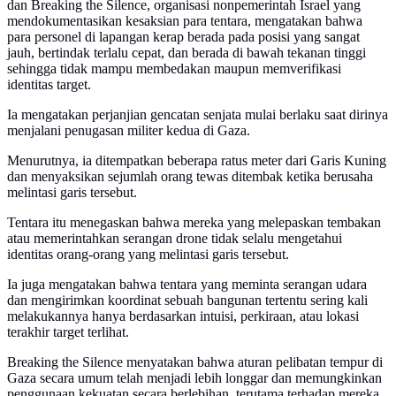
dan Breaking the Silence, organisasi nonpemerintah Israel yang
mendokumentasikan kesaksian para tentara, mengatakan bahwa
para personel di lapangan kerap berada pada posisi yang sangat
jauh, bertindak terlalu cepat, dan berada di bawah tekanan tinggi
sehingga tidak mampu membedakan maupun memverifikasi
identitas target.
Ia mengatakan perjanjian gencatan senjata mulai berlaku saat dirinya
menjalani penugasan militer kedua di Gaza.
Menurutnya, ia ditempatkan beberapa ratus meter dari Garis Kuning
dan menyaksikan sejumlah orang tewas ditembak ketika berusaha
melintasi garis tersebut.
Tentara itu menegaskan bahwa mereka yang melepaskan tembakan
atau memerintahkan serangan drone tidak selalu mengetahui
identitas orang-orang yang melintasi garis tersebut.
Ia juga mengatakan bahwa tentara yang meminta serangan udara
dan mengirimkan koordinat sebuah bangunan tertentu sering kali
melakukannya hanya berdasarkan intuisi, perkiraan, atau lokasi
terakhir target terlihat.
Breaking the Silence menyatakan bahwa aturan pelibatan tempur di
Gaza secara umum telah menjadi lebih longgar dan memungkinkan
penggunaan kekuatan secara berlebihan, terutama terhadap mereka