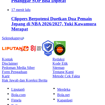
Pelanggar SOP Bisa Dipecat
17 menit lalu
Clippers Berpotensi Duetkan Dua Pemain
Jepang di NBA 2026/2027, Yuki Kawamura
Merapat
Selengkapnya
Kontak
Redaksi
Disclaimer
Kode Etik
Pedoman Media Siber
Sitemap
Form Pengaduan
Tentang Kami
Karir
Metode Cek Fakta
Hak Jawab dan Koreksi Berita
Liputan6
Merdeka
Bola.com
Bola.net
Fimela
Kapanlagi