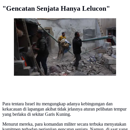
"Gencatan Senjata Hanya Lelucon"
Warga Palestina yang mengungsi memeriksa kerusakan
setelah sebuah rumah menjadi sasaran serangan Israel
di kamp pengungsi Maghazi, Jalur Gaza Tengah pada
Kamis 21 Mei 2026. (Eyad Baba/AFP)
Para tentara Israel itu mengungkap adanya kebingungan dan
kekacauan di lapangan akibat tidak jelasnya aturan pelibatan tempur
yang berlaku di sekitar Garis Kuning.
Menurut mereka, para komandan militer secara terbuka menyatakan
komitmen terhadap perjanjian gencatan senjata. Namun, di saat yang