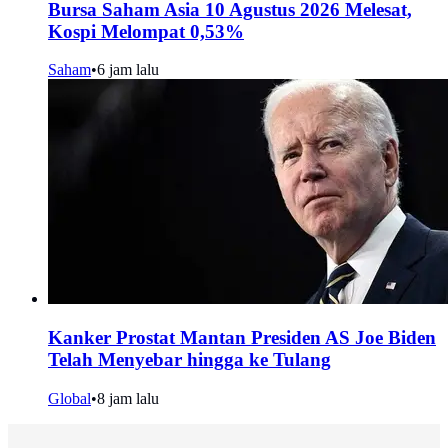
Bursa Saham Asia 10 Agustus 2026 Melesat,
Kospi Melompat 0,53%
Saham
•
6 jam lalu
Kanker Prostat Mantan Presiden AS Joe Biden
Telah Menyebar hingga ke Tulang
Global
•
8 jam lalu