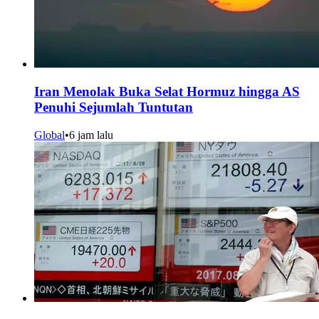
Iran Menolak Buka Selat Hormuz hingga AS
Penuhi Sejumlah Tuntutan
Global
•
6 jam lalu