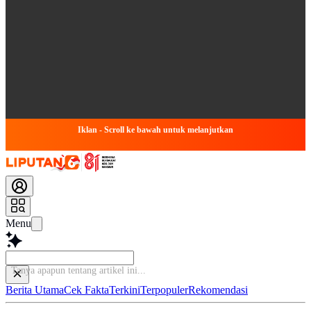
Iklan - Scroll ke bawah untuk melanjutkan
Menu
Ta
Berita Utama
Cek Fakta
Terkini
Terpopuler
Rekomendasi