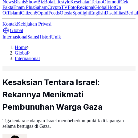
News
Bisnis
ShowBiz
Bola
Lifestyle
Kesehatan
Tekno
Otomotif
Cek
Fakta
Enam Plus
Saham
Crypto
TV
Foto
Regional
Global
Hot
On
Off
Islami
Citizen6
Opini
Feeds
Otosia
Spotlight
English
Disabilitas
Berita
Kontak
Kebijakan Privasi
Global
Internasional
Sains
Histori
Unik
Home
Global
Internasional
Kesaksian Tentara Israel:
Rekannya Menikmati
Pembunuhan Warga Gaza
Tiga tentara cadangan Israel membeberkan praktik di lapangan
selama bertugas di Gaza.