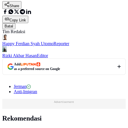
Share
Copy Link
Batal
Tim Redaksi
Happy Ferdian Syah Utomo
Reporter
Rizki Akbar Hasan
Editor
Add
as a preferred source on Google
Jerman
Anti-Imigran
Advertisement
Rekomendasi