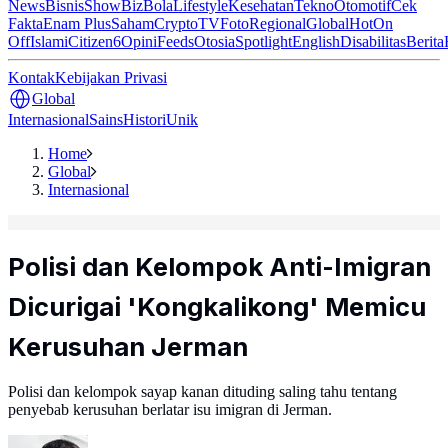
News
Bisnis
ShowBiz
Bola
Lifestyle
Kesehatan
Tekno
Otomotif
Cek
Fakta
Enam Plus
Saham
Crypto
TV
Foto
Regional
Global
Hot
On
Off
Islami
Citizen6
Opini
Feeds
Otosia
Spotlight
English
Disabilitas
Berita
Kontak
Kebijakan Privasi
Global
Internasional
Sains
Histori
Unik
Home
Global
Internasional
Polisi dan Kelompok Anti-Imigran
Dicurigai 'Kongkalikong' Memicu
Kerusuhan Jerman
Polisi dan kelompok sayap kanan dituding saling tahu tentang
penyebab kerusuhan berlatar isu imigran di Jerman.