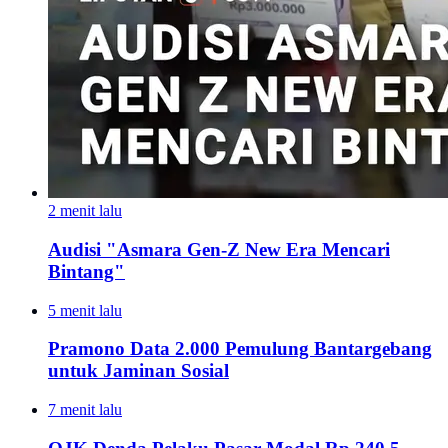
2 menit lalu
Audisi "Asmara Gen-Z New Era Mencari
Bintang"
5 menit lalu
Pramono Data 2.000 Pemulung Bantargebang
untuk Jaminan Sosial
7 menit lalu