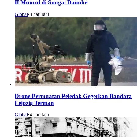
II Muncul di Sungai Danube
Global
•
3 hari lalu
Drone Bermuatan Peledak Gegerkan Bandara
Leipzig Jerman
Global
•
4 hari lalu