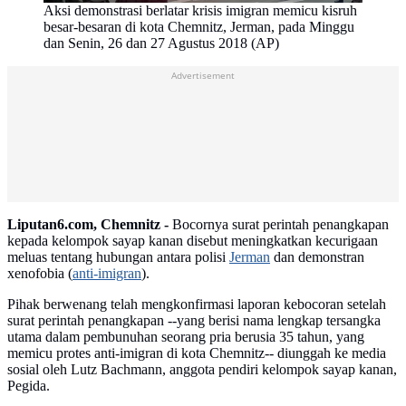
Aksi demonstrasi berlatar krisis imigran memicu kisruh
besar-besaran di kota Chemnitz, Jerman, pada Minggu
dan Senin, 26 dan 27 Agustus 2018 (AP)
Advertisement
Liputan6.com, Chemnitz -
Bocornya surat perintah penangkapan
kepada kelompok sayap kanan disebut meningkatkan kecurigaan
meluas tentang hubungan antara polisi
Jerman
dan demonstran
xenofobia (
anti-imigran
).
Pihak berwenang telah mengkonfirmasi laporan kebocoran setelah
surat perintah penangkapan --yang berisi nama lengkap tersangka
utama dalam pembunuhan seorang pria berusia 35 tahun, yang
memicu protes anti-imigran di kota Chemnitz-- diunggah ke media
sosial oleh Lutz Bachmann, anggota pendiri kelompok sayap kanan,
Pegida.