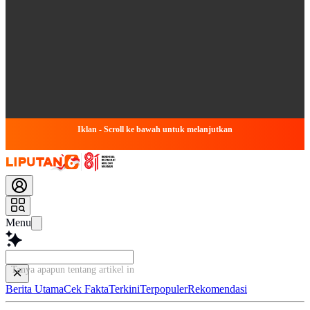
Iklan - Scroll ke bawah untuk melanjutkan
Menu
Tanya apapun tentang artikel ini...
Berita Utama
Cek Fakta
Terkini
Terpopuler
Rekomendasi