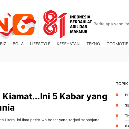
BIZ
BOLA
LIFESTYLE
KESEHATAN
TEKNO
OTOMOTIF
TOPIK
Kiamat...Ini 5 Kabar yang
#
P
unia
#
S
#
T
ea Utara, ini lima peristiwa besar yang terjadi sepanjang
#
B