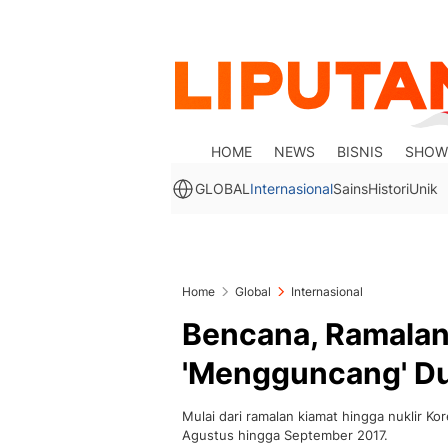
HOME
NEWS
BISNIS
SHOW
GLOBAL
Internasional
Sains
Histori
Unik
Home
Global
Internasional
Bencana, Ramalan 
'Mengguncang' D
Mulai dari ramalan kiamat hingga nuklir Kor
Agustus hingga September 2017.