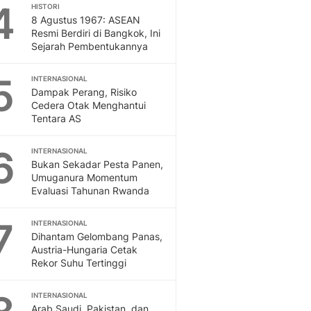
Sport
4
HISTORI
Berita Bola Terkini, Ja
8 Agustus 1967: ASEAN
Resmi Berdiri di Bangkok, Ini
Klasemen, Hasil Liga
Sejarah Pembentukannya
5
INTERNASIONAL
Dampak Perang, Risiko
Cedera Otak Menghantui
Tentara AS
6
INTERNASIONAL
Bukan Sekadar Pesta Panen,
Umuganura Momentum
Evaluasi Tahunan Rwanda
7
INTERNASIONAL
Dihantam Gelombang Panas,
Austria-Hungaria Cetak
Rekor Suhu Tertinggi
INTERNASIONAL
Arab Saudi, Pakistan, dan