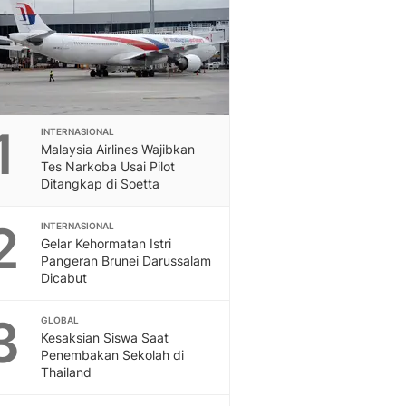
Feeds
Feeds Liputan6: Kumpul
Terbaru Harian
Otosia
Otosia
Spotlight
1
INTERNASIONAL
Berita Terkini, Kabar Te
Malaysia Airlines Wajibkan
Dan Dunia - Liputan6.
Tes Narkoba Usai Pilot
English
Ditangkap di Soetta
Exploring Knowledge, T
En.Liputan6.com
2
INTERNASIONAL
Disabilitas
Gelar Kehormatan Istri
Pangeran Brunei Darussalam
Disabilitas Berita Terkini
Dicabut
Harian, Berita Terbaru,
Berita
3
GLOBAL
Berita Hari Ini Politik,
Kesaksian Siswa Saat
Health
Penembakan Sekolah di
Kabar Berita Terbaru D
Thailand
Diet, Herbal Terbaik