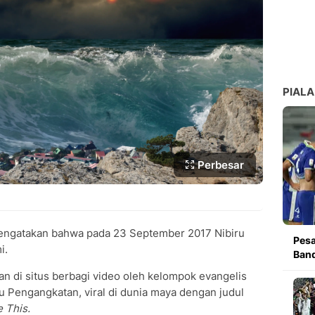
PIALA
Perbesar
engatakan bahwa pada 23 September 2017 Nibiru
Pesa
i.
Band
n di situs berbagi video oleh kelompok evangelis
 Pengangkatan, viral di dunia maya dengan judul
 This.