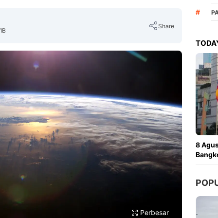
#
P
Share
WIB
TODAY
Copy Link
8 Agus
Bangko
POP
Perbesar