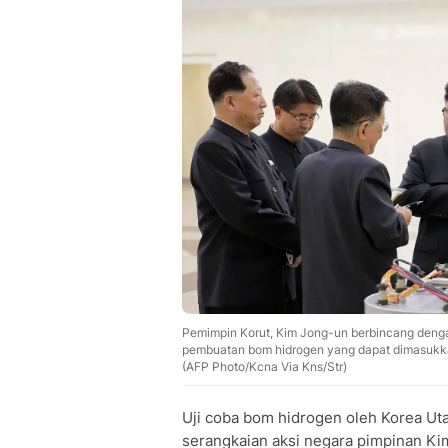
Pemimpin Korut, Kim Jong-un berbincang dengan
pembuatan bom hidrogen yang dapat dimasukkan
(AFP Photo/Kcna Via Kns/Str)
Uji coba bom hidrogen oleh Korea Uta
serangkaian aksi negara pimpinan Kim