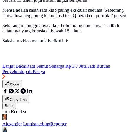
berusia 11 tahun juga meraih angka sempurna.
Mensa adalah salah satu klub paling eksklusif sedunia. Seseorang
hanya bisa bergabung kalau hasil tes IQ berada di puncak 2 persen.
Sekarang ini anggotanya ada 20 ribu orang dan hanya 1.500 di
antaranya yang berusia di bawah 18 tahun.
Saksikan video menarik berikut ini:
Lanjut Baca:
Ratu Semut Seharga Rp 3,7 Juta Jadi Buruan
Penyelundup di Kenya
Share
Copy Link
Batal
Tim Redaksi
Alexander Lumbantobing
Reporter