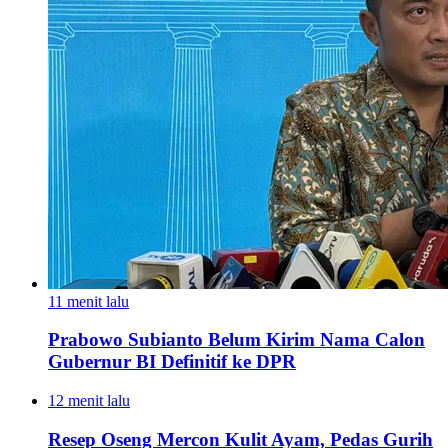
11 menit lalu
Prabowo Subianto Belum Kirim Nama Calon
Gubernur BI Definitif ke DPR
12 menit lalu
Resep Oseng Mercon Kulit Ayam, Pedas Gurih