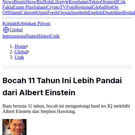
News
Bisnis
ShowBiz
Bola
Lifestyle
Kesehatan
Tekno
Otomotif
Cek
Fakta
Enam Plus
Saham
Crypto
TV
Foto
Regional
Global
Hot
On
Off
Islami
Citizen6
Opini
Feeds
Otosia
Spotlight
English
Disabilitas
Berita
Kontak
Kebijakan Privasi
Global
Internasional
Sains
Histori
Unik
Home
Global
Unik
Bocah 11 Tahun Ini Lebih Pandai
dari Albert Einstein
Baru berusia 11 tahun, bocah ini mengantongi hasil tes IQ melebihi
Albert Einstein dan Stephen Hawking.