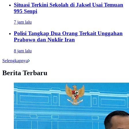
Situasi Terkini Sekolah di Jaksel Usai Temuan
995 Senpi
7 jam lalu
Polisi Tangkap Dua Orang Terkait Unggahan
Prabowo dan Nuklir Iran
8 jam lalu
Selengkapnya
Berita Terbaru