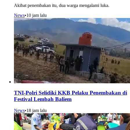
Akibat penembakan itu, dua warga mengalami luka.
News
•
10 jam lalu
TNI-Polri Selidiki KKB Pelaku Penembakan di
Festival Lembah Baliem
News
•
18 jam lalu