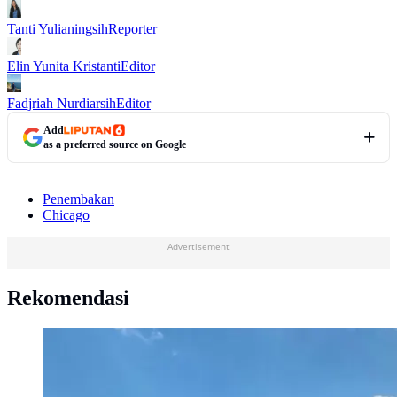
Tanti Yulianingsih
Reporter
Elin Yunita Kristanti
Editor
Fadjriah Nurdiarsih
Editor
Add
as a preferred source on Google
Penembakan
Chicago
Advertisement
Rekomendasi