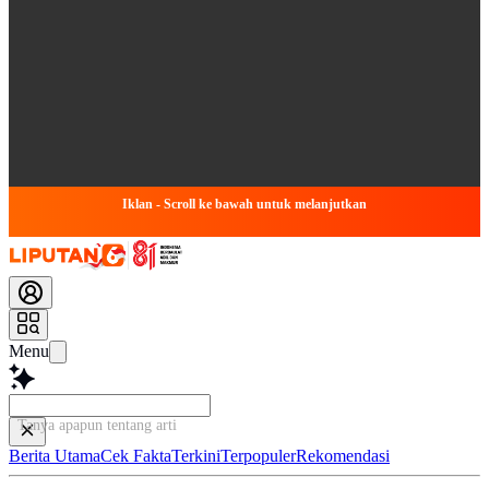
Iklan - Scroll ke bawah untuk melanjutkan
Menu
Tanya apapun tentang artikel ini...
Berita Utama
Cek Fakta
Terkini
Terpopuler
Rekomendasi