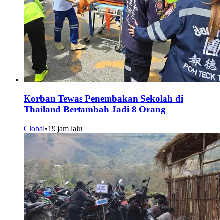
Korban Tewas Penembakan Sekolah di
Thailand Bertambah Jadi 8 Orang
Global
•
19 jam lalu