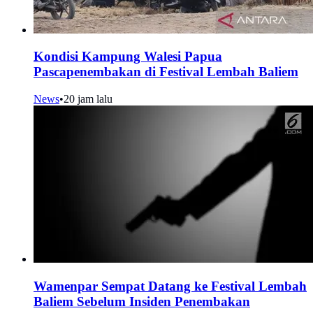
Kondisi Kampung Walesi Papua
Pascapenembakan di Festival Lembah Baliem
News
•
20 jam lalu
Wamenpar Sempat Datang ke Festival Lembah
Baliem Sebelum Insiden Penembakan