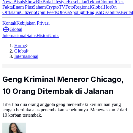
News
Bisnis
ShowBiz
Bola
Lifestyle
Kesehatan
Tekno
Otomotif
Cek
Fakta
Enam Plus
Saham
Crypto
TV
Foto
Regional
Global
Hot
On
Off
Islami
Citizen6
Opini
Feeds
Otosia
Spotlight
English
Disabilitas
Berita
Kontak
Kebijakan Privasi
Global
Internasional
Sains
Histori
Unik
Home
Global
Internasional
Geng Kriminal Meneror Chicago,
10 Orang Ditembak di Jalanan
Tiba-tiba dua orang anggota geng menembaki kerumunan yang
tengah berduka atas penembakan sebelumnya. Menewaskan 2 dari
10 korban tertembak.