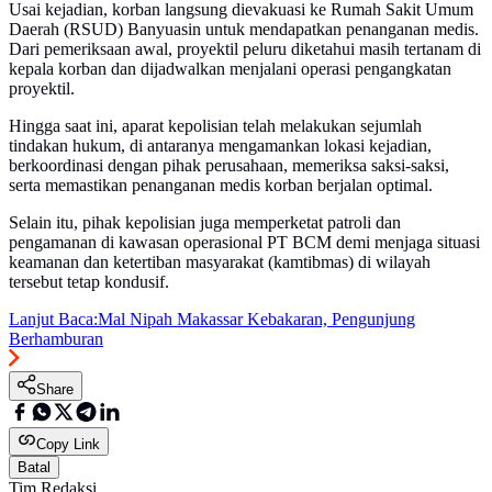
Usai kejadian, korban langsung dievakuasi ke Rumah Sakit Umum
Daerah (RSUD) Banyuasin untuk mendapatkan penanganan medis.
Dari pemeriksaan awal, proyektil peluru diketahui masih tertanam di
kepala korban dan dijadwalkan menjalani operasi pengangkatan
proyektil.
Hingga saat ini, aparat kepolisian telah melakukan sejumlah
tindakan hukum, di antaranya mengamankan lokasi kejadian,
berkoordinasi dengan pihak perusahaan, memeriksa saksi-saksi,
serta memastikan penanganan medis korban berjalan optimal.
Selain itu, pihak kepolisian juga memperketat patroli dan
pengamanan di kawasan operasional PT BCM demi menjaga situasi
keamanan dan ketertiban masyarakat (kamtibmas) di wilayah
tersebut tetap kondusif.
Lanjut Baca:
Mal Nipah Makassar Kebakaran, Pengunjung
Berhamburan
Share
Copy Link
Batal
Tim Redaksi