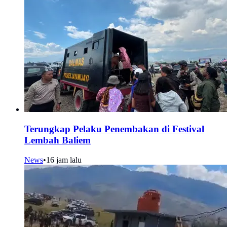
Terungkap Pelaku Penembakan di Festival
Lembah Baliem
News
•
16 jam lalu