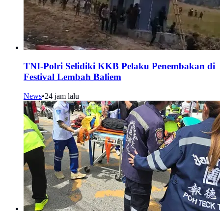
TNI-Polri Selidiki KKB Pelaku Penembakan di
Festival Lembah Baliem
News
•
24 jam lalu