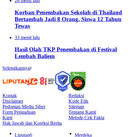
28 menit lalu
Korban Penembakan Sekolah di Thailand
Bertambah Jadi 8 Orang, Siswa 12 Tahun
Tewas
33 menit lalu
Hasil Olah TKP Penembakan di Festival
Lembah Baliem
Selengkapnya
Kontak
Redaksi
Disclaimer
Kode Etik
Pedoman Media Siber
Sitemap
Form Pengaduan
Tentang Kami
Karir
Metode Cek Fakta
Hak Jawab dan Koreksi Berita
Liputan6
Merdeka