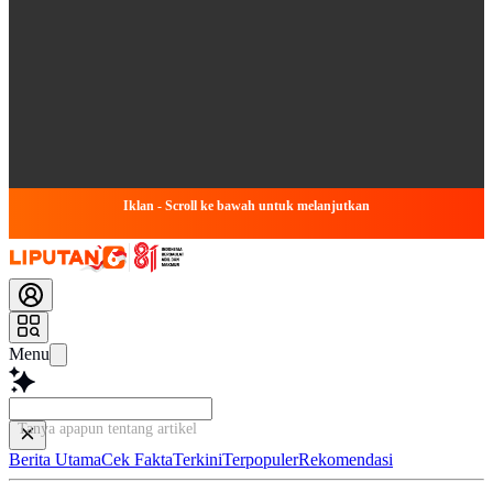
Iklan - Scroll ke bawah untuk melanjutkan
Menu
Tanya apapun tentang artikel ini...
Berita Utama
Cek Fakta
Terkini
Terpopuler
Rekomendasi