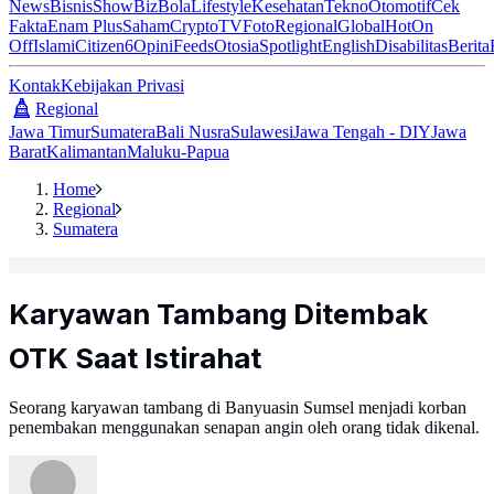
News
Bisnis
ShowBiz
Bola
Lifestyle
Kesehatan
Tekno
Otomotif
Cek
Fakta
Enam Plus
Saham
Crypto
TV
Foto
Regional
Global
Hot
On
Off
Islami
Citizen6
Opini
Feeds
Otosia
Spotlight
English
Disabilitas
Berita
Kontak
Kebijakan Privasi
Regional
Jawa Timur
Sumatera
Bali Nusra
Sulawesi
Jawa Tengah - DIY
Jawa
Barat
Kalimantan
Maluku-Papua
Home
Regional
Sumatera
Karyawan Tambang Ditembak
OTK Saat Istirahat
Seorang karyawan tambang di Banyuasin Sumsel menjadi korban
penembakan menggunakan senapan angin oleh orang tidak dikenal.