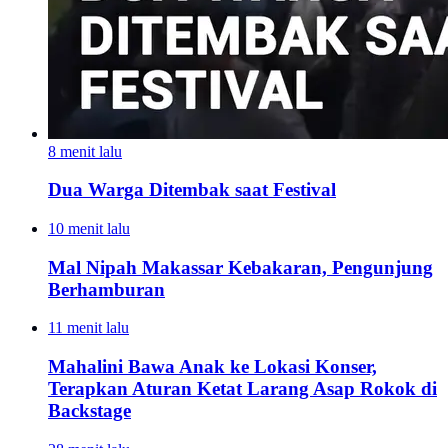
8 menit lalu
Dua Warga Ditembak saat Festival
10 menit lalu
Mal Nipah Makassar Kebakaran, Pengunjung
Berhamburan
11 menit lalu
Mahalini Bawa Anak ke Lokasi Konser,
Terapkan Aturan Ketat Larang Asap Rokok di
Backstage