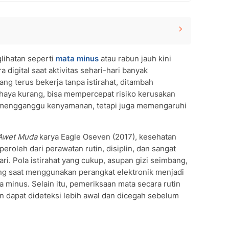
ihatan seperti
mata minus
atau rabun jauh kini
a digital saat aktivitas sehari-hari banyak
ng terus bekerja tanpa istirahat, ditambah
haya kurang, bisa mempercepat risiko kerusakan
ya mengganggu kenyamanan, tetapi juga memengaruhi
ehat
 Awet Muda
karya Eagle Oseven (2017), kesehatan
roleh dari perawatan rutin, disiplin, dan sangat
ri. Pola istirahat yang cukup, asupan gizi seimbang,
tuk Mata
ng saat menggunakan perangkat elektronik menjadi
minus. Selain itu, pemeriksaan mata secara rutin
ta
n dapat dideteksi lebih awal dan dicegah sebelum