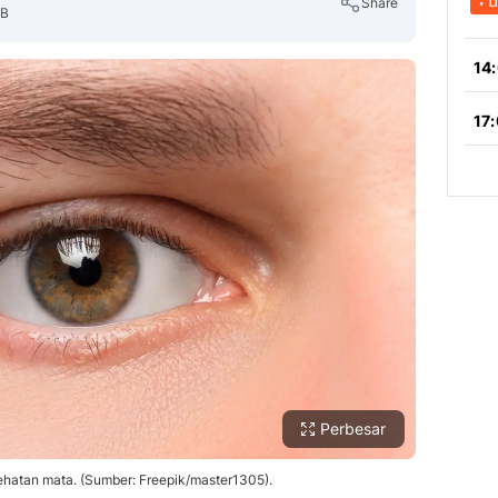
Share
IB
Copy Link
Perbesar
atan mata. (Sumber: Freepik/master1305).