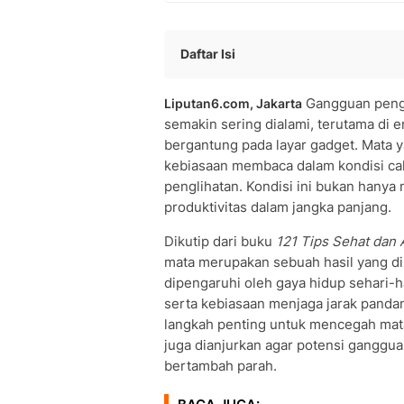
Daftar Isi
Pengertian Mata Minus
Gangguan pengl
Liputan6.com, Jakarta
Penyebab Mata Minus
semakin sering dialami, terutama di er
Gejala Mata Minus
bergantung pada layar gadget. Mata ya
Diagnosis Mata Minus
kebiasaan membaca dalam kondisi ca
Cara Mencegah Mata Minus
penglihatan. Kondisi ini bukan han
Pengobatan Mata Minus
produktivitas dalam jangka panjang.
Perubahan Gaya Hidup untuk Mata S
Dikutip dari buku
Nutrisi Penting untuk Kesehatan Mata
121 Tips Sehat dan
mata merupakan sebuah hasil yang dipe
dipengaruhi oleh gaya hidup sehari-ha
Penggunaan Teknologi yang Aman un
serta kebiasaan menjaga jarak panda
Pencegahan Mata Minus pada Anak
langkah penting untuk mencegah mata 
Kapan Harus Konsultasi ke Dokter Ma
juga dianjurkan agar potensi ganggua
FAQ Seputar Mata Minus
bertambah parah.