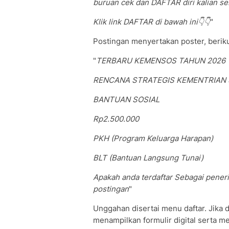
buruan cek dan DAFTAR diri kalian s
Klik link DAFTAR di bawah ini👇👇
"
Postingan menyertakan poster, beriku
"
TERBARU KEMENSOS TAHUN 2026
RENCANA STRATEGIS KEMENTRIAN 
BANTUAN SOSIAL
Rp2.500.000
PKH (Program Keluarga Harapan)
BLT (Bantuan Langsung Tunai)
Apakah anda terdaftar Sebagai peneri
postingan
"
Unggahan disertai menu daftar. Jika 
menampilkan formulir digital serta m