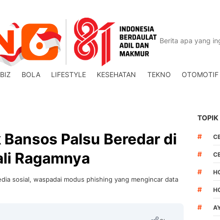
BIZ
BOLA
LIFESTYLE
KESEHATAN
TEKNO
OTOMOTIF
TOPIK
 Bansos Palsu Beredar di
#
C
ali Ragamnya
#
C
#
H
edia sosial, waspadai modus phishing yang mengincar data
#
H
#
A