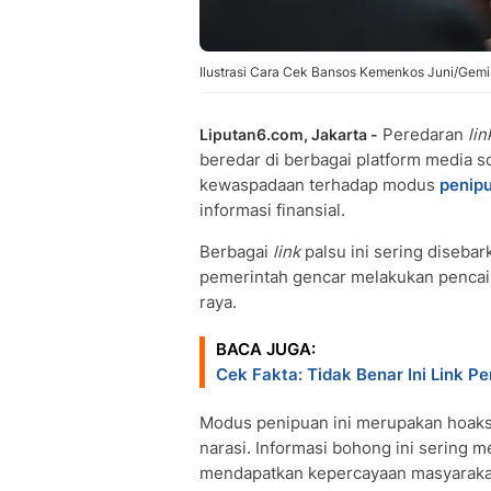
Ilustrasi Cara Cek Bansos Kemenkos Juni/Gemin
Peredaran
lin
Liputan6.com, Jakarta -
beredar di berbagai platform media s
kewaspadaan terhadap modus
penip
informasi finansial.
Berbagai
link
palsu ini sering disebar
pemerintah gencar melakukan pencair
raya.
BACA JUGA:
Cek Fakta: Tidak Benar Ini Link 
Modus penipuan ini merupakan hoaks
narasi. Informasi bohong ini sering m
mendapatkan kepercayaan masyarakat