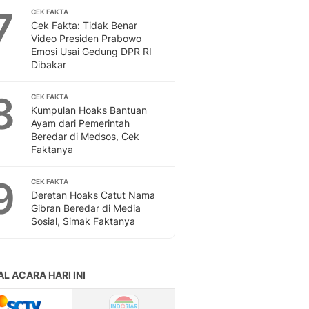
Sport
7
CEK FAKTA
Berita Bola Terkini, Ja
Cek Fakta: Tidak Benar
Klasemen, Hasil Liga
Video Presiden Prabowo
Emosi Usai Gedung DPR RI
Dibakar
8
CEK FAKTA
Kumpulan Hoaks Bantuan
Ayam dari Pemerintah
Beredar di Medsos, Cek
Faktanya
9
CEK FAKTA
Deretan Hoaks Catut Nama
Gibran Beredar di Media
Sosial, Simak Faktanya