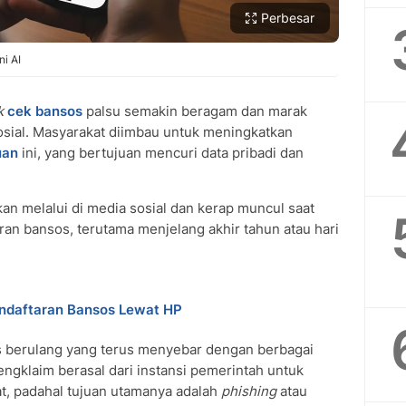
Perbesar
i AI
k
cek bansos
palsu semakin beragam dan marak
osial. Masyarakat diimbau untuk meningkatkan
uan
ini, yang bertujuan mencuri data pribadi dan
kan melalui di media sosial dan kerap muncul saat
an bansos, terutama menjelang akhir tahun atau hari
Pendaftaran Bansos Lewat HP
 berulang yang terus menyebar dengan berbagai
engklaim berasal dari instansi pemerintah untuk
, padahal tujuan utamanya adalah
phishing
atau