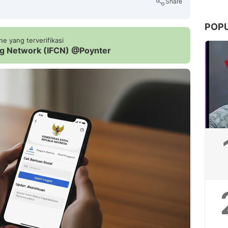
Share
POP
e yang terverifikasi
ing Network (IFCN) @Poynter
Copy Link