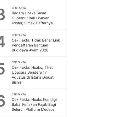
Feeds
3
CEK FAKTA
Feeds Liputan6: Kumpul
Ragam Hoaks Sasar
Terbaru Harian
Gubernur Bali I Wayan
Otosia
Koster, Simak Daftarnya
Otosia
Spotlight
4
CEK FAKTA
Berita Terkini, Kabar Te
Cek Fakta: Tidak Benar Link
Pendaftaran Bantuan
Dan Dunia - Liputan6.
Budidaya Ayam 2026
English
Exploring Knowledge, T
5
CEK FAKTA
En.Liputan6.com
Cek Fakta: Hoaks, Tiket
Disabilitas
Upacara Bendera 17
Disabilitas Berita Terkini
Agustus di Istana Dibuat
Harian, Berita Terbaru,
Bisnis
Berita
6
Berita Hari Ini Politik,
CEK FAKTA
Cek Fakta: Hoaks Komdigi
Health
Bakal Kenakan Pajak Bagi
Kabar Berita Terbaru D
Seluruh Platform Medsos
Diet, Herbal Terbaik