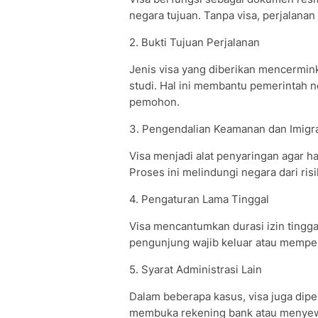
Cara Membuat Visa untuk Berbagai 
negara tujuan. Tanpa visa, perjalanan
• Visa Amerika Serikat
• Visa Schengen
2. Bukti Tujuan Perjalanan
• Visa Jepang
Jenis visa yang diberikan mencermink
• Visa Australia
studi. Hal ini membantu pemerintah 
• Visa Inggris
pemohon.
Pertanyaan seputar Pembuatan Visa
• Berapa lama waktu pemrosesan vis
3. Pengendalian Keamanan dan Imigr
• Apakah visa bisa ditolak?
• Apakah bisa mengajukan visa melalu
Visa menjadi alat penyaringan agar 
Proses ini melindungi negara dari r
• Berapa lama visa biasanya berlaku?
• Apakah visa menjamin masuk ke su
4. Pengaturan Lama Tinggal
•
Visa mencantumkan durasi izin tingga
pengunjung wajib keluar atau memper
5. Syarat Administrasi Lain
Dalam beberapa kasus, visa juga dipe
membuka rekening bank atau menyewa 