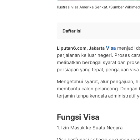
Ilustrasi visa Amerika Serikat. (Sumber Wikim
Daftar Isi
Fungsi Visa
Visa
menjadi do
Liputan6.com, Jakarta
Jenis-jenis Visa
perjalanan ke luar negeri. Proses cara
• Visa Turis/Kunjungan
melibatkan berbagai syarat dan prose
• Visa Bisnis
persiapan yang tepat, pengajuan visa 
• Visa Pelajar
• Visa Kerja
Mengetahui syarat, alur pengajuan, h
• Visa Transit
membantu calon pelancong. Dengan beg
terjamin tanpa kendala administrati
• Visa Diplomatik
Syarat Membuat Visa ke Luar Negeri
Prosedur Pengajuan Visa
Fungsi Visa
Tips agar Pengajuan Visa Disetujui
Persiapan Wawancara Visa
1. Izin Masuk ke Suatu Negara
Cara Membuat Visa Online
Visa berfungsi sebagai dokumen res