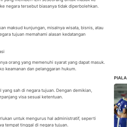
Negara
 ke negara tersebut biasanya tidak diperbolehkan.
an maksud kunjungan, misalnya wisata, bisnis, atau
negara tujuan memahami alasan kedatangan
a?
asi
i agen travel?
hanya orang yang memenuhi syarat yang dapat masuk.
isiko keamanan dan pelanggaran hukum.
atu negara?
PIALA
l yang sah di negara tujuan. Dengan demikian,
panjang visa sesuai ketentuan.
rlukan untuk mengurus hal administratif, seperti
tempat tinggal di negara tujuan.