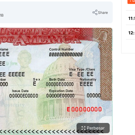
Share
WIB
Copy Link
Perbesar