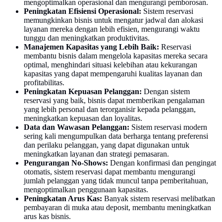
mengoptimalkan operasional dan mengurangi pemborosan.
Peningkatan Efisiensi Operasional:
Sistem reservasi
memungkinkan bisnis untuk mengatur jadwal dan alokasi
layanan mereka dengan lebih efisien, mengurangi waktu
tunggu dan meningkatkan produktivitas.
Manajemen Kapasitas yang Lebih Baik:
Reservasi
membantu bisnis dalam mengelola kapasitas mereka secara
optimal, menghindari situasi kelebihan atau kekurangan
kapasitas yang dapat mempengaruhi kualitas layanan dan
profitabilitas.
Peningkatan Kepuasan Pelanggan:
Dengan sistem
reservasi yang baik, bisnis dapat memberikan pengalaman
yang lebih personal dan terorganisir kepada pelanggan,
meningkatkan kepuasan dan loyalitas.
Data dan Wawasan Pelanggan:
Sistem reservasi modern
sering kali mengumpulkan data berharga tentang preferensi
dan perilaku pelanggan, yang dapat digunakan untuk
meningkatkan layanan dan strategi pemasaran.
Pengurangan No-Shows:
Dengan konfirmasi dan pengingat
otomatis, sistem reservasi dapat membantu mengurangi
jumlah pelanggan yang tidak muncul tanpa pemberitahuan,
mengoptimalkan penggunaan kapasitas.
Peningkatan Arus Kas:
Banyak sistem reservasi melibatkan
pembayaran di muka atau deposit, membantu meningkatkan
arus kas bisnis.