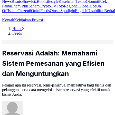
News
Bisnis
ShowBiz
Bola
Lifestyle
Kesehatan
Tekno
Otomotif
Cek
Fakta
Enam Plus
Saham
Crypto
TV
Foto
Regional
Global
Hot
On
Off
Islami
Citizen6
Opini
Feeds
Otosia
Spotlight
English
Disabilitas
Berita
Kontak
Kebijakan Privasi
Home
Feeds
Reservasi Adalah: Memahami
Sistem Pemesanan yang Efisien
dan Menguntungkan
Pelajari apa itu reservasi, jenis-jenisnya, manfaatnya bagi bisnis dan
pelanggan, serta cara mengelola sistem reservasi yang efektif untuk
bisnis Anda.