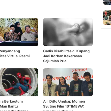
 Penyandang
Gadis Disabilitas di Kupang
litas Virtual Resmi
Jadi Korban Kekerasan
Sejumlah Pria
ria Berkostum
Ajil Ditto Ungkap Momen
rMan Bantu
Syuting Film 'ISTIMEWA'