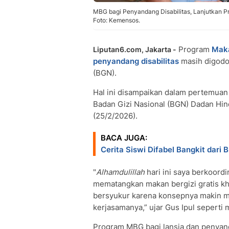
MBG bagi Penyandang Disabilitas, Lanjutkan 
Foto: Kemensos.
Program
Maka
Liputan6.com, Jakarta -
penyandang disabilitas
masih digodog
(BGN).
Hal ini disampaikan dalam pertemuan M
Badan Gizi Nasional (BGN) Dadan Hin
(25/2/2026).
BACA JUGA:
Cerita Siswi Difabel Bangkit dari B
"
Alhamdulillah
hari ini saya berkoord
mematangkan makan bergizi gratis khu
bersyukur karena konsepnya makin m
kerjasamanya,” ujar Gus Ipul seperti
Program MBG bagi lansia dan penyanda