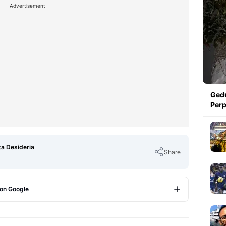
Advertisement
Gedu
Perp
ta Desideria
Share
 on Google
Copy Link