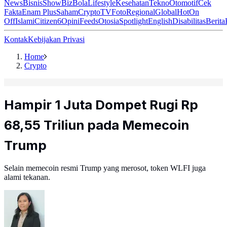
News
Bisnis
ShowBiz
Bola
Lifestyle
Kesehatan
Tekno
Otomotif
Cek
Fakta
Enam Plus
Saham
Crypto
TV
Foto
Regional
Global
Hot
On
Off
Islami
Citizen6
Opini
Feeds
Otosia
Spotlight
English
Disabilitas
Berita
Kontak
Kebijakan Privasi
Home
Crypto
Hampir 1 Juta Dompet Rugi Rp
68,55 Triliun pada Memecoin
Trump
Selain memecoin resmi Trump yang merosot, token WLFI juga
alami tekanan.