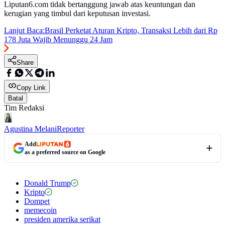
Liputan6.com tidak bertanggung jawab atas keuntungan dan
kerugian yang timbul dari keputusan investasi.
Lanjut Baca:
Brasil Perketat Aturan Kripto, Transaksi Lebih dari Rp
178 Juta Wajib Menunggu 24 Jam
Share
Copy Link
Batal
Tim Redaksi
Agustina Melani
Reporter
Add
as a preferred source on Google
Donald Trump
Kripto
Dompet
memecoin
presiden amerika serikat