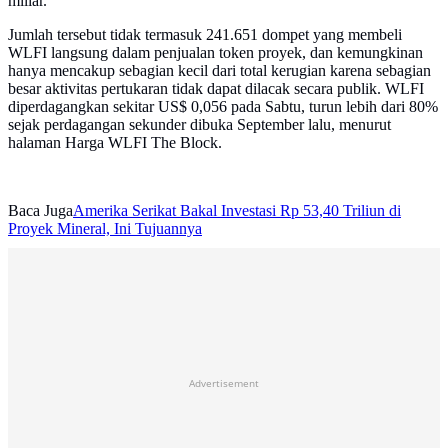
miliar.
Jumlah tersebut tidak termasuk 241.651 dompet yang membeli
WLFI langsung dalam penjualan token proyek, dan kemungkinan
hanya mencakup sebagian kecil dari total kerugian karena sebagian
besar aktivitas pertukaran tidak dapat dilacak secara publik. WLFI
diperdagangkan sekitar US$ 0,056 pada Sabtu, turun lebih dari 80%
sejak perdagangan sekunder dibuka September lalu, menurut
halaman Harga WLFI The Block.
Baca Juga
Amerika Serikat Bakal Investasi Rp 53,40 Triliun di
Proyek Mineral, Ini Tujuannya
Advertisement