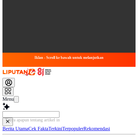
Iklan - Scroll ke bawah untuk melanjutkan
Menu
Tanya apapun tentang artikel ini...
Berita Utama
Cek Fakta
Terkini
Terpopuler
Rekomendasi