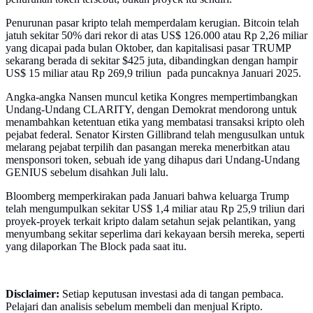
Penurunan pasar kripto telah memperdalam kerugian. Bitcoin telah
jatuh sekitar 50% dari rekor di atas US$ 126.000 atau Rp 2,26 miliar
yang dicapai pada bulan Oktober, dan kapitalisasi pasar TRUMP
sekarang berada di sekitar $425 juta, dibandingkan dengan hampir
US$ 15 miliar atau Rp 269,9 triliun pada puncaknya Januari 2025.
Angka-angka Nansen muncul ketika Kongres mempertimbangkan
Undang-Undang CLARITY, dengan Demokrat mendorong untuk
menambahkan ketentuan etika yang membatasi transaksi kripto oleh
pejabat federal. Senator Kirsten Gillibrand telah mengusulkan untuk
melarang pejabat terpilih dan pasangan mereka menerbitkan atau
mensponsori token, sebuah ide yang dihapus dari Undang-Undang
GENIUS sebelum disahkan Juli lalu.
Bloomberg memperkirakan pada Januari bahwa keluarga Trump
telah mengumpulkan sekitar US$ 1,4 miliar atau Rp 25,9 triliun dari
proyek-proyek terkait kripto dalam setahun sejak pelantikan, yang
menyumbang sekitar seperlima dari kekayaan bersih mereka, seperti
yang dilaporkan The Block pada saat itu.
Disclaimer:
Setiap keputusan investasi ada di tangan pembaca.
Pelajari dan analisis sebelum membeli dan menjual Kripto.