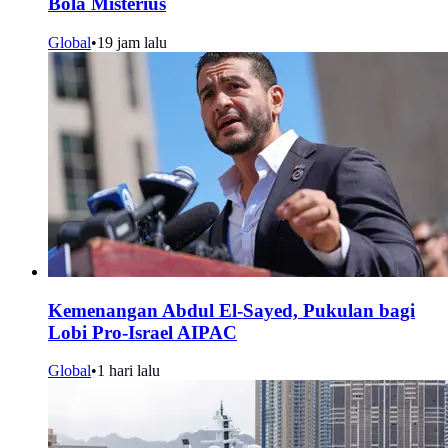
Bola Misterius
Global
•
19 jam lalu
Kemenangan Abdul El-Sayed, Pukulan bagi
Lobi Pro-Israel AIPAC
Global
•
1 hari lalu