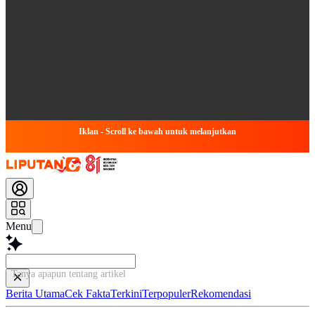
Iklan - Scroll ke bawah untuk melanjutkan
Menu
Tanya apapun tentang artikel ini...
Berita Utama
Cek Fakta
Terkini
Terpopuler
Rekomendasi