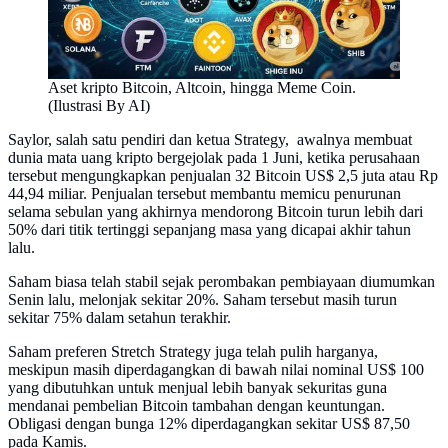
Aset kripto Bitcoin, Altcoin, hingga Meme Coin.
(Ilustrasi By AI)
Saylor, salah satu pendiri dan ketua Strategy, awalnya membuat
dunia mata uang kripto bergejolak pada 1 Juni, ketika perusahaan
tersebut mengungkapkan penjualan 32 Bitcoin US$ 2,5 juta atau Rp
44,94 miliar. Penjualan tersebut membantu memicu penurunan
selama sebulan yang akhirnya mendorong Bitcoin turun lebih dari
50% dari titik tertinggi sepanjang masa yang dicapai akhir tahun
lalu.
Saham biasa telah stabil sejak perombakan pembiayaan diumumkan
Senin lalu, melonjak sekitar 20%. Saham tersebut masih turun
sekitar 75% dalam setahun terakhir.
Saham preferen Stretch Strategy juga telah pulih harganya,
meskipun masih diperdagangkan di bawah nilai nominal US$ 100
yang dibutuhkan untuk menjual lebih banyak sekuritas guna
mendanai pembelian Bitcoin tambahan dengan keuntungan.
Obligasi dengan bunga 12% diperdagangkan sekitar US$ 87,50
pada Kamis.