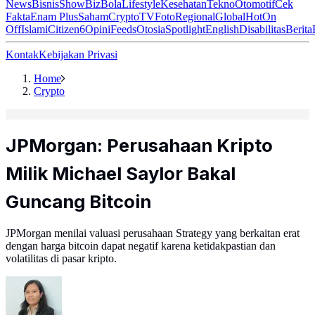
News
Bisnis
ShowBiz
Bola
Lifestyle
Kesehatan
Tekno
Otomotif
Cek
Fakta
Enam Plus
Saham
Crypto
TV
Foto
Regional
Global
Hot
On
Off
Islami
Citizen6
Opini
Feeds
Otosia
Spotlight
English
Disabilitas
Berita
Kontak
Kebijakan Privasi
Home
Crypto
JPMorgan: Perusahaan Kripto
Milik Michael Saylor Bakal
Guncang Bitcoin
JPMorgan menilai valuasi perusahaan Strategy yang berkaitan erat
dengan harga bitcoin dapat negatif karena ketidakpastian dan
volatilitas di pasar kripto.