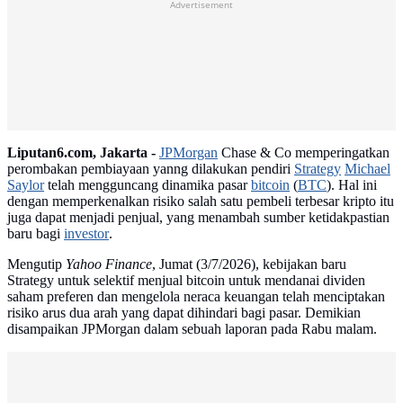
Advertisement
Liputan6.com, Jakarta -
JPMorgan
Chase & Co memperingatkan
perombakan pembiayaan yanng dilakukan pendiri
Strategy
Michael
Saylor
telah mengguncang dinamika pasar
bitcoin
(
BTC
). Hal ini
dengan memperkenalkan risiko salah satu pembeli terbesar kripto itu
juga dapat menjadi penjual, yang menambah sumber ketidakpastian
baru bagi
investor
.
Mengutip
Yahoo Finance
, Jumat (3/7/2026), kebijakan baru
Strategy untuk selektif menjual bitcoin untuk mendanai dividen
saham preferen dan mengelola neraca keuangan telah menciptakan
risiko arus dua arah yang dapat dihindari bagi pasar. Demikian
disampaikan JPMorgan dalam sebuah laporan pada Rabu malam.