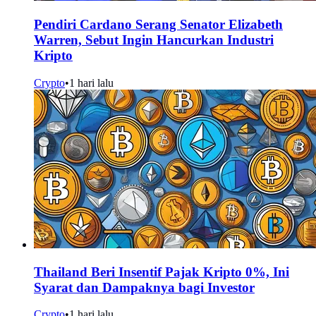
Pendiri Cardano Serang Senator Elizabeth
Warren, Sebut Ingin Hancurkan Industri
Kripto
Crypto
•
1 hari lalu
Thailand Beri Insentif Pajak Kripto 0%, Ini
Syarat dan Dampaknya bagi Investor
Crypto
•
1 hari lalu