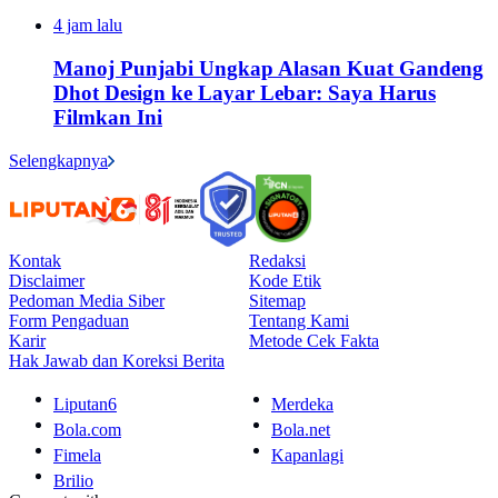
4 jam lalu
Manoj Punjabi Ungkap Alasan Kuat Gandeng
Dhot Design ke Layar Lebar: Saya Harus
Filmkan Ini
Selengkapnya
Kontak
Redaksi
Disclaimer
Kode Etik
Pedoman Media Siber
Sitemap
Form Pengaduan
Tentang Kami
Karir
Metode Cek Fakta
Hak Jawab dan Koreksi Berita
Liputan6
Merdeka
Bola.com
Bola.net
Fimela
Kapanlagi
Brilio