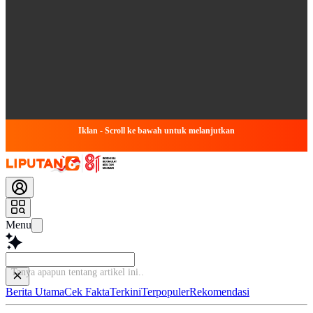
Iklan - Scroll ke bawah untuk melanjutkan
Menu
Tanya apapun tentang artikel ini...
Berita Utama
Cek Fakta
Terkini
Terpopuler
Rekomendasi