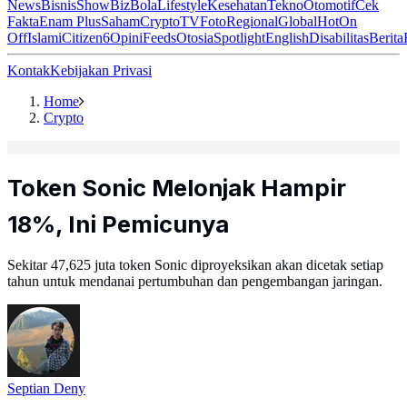
News
Bisnis
ShowBiz
Bola
Lifestyle
Kesehatan
Tekno
Otomotif
Cek
Fakta
Enam Plus
Saham
Crypto
TV
Foto
Regional
Global
Hot
On
Off
Islami
Citizen6
Opini
Feeds
Otosia
Spotlight
English
Disabilitas
Berita
Kontak
Kebijakan Privasi
Home
Crypto
Token Sonic Melonjak Hampir
18%, Ini Pemicunya
Sekitar 47,625 juta token Sonic diproyeksikan akan dicetak setiap
tahun untuk mendanai pertumbuhan dan pengembangan jaringan.
Septian Deny