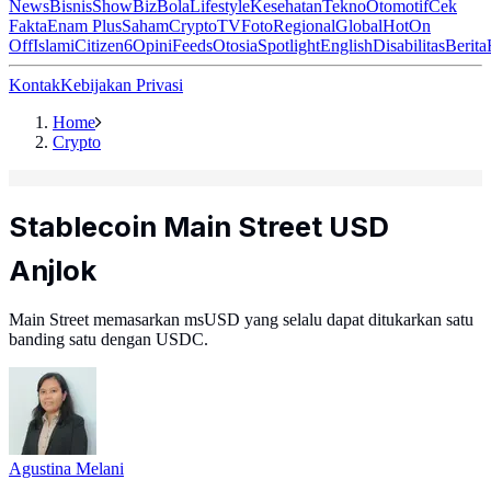
News
Bisnis
ShowBiz
Bola
Lifestyle
Kesehatan
Tekno
Otomotif
Cek
Fakta
Enam Plus
Saham
Crypto
TV
Foto
Regional
Global
Hot
On
Off
Islami
Citizen6
Opini
Feeds
Otosia
Spotlight
English
Disabilitas
Berita
Kontak
Kebijakan Privasi
Home
Crypto
Stablecoin Main Street USD
Anjlok
Main Street memasarkan msUSD yang selalu dapat ditukarkan satu
banding satu dengan USDC.
Agustina Melani