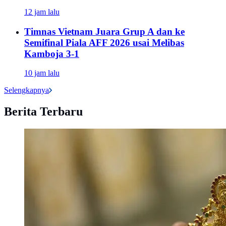
12 jam lalu
Timnas Vietnam Juara Grup A dan ke
Semifinal Piala AFF 2026 usai Melibas
Kamboja 3-1
10 jam lalu
Selengkapnya
Berita Terbaru