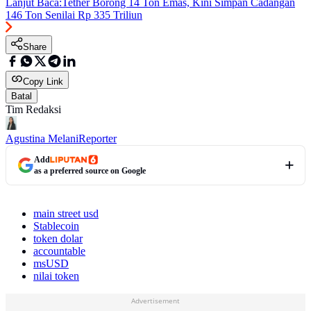
Lanjut Baca:
Tether Borong 14 Ton Emas, Kini Simpan Cadangan
146 Ton Senilai Rp 335 Triliun
Share
Copy Link
Batal
Tim Redaksi
Agustina Melani
Reporter
Add
as a preferred source on Google
main street usd
Stablecoin
token dolar
accountable
msUSD
nilai token
Advertisement