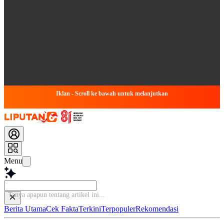
Iklan - Scroll ke bawah untuk melanjutkan
Menu
Tanya apapun tentang artikel ini...
Berita Utama
Cek Fakta
Terkini
Terpopuler
Rekomendasi