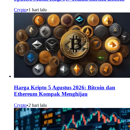
Crypto
•
1 hari lalu
Harga Kripto 5 Agustus 2026: Bitcoin dan
Ethereum Kompak Menghijau
Crypto
•
2 hari lalu