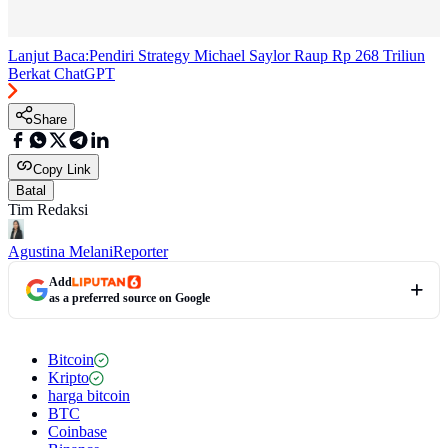
Lanjut Baca:
Pendiri Strategy Michael Saylor Raup Rp 268 Triliun
Berkat ChatGPT
Share
Copy Link
Batal
Tim Redaksi
Agustina Melani
Reporter
Add
as a preferred source on Google
Bitcoin
Kripto
harga bitcoin
BTC
Coinbase