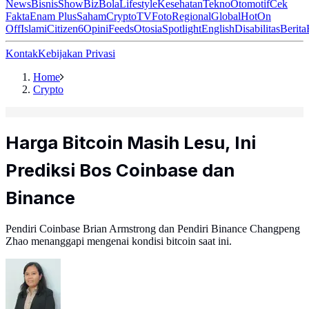
News
Bisnis
ShowBiz
Bola
Lifestyle
Kesehatan
Tekno
Otomotif
Cek
Fakta
Enam Plus
Saham
Crypto
TV
Foto
Regional
Global
Hot
On
Off
Islami
Citizen6
Opini
Feeds
Otosia
Spotlight
English
Disabilitas
Berita
Kontak
Kebijakan Privasi
Home
Crypto
Harga Bitcoin Masih Lesu, Ini
Prediksi Bos Coinbase dan
Binance
Pendiri Coinbase Brian Armstrong dan Pendiri Binance Changpeng
Zhao menanggapi mengenai kondisi bitcoin saat ini.