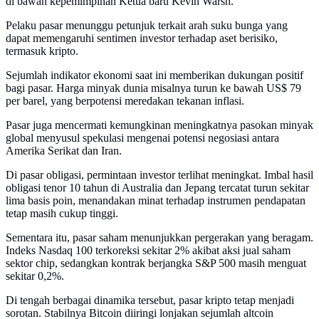
di bawah kepemimpinan Ketua baru Kevin Warsh.
Pelaku pasar menunggu petunjuk terkait arah suku bunga yang
dapat memengaruhi sentimen investor terhadap aset berisiko,
termasuk kripto.
Sejumlah indikator ekonomi saat ini memberikan dukungan positif
bagi pasar. Harga minyak dunia misalnya turun ke bawah US$ 79
per barel, yang berpotensi meredakan tekanan inflasi.
Pasar juga mencermati kemungkinan meningkatnya pasokan minyak
global menyusul spekulasi mengenai potensi negosiasi antara
Amerika Serikat dan Iran.
Di pasar obligasi, permintaan investor terlihat meningkat. Imbal hasil
obligasi tenor 10 tahun di Australia dan Jepang tercatat turun sekitar
lima basis poin, menandakan minat terhadap instrumen pendapatan
tetap masih cukup tinggi.
Sementara itu, pasar saham menunjukkan pergerakan yang beragam.
Indeks Nasdaq 100 terkoreksi sekitar 2% akibat aksi jual saham
sektor chip, sedangkan kontrak berjangka S&P 500 masih menguat
sekitar 0,2%.
Di tengah berbagai dinamika tersebut, pasar kripto tetap menjadi
sorotan. Stabilnya Bitcoin diiringi lonjakan sejumlah altcoin