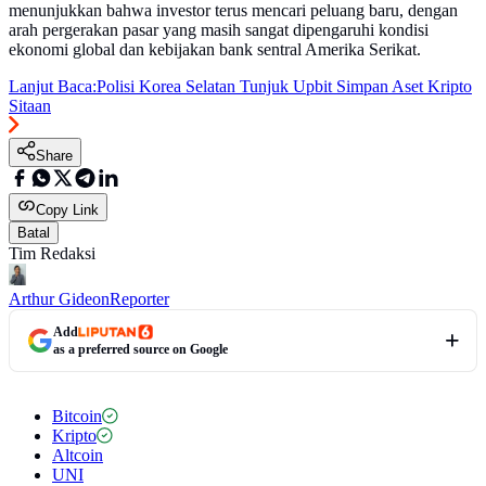
menunjukkan bahwa investor terus mencari peluang baru, dengan
arah pergerakan pasar yang masih sangat dipengaruhi kondisi
ekonomi global dan kebijakan bank sentral Amerika Serikat.
Lanjut Baca:
Polisi Korea Selatan Tunjuk Upbit Simpan Aset Kripto
Sitaan
Share
Copy Link
Batal
Tim Redaksi
Arthur Gideon
Reporter
Add
as a preferred source on Google
Bitcoin
Kripto
Altcoin
UNI