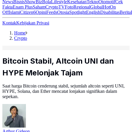
News
Bisnis
ShowBiz
Bola
Lifestyle
Kesehatan
Tekno
Otomotif
Cek
Fakta
Enam Plus
Saham
Crypto
TV
Foto
Regional
Global
Hot
On
Off
Islami
Citizen6
Opini
Feeds
Otosia
Spotlight
English
Disabilitas
Berita
Kontak
Kebijakan Privasi
Home
Crypto
Bitcoin Stabil, Altcoin UNI dan
HYPE Melonjak Tajam
Saat harga Bitcoin cenderung stabil, sejumlah altcoin seperti UNI,
HYPE, Solana, dan Ether mencatat lonjakan signifikan dalam
sepekan.
Arthur Gideon