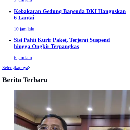
Kebakaran Gedung Bapenda DKI Hanguskan
6 Lantai
10 jam lalu
Sisi Pahit Kurir Paket, Terjerat Suspend
hingga Ongkir Terpangkas
6 jam lalu
Selengkapnya
Berita Terbaru