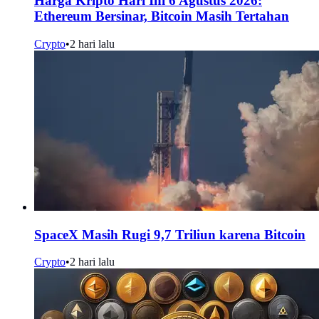
Harga Kripto Hari Ini 6 Agustus 2026:
Ethereum Bersinar, Bitcoin Masih Tertahan
Crypto
•
2 hari lalu
SpaceX Masih Rugi 9,7 Triliun karena Bitcoin
Crypto
•
2 hari lalu