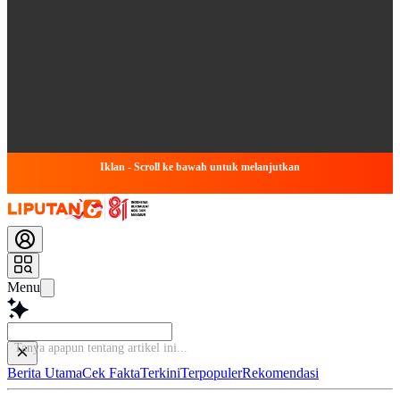
Iklan - Scroll ke bawah untuk melanjutkan
Menu
Tanya apapun
Berita Utama
Cek Fakta
Terkini
Terpopuler
Rekomendasi