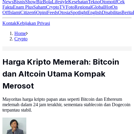
News
Bisnis
ShowBiz
Bola
Lifestyle
Kesehatan
Tekno
Otomotif
Cek
Fakta
Enam Plus
Saham
Crypto
TV
Foto
Regional
Global
Hot
On
Off
Islami
Citizen6
Opini
Feeds
Otosia
Spotlight
English
Disabilitas
Berita
Kontak
Kebijakan Privasi
Home
Crypto
Harga Kripto Memerah: Bitcoin
dan Altcoin Utama Kompak
Merosot
Mayoritas harga kripto papan atas seperti Bitcoin dan Ethereum
melemah dalam 24 jam terakhir, sementara stablecoin dan Dogecoin
terpantau stabil.