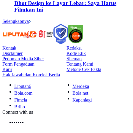
Dhot Design ke Layar Lebar: Saya Harus
Filmkan Ini
Selengkapnya
Kontak
Redaksi
Disclaimer
Kode Etik
Pedoman Media Siber
Sitemap
Form Pengaduan
Tentang Kami
Karir
Metode Cek Fakta
Hak Jawab dan Koreksi Berita
Liputan6
Merdeka
Bola.com
Bola.net
Fimela
Kapanlagi
Brilio
Connect with us