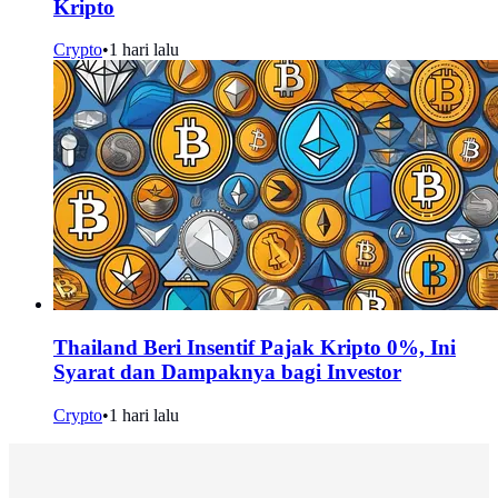
Kripto
Crypto
•
1 hari lalu
Thailand Beri Insentif Pajak Kripto 0%, Ini
Syarat dan Dampaknya bagi Investor
Crypto
•
1 hari lalu