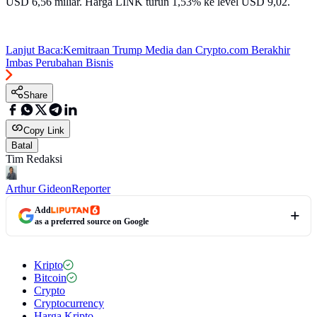
USD 6,56 miliar. Harga LINK turun 1,53% ke level USD 9,02.
Lanjut Baca:
Kemitraan Trump Media dan Crypto.com Berakhir
Imbas Perubahan Bisnis
Share
Copy Link
Batal
Tim Redaksi
Arthur Gideon
Reporter
Add
as a preferred source on Google
Kripto
Bitcoin
Crypto
Cryptocurrency
Harga Kripto