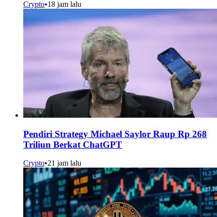
Crypto
•
18 jam lalu
Pendiri Strategy Michael Saylor Raup Rp 268
Triliun Berkat ChatGPT
Crypto
•
21 jam lalu