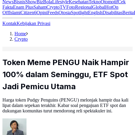
News
Bisnis
ShowBiz
Bola
Lifestyle
Kesehatan
Tekno
Otomotif
Cek
Fakta
Enam Plus
Saham
Crypto
TV
Foto
Regional
Global
Hot
On
Off
Islami
Citizen6
Opini
Feeds
Otosia
Spotlight
English
Disabilitas
Berita
Kontak
Kebijakan Privasi
Home
Crypto
Token Meme PENGU Naik Hampir
100% dalam Seminggu, ETF Spot
Jadi Pemicu Utama
Harga token Pudgy Penguins (PENGU) melonjak hampir dua kali
lipat dalam sepekan terakhir. Kabar soal pengajuan ETF spot dan
dukungan komunitas turut mendorong reli spektakuler ini.