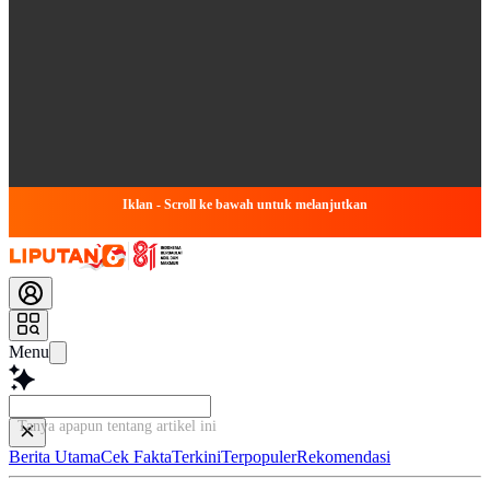
Iklan - Scroll ke bawah untuk melanjutkan
Menu
Tanya apapun tentang artikel ini...
Berita Utama
Cek Fakta
Terkini
Terpopuler
Rekomendasi