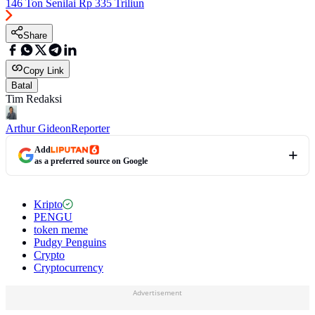
146 Ton Senilai Rp 335 Triliun
Share
Copy Link
Batal
Tim Redaksi
Arthur Gideon
Reporter
Add
as a preferred source on Google
Kripto
PENGU
token meme
Pudgy Penguins
Crypto
Cryptocurrency
Advertisement