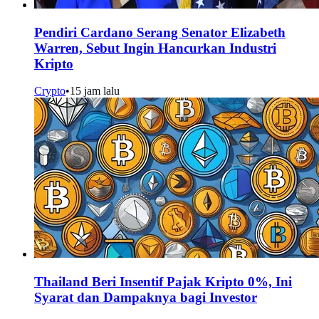
Pendiri Cardano Serang Senator Elizabeth
Warren, Sebut Ingin Hancurkan Industri
Kripto
Crypto
•
15 jam lalu
Thailand Beri Insentif Pajak Kripto 0%, Ini
Syarat dan Dampaknya bagi Investor