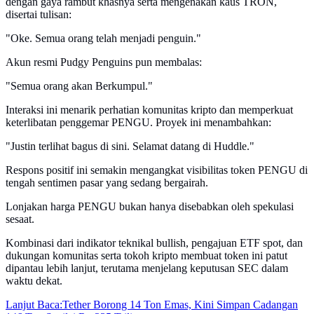
dengan gaya rambut khasnya serta mengenakan kaus TRON,
disertai tulisan:
"Oke. Semua orang telah menjadi penguin."
Akun resmi Pudgy Penguins pun membalas:
"Semua orang akan Berkumpul."
Interaksi ini menarik perhatian komunitas kripto dan memperkuat
keterlibatan penggemar PENGU. Proyek ini menambahkan:
"Justin terlihat bagus di sini. Selamat datang di Huddle."
Respons positif ini semakin mengangkat visibilitas token PENGU di
tengah sentimen pasar yang sedang bergairah.
Lonjakan harga PENGU bukan hanya disebabkan oleh spekulasi
sesaat.
Kombinasi dari indikator teknikal bullish, pengajuan ETF spot, dan
dukungan komunitas serta tokoh kripto membuat token ini patut
dipantau lebih lanjut, terutama menjelang keputusan SEC dalam
waktu dekat.
Lanjut Baca:
Tether Borong 14 Ton Emas, Kini Simpan Cadangan