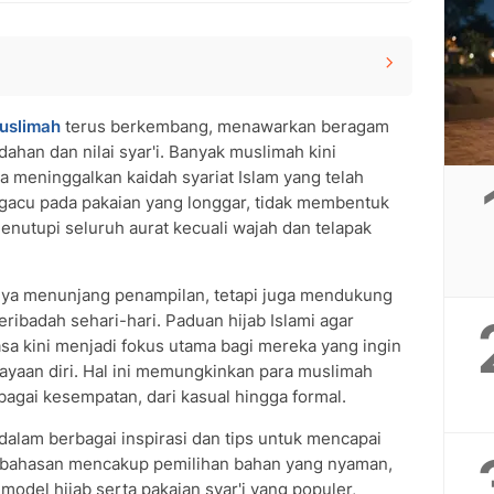
ab Syar'i
uslimah
terus berkembang, menawarkan beragam
an Syar'i yang Trendi
han dan nilai syar'i. Banyak muslimah kini
Populer
a meninggalkan kaidah syariat Islam yang telah
ngacu pada pakaian yang longgar, tidak membentuk
ni
menutupi seluruh aurat kecuali wajah dan telapak
nya menunjang penampilan, tetapi juga mendukung
ribadah sehari-hari. Paduan hijab Islami agar
asa kini menjadi fokus utama bagi mereka yang ingin
ayaan diri. Hal ini memungkinkan para muslimah
agai kesempatan, dari kasual hingga formal.
dalam berbagai inspirasi dan tips untuk mencapai
Pembahasan mencakup pemilihan bahan yang nyaman,
odel hijab serta pakaian syar'i yang populer,