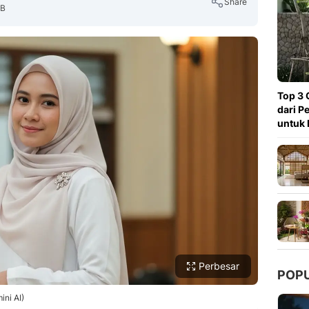
Share
IB
Copy Link
Top 3 
dari P
untuk 
Perbesar
POP
ini AI)