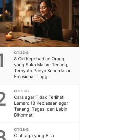
Feeds
Feeds Liputan6: Kumpul
Terbaru Harian
Otosia
Otosia
Spotlight
Berita Terkini, Kabar Te
1
CITIZEN6
Dan Dunia - Liputan6.
8 Ciri Kepribadian Orang
English
yang Suka Malam Tenang,
Exploring Knowledge, T
Ternyata Punya Kecerdasan
Emosional Tinggi
En.Liputan6.com
Disabilitas
2
Disabilitas Berita Terkini
CITIZEN6
Cara agar Tidak Terlihat
Harian, Berita Terbaru,
Lemah: 18 Kebiasaan agar
Berita
Tenang, Tegas, dan Lebih
Berita Hari Ini Politik,
Dihormati
Health
Kabar Berita Terbaru D
3
CITIZEN6
Diet, Herbal Terbaik
Olahraga yang Bisa