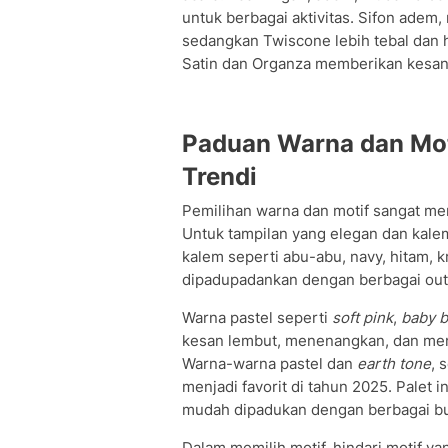
untuk berbagai aktivitas. Sifon adem
sedangkan Twiscone lebih tebal dan 
Satin dan Organza memberikan kesan
Paduan Warna dan Moti
Trendi
Pemilihan warna dan motif sangat me
Untuk tampilan yang elegan dan kale
kalem seperti abu-abu, navy, hitam, 
dipadupadankan dengan berbagai outf
Warna pastel seperti
soft pink
,
baby b
kesan lembut, menenangkan, dan memb
Warna-warna pastel dan
earth tone
, 
menjadi favorit di tahun 2025. Palet
mudah dipadukan dengan berbagai bus
Dalam memilih motif, hindari motif yan