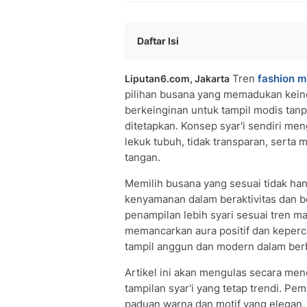
Daftar Isi
Prinsip Dasar dan Pemilihan Bahan Hij
Tren
fashion m
Liputan6.com, Jakarta
Paduan Warna dan Motif untuk Tampil
pilihan busana yang memadukan keinda
Model Hijab dan Pakaian Syar'i yang 
berkeinginan untuk tampil modis tanp
Tips Memadupadankan dan Aksesori
ditetapkan. Konsep syar'i sendiri me
Inspirasi Gaya Syar'i Sesuai Tren Terki
lekuk tubuh, tidak transparan, serta 
People Also Ask
tangan.
Memilih busana yang sesuai tidak ha
kenyamanan dalam beraktivitas dan be
penampilan lebih syari sesuai tren m
memancarkan aura positif dan keperc
tampil anggun dan modern dalam berb
Artikel ini akan mengulas secara men
tampilan syar'i yang tetap trendi. 
paduan warna dan motif yang elegan, m