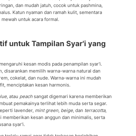
, ringan, dan mudah jatuh, cocok untuk pashmina,
halus. Katun nyaman dan ramah kulit, sementara
 mewah untuk acara formal.
f untuk Tampilan Syar'i yang
mengaruhi kesan modis pada penampilan syar'i.
m, disarankan memilih warna-warna natural dan
krem, cokelat, dan nude. Warna-warna ini mudah
it, menciptakan kesan harmonis.
lue
, atau
peach
sangat digemari karena memberikan
uat pemakainya terlihat lebih muda serta segar.
seperti lavender,
mint green
,
beige
, dan
terracotta
,
 ini memberikan kesan anggun dan minimalis, serta
ana syar'i.
g terlalu ramai agar tidak terkesan berlebihan.