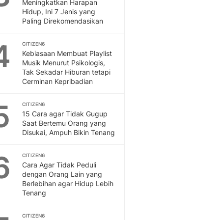
Sport
Meningkatkan Harapan
Hidup, Ini 7 Jenis yang
Berita Bola Terkini, Ja
Paling Direkomendasikan
Klasemen, Hasil Liga
4
CITIZEN6
Kebiasaan Membuat Playlist
Musik Menurut Psikologis,
Tak Sekadar Hiburan tetapi
Cerminan Kepribadian
5
CITIZEN6
15 Cara agar Tidak Gugup
Saat Bertemu Orang yang
Disukai, Ampuh Bikin Tenang
6
CITIZEN6
Cara Agar Tidak Peduli
dengan Orang Lain yang
Berlebihan agar Hidup Lebih
Tenang
CITIZEN6