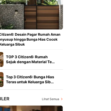
Berita Daerah Dan Peri
Terbaru
Global
Berita Internasional, Sa
Inspiratif, Unik, Dan M
Hot
Citizen6: Desain Pagar Rumah Aman
Hot Liputan6.com Menya
enyusup hingga Bunga Hias Cocok
Dan Terbaru
Keluarga Sibuk
On Off
On Off Liputan6: Sinop
TOP 3 Citizen6: Rumah
& Berita Bisnis Digital
Sejuk dengan Material Te…
Islami
Berita & Kajian Islami
Hikmah - Liputan6
Top 3 Citizen6: Bunga Hias
Citizen6
Teras untuk Keluarga Sib…
Berita Citizen6 - Medi
Liputan6.com
Opini
ULER
Lihat Semua
Opini Liputan6: Analis
Pandang Dan Perspekti