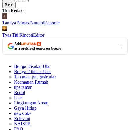
Batal
Tim Redaksi
Tantiya Nimas Nuraini
Reporter
Tyas Titi Kinapti
Editor
Add
as a preferred source on Google
Bunga Disukai Ular
Bunga Dibenci Ular
Tanaman pengusir ular
Keamanan Rumah
tips taman
Reptil
Ular
Lingkungan Aman
Gaya Hidup
news oke
Relevant
NAISPR
FAQ