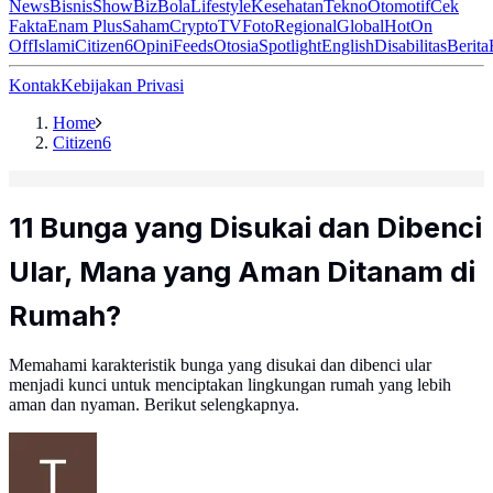
News
Bisnis
ShowBiz
Bola
Lifestyle
Kesehatan
Tekno
Otomotif
Cek
Fakta
Enam Plus
Saham
Crypto
TV
Foto
Regional
Global
Hot
On
Off
Islami
Citizen6
Opini
Feeds
Otosia
Spotlight
English
Disabilitas
Berita
Kontak
Kebijakan Privasi
Home
Citizen6
11 Bunga yang Disukai dan Dibenci
Ular, Mana yang Aman Ditanam di
Rumah?
Memahami karakteristik bunga yang disukai dan dibenci ular
menjadi kunci untuk menciptakan lingkungan rumah yang lebih
aman dan nyaman. Berikut selengkapnya.