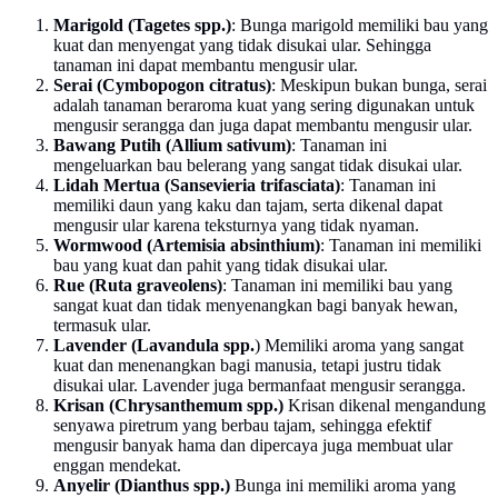
Marigold (Tagetes spp.)
: Bunga marigold memiliki bau yang
kuat dan menyengat yang tidak disukai ular. Sehingga
tanaman ini dapat membantu mengusir ular.
Serai (Cymbopogon citratus)
: Meskipun bukan bunga, serai
adalah tanaman beraroma kuat yang sering digunakan untuk
mengusir serangga dan juga dapat membantu mengusir ular.
Bawang Putih (Allium sativum)
: Tanaman ini
mengeluarkan bau belerang yang sangat tidak disukai ular.
Lidah Mertua (Sansevieria trifasciata)
: Tanaman ini
memiliki daun yang kaku dan tajam, serta dikenal dapat
mengusir ular karena teksturnya yang tidak nyaman.
Wormwood (Artemisia absinthium)
: Tanaman ini memiliki
bau yang kuat dan pahit yang tidak disukai ular.
Rue (Ruta graveolens)
: Tanaman ini memiliki bau yang
sangat kuat dan tidak menyenangkan bagi banyak hewan,
termasuk ular.
Lavender (Lavandula spp.
) Memiliki aroma yang sangat
kuat dan menenangkan bagi manusia, tetapi justru tidak
disukai ular. Lavender juga bermanfaat mengusir serangga.
Krisan (Chrysanthemum spp.)
Krisan dikenal mengandung
senyawa piretrum yang berbau tajam, sehingga efektif
mengusir banyak hama dan dipercaya juga membuat ular
enggan mendekat.
Anyelir (Dianthus spp.)
Bunga ini memiliki aroma yang