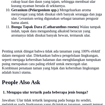
cukup kuat dan daun yang tajam, sehingga membuat ular
kurang nyaman berada di sekitarnya.
Geranium (Pelargonium spp.)
Mengeluarkan aroma
menyengat yang tidak disukai oleh banyak serangga dan juga
ular. Geranium sering digunakan sebagai tanaman pengusir
hama alami.
Bunga Tapak Dara (Catharanthus roseus)
Walau tampak
indah, tapak dara mengandung alkaloid beracun yang
aromanya tidak disukai banyak hewan, termasuk ular.
Penting untuk diingat bahwa tidak ada tanaman yang 100% efektif
dalam mengusir ular. Ditekankan bahwa pengelolaan lingkungan,
seperti menjaga kebersihan halaman dan menghilangkan tumpukan
puing merupakan cara paling efektif untuk mencegah ular.
Kombinasi penataan taman yang bijak dan kebersihan lingkungan
adalah kunci utama.
People Also Ask
1. Mengapa ular tertarik pada beberapa jenis bunga?
Jawaban: Ular tidak tertarik langsung pada bunga itu sendiri,
melainkan pada lingkungan yang diciptakan tanaman, seperti tempat