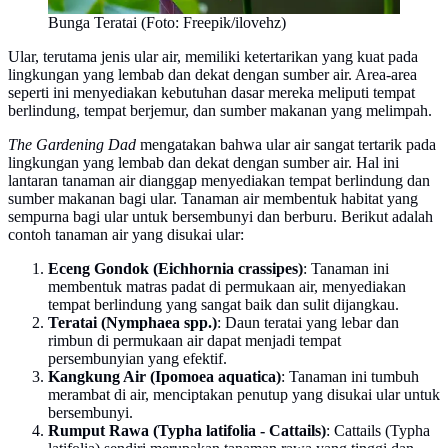
Bunga Teratai (Foto: Freepik/ilovehz)
Ular, terutama jenis ular air, memiliki ketertarikan yang kuat pada
lingkungan yang lembab dan dekat dengan sumber air. Area-area
seperti ini menyediakan kebutuhan dasar mereka meliputi tempat
berlindung, tempat berjemur, dan sumber makanan yang melimpah.
The Gardening Dad
mengatakan bahwa ular air sangat tertarik pada
lingkungan yang lembab dan dekat dengan sumber air. Hal ini
lantaran tanaman air dianggap menyediakan tempat berlindung dan
sumber makanan bagi ular. Tanaman air membentuk habitat yang
sempurna bagi ular untuk bersembunyi dan berburu. Berikut adalah
contoh tanaman air yang disukai ular:
Eceng Gondok (Eichhornia crassipes)
: Tanaman ini
membentuk matras padat di permukaan air, menyediakan
tempat berlindung yang sangat baik dan sulit dijangkau.
Teratai (Nymphaea spp.)
: Daun teratai yang lebar dan
rimbun di permukaan air dapat menjadi tempat
persembunyian yang efektif.
Kangkung Air (Ipomoea aquatica)
: Tanaman ini tumbuh
merambat di air, menciptakan penutup yang disukai ular untuk
bersembunyi.
Rumput Rawa (Typha latifolia - Cattails)
: Cattails (Typha