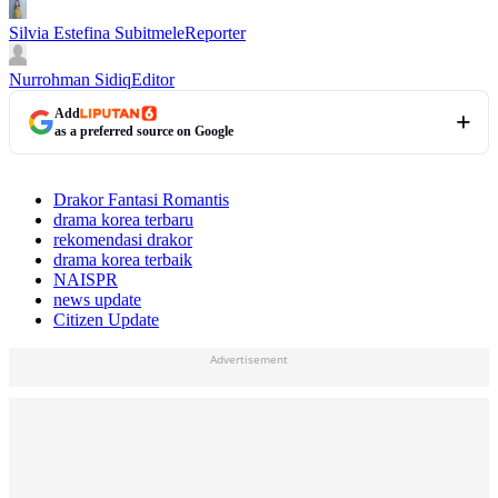
Silvia Estefina Subitmele
Reporter
Nurrohman Sidiq
Editor
Add
as a preferred source on Google
Drakor Fantasi Romantis
drama korea terbaru
rekomendasi drakor
drama korea terbaik
NAISPR
news update
Citizen Update
Advertisement