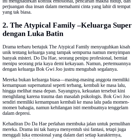
ini menghadirkan konflik emosional, pencarian makna hidup, dan
perjuangan dua insan dalam memahami cinta yang lahir di tempat
yang tak biasa.
2. The Atypical Family –Keluarga Super
dengan Luka Batin
Drama terbaru bertajuk The Atypical Family menyuguhkan kisah
unik tentang keluarga yang tampak sempurna namun menyimpan
banyak misteri. Do Da Hae, seorang penipu profesional, berniat
menipu seorang pria kaya demi kekayaan. Namun, pertemuannya
dengan keluarga Bok Gwi Joo justru mengubah segalanya.
Mereka bukan keluarga biasa—masing-masing anggota memiliki
kemampuan supernatural seperti terbang, kembali ke masa lalu,
hingga melihat masa depan. Sayangnya, kekuatan tersebut kini
menghilang karena trauma dan masalah psikologis. Bok Gwi Joo
sendiri memiliki kemampuan kembali ke masa lalu pada momen-
momen bahagia, namun kehilangan istri membuatnya tenggelam
dalam depresi.
Kehadiran Do Da Hae perlahan membuka jalan untuk pemulihan
mereka. Drama ini tak hanya menyentuh sisi fantasi, tetapi juga
menggali luka emosional yang dalam dari setiap karakternya,