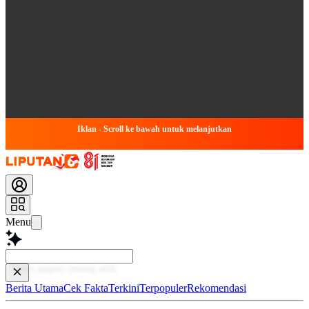
Iklan - Scroll ke bawah untuk melanjutkan
Menu
Baca
Berita Utama
Cek Fakta
Terkini
Terpopuler
Rekomendasi