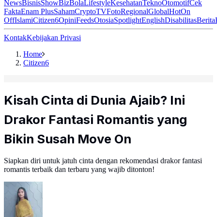
News
Bisnis
ShowBiz
Bola
Lifestyle
Kesehatan
Tekno
Otomotif
Cek
Fakta
Enam Plus
Saham
Crypto
TV
Foto
Regional
Global
Hot
On
Off
Islami
Citizen6
Opini
Feeds
Otosia
Spotlight
English
Disabilitas
Berita
Kontak
Kebijakan Privasi
Home
Citizen6
Kisah Cinta di Dunia Ajaib? Ini
Drakor Fantasi Romantis yang
Bikin Susah Move On
Siapkan diri untuk jatuh cinta dengan rekomendasi drakor fantasi
romantis terbaik dan terbaru yang wajib ditonton!