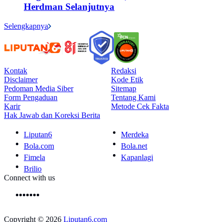
Herdman Selanjutnya
Selengkapnya
Kontak
Redaksi
Disclaimer
Kode Etik
Pedoman Media Siber
Sitemap
Form Pengaduan
Tentang Kami
Karir
Metode Cek Fakta
Hak Jawab dan Koreksi Berita
Liputan6
Merdeka
Bola.com
Bola.net
Fimela
Kapanlagi
Brilio
Connect with us
Copyright © 2026
Liputan6.com