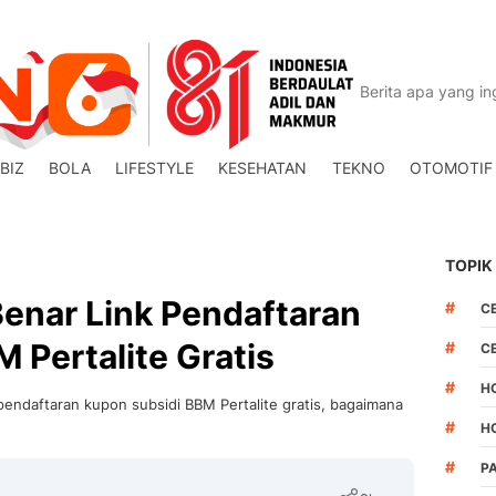
BIZ
BOLA
LIFESTYLE
KESEHATAN
TEKNO
OTOMOTIF
TOPIK
Benar Link Pendaftaran
#
C
 Pertalite Gratis
#
C
#
H
pendaftaran kupon subsidi BBM Pertalite gratis, bagaimana
#
H
#
P