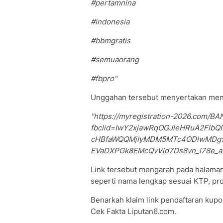
#pertamnina
#indonesia
#bbmgratis
#semuaorang
#fbpro"
Unggahan tersebut menyertakan menu da
"https://myregistration-2026.com
fbclid=IwY2xjawRqOGJleHRuA2Flb
cHBfaWQQMjIyMDM5MTc4ODIwMDg5
EVaDXPGk8EMcQvVld7Ds8vn_l78e_
Link tersebut mengarah pada halaman
seperti nama lengkap sesuai KTP, pro
Benarkah klaim link pendaftaran kupo
Cek Fakta Liputan6.com.