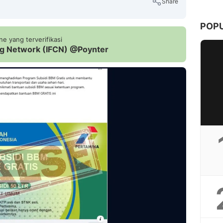
Share
POP
e yang terverifikasi
ing Network (IFCN) @Poynter
Copy Link