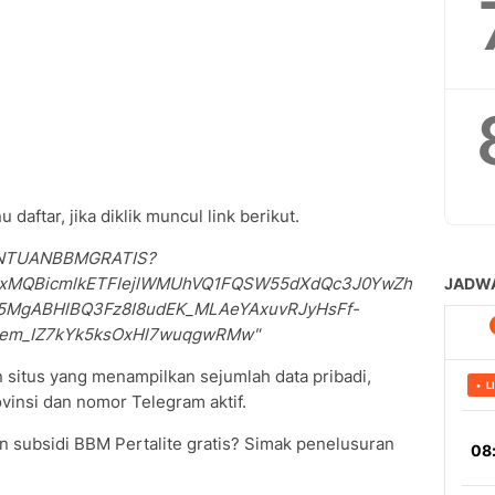
ftar, jika diklik muncul link berikut.
/BANTUANBBMGRATIS?
QIxMQBicmlkETFIejlWMUhVQ1FQSW55dXdQc3J0YwZh
MgABHlBQ3Fz8I8udEK_MLAeYAxuvRJyHsFf-
aem_IZ7kYk5ksOxHl7wuqgwRMw"
 situs yang menampilkan sejumlah data pribadi,
vinsi dan nomor Telegram aktif.
n subsidi BBM Pertalite gratis? Simak penelusuran