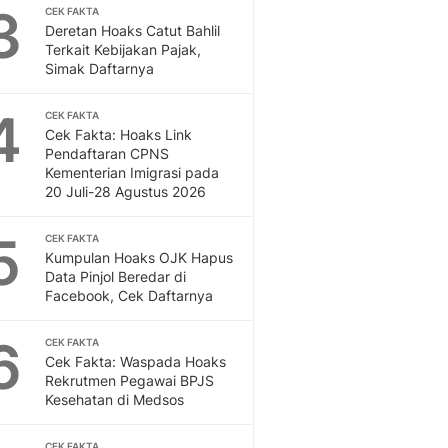
3
CEK FAKTA
Otosia
Deretan Hoaks Catut Bahlil
Otosia
Terkait Kebijakan Pajak,
Spotlight
Simak Daftarnya
Berita Terkini, Kabar Te
Dan Dunia - Liputan6.
4
CEK FAKTA
English
Cek Fakta: Hoaks Link
Exploring Knowledge, T
Pendaftaran CPNS
Kementerian Imigrasi pada
En.Liputan6.com
20 Juli-28 Agustus 2026
Disabilitas
Disabilitas Berita Terkini
5
CEK FAKTA
Harian, Berita Terbaru,
Kumpulan Hoaks OJK Hapus
Berita
Data Pinjol Beredar di
Berita Hari Ini Politik,
Facebook, Cek Daftarnya
Health
Kabar Berita Terbaru D
6
CEK FAKTA
Diet, Herbal Terbaik
Cek Fakta: Waspada Hoaks
Rekrutmen Pegawai BPJS
Sport
Kesehatan di Medsos
Berita Bola Terkini, Ja
Klasemen, Hasil Liga
CEK FAKTA