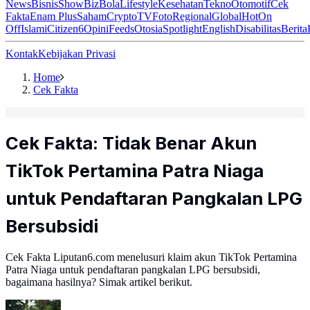
News
Bisnis
ShowBiz
Bola
Lifestyle
Kesehatan
Tekno
Otomotif
Cek
Fakta
Enam Plus
Saham
Crypto
TV
Foto
Regional
Global
Hot
On
Off
Islami
Citizen6
Opini
Feeds
Otosia
Spotlight
English
Disabilitas
Berita
Kontak
Kebijakan Privasi
Home
Cek Fakta
Cek Fakta: Tidak Benar Akun
TikTok Pertamina Patra Niaga
untuk Pendaftaran Pangkalan LPG
Bersubsidi
Cek Fakta Liputan6.com menelusuri klaim akun TikTok Pertamina
Patra Niaga untuk pendaftaran pangkalan LPG bersubsidi,
bagaimana hasilnya? Simak artikel berikut.