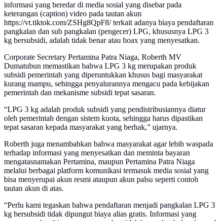
informasi yang beredar di media sosial yang disebar pada
keterangan (caption) video pada tautan akun
https://vt.tiktok.com/ZSHg8QpF8/ terkait adanya biaya pendaftaran
pangkalan dan sub pangkalan (pengecer) LPG, khususnya LPG 3
kg bersubsidi, adalah tidak benar atau hoax yang menyesatkan.
Corporate Secretary Pertamina Patra Niaga, Roberth MV
Dumatubun memastikan bahwa LPG 3 kg merupakan produk
subsidi pemerintah yang diperuntukkan khusus bagi masyarakat
kurang mampu, sehingga penyalurannya mengacu pada kebijakan
pemerintah dan mekanisme subsidi tepat sasaran.
“LPG 3 kg adalah produk subsidi yang pendistribusiannya diatur
oleh pemerintah dengan sistem kuota, sehingga harus dipastikan
tepat sasaran kepada masyarakat yang berhak,” ujarnya.
Roberth juga menambahkan bahwa masyarakat agar lebih waspada
terhadap informasi yang menyesatkan dan meminta bayaran
mengatasnamakan Pertamina, maupun Pertamina Patra Niaga
melalui berbagai platform komunikasi termasuk media sosial yang
bisa menyerupai akun resmi ataupun akun palsu seperti contoh
tautan akun di atas.
“Perlu kami tegaskan bahwa pendaftaran menjadi pangkalan LPG 3
kg bersubsidi tidak dipungut biaya alias gratis. Informasi yang