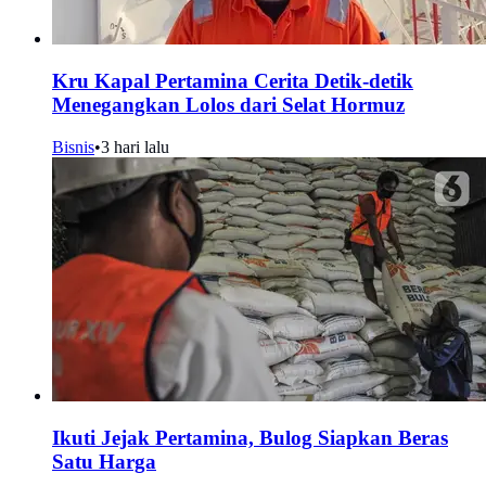
Kru Kapal Pertamina Cerita Detik-detik
Menegangkan Lolos dari Selat Hormuz
Bisnis
•
3 hari lalu
Ikuti Jejak Pertamina, Bulog Siapkan Beras
Satu Harga