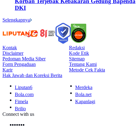
Korban Terjebak Kebakaran Gedung Bapenda
DKI
Selengkapnya
Kontak
Redaksi
Disclaimer
Kode Etik
Pedoman Media Siber
Sitemap
Form Pengaduan
Tentang Kami
Karir
Metode Cek Fakta
Hak Jawab dan Koreksi Berita
Liputan6
Merdeka
Bola.com
Bola.net
Fimela
Kapanlagi
Brilio
Connect with us