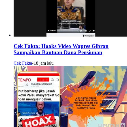
Cek Fakta: Hoaks Video Wapres Gibran
Sampaikan Bantuan Dana Pensiunan
Cek Fakta
•
18 jam lalu