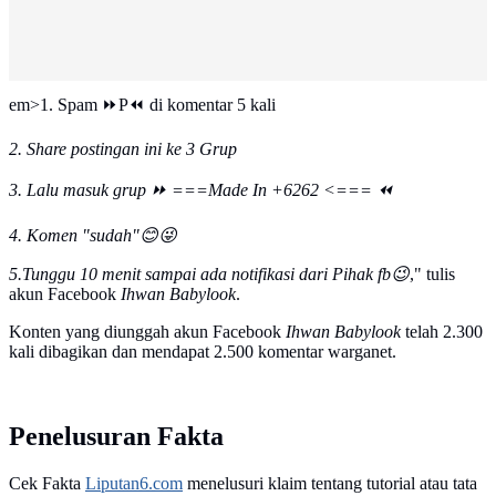
em>1. Spam ⏩P⏪ di komentar 5 kali
2. Share postingan ini ke 3 Grup
3. Lalu masuk grup ⏩ ===Made In +6262 <=== ⏪
4. Komen "sudah"😊😜
5.Tunggu 10 menit sampai ada notifikasi dari Pihak fb😉
," tulis
akun Facebook
Ihwan Babylook
.
Konten yang diunggah akun Facebook
Ihwan Babylook
telah 2.300
kali dibagikan dan mendapat 2.500 komentar warganet.
Penelusuran Fakta
Cek Fakta
Liputan6.com
menelusuri klaim tentang tutorial atau tata