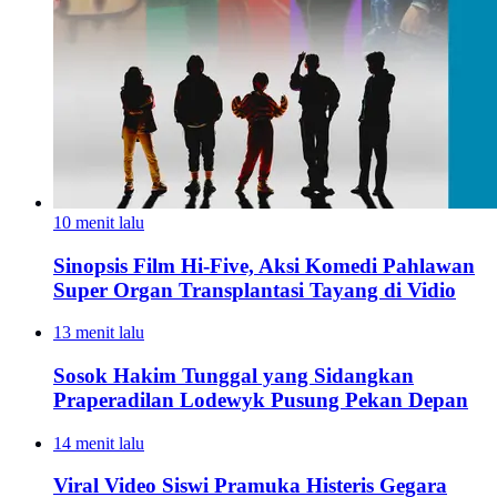
10 menit lalu
Sinopsis Film Hi-Five, Aksi Komedi Pahlawan
Super Organ Transplantasi Tayang di Vidio
13 menit lalu
Sosok Hakim Tunggal yang Sidangkan
Praperadilan Lodewyk Pusung Pekan Depan
14 menit lalu
Viral Video Siswi Pramuka Histeris Gegara