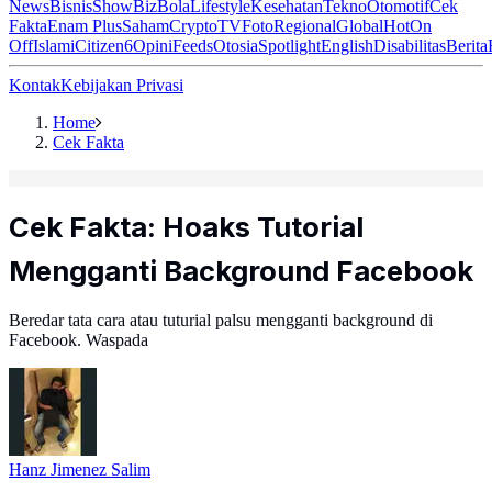
News
Bisnis
ShowBiz
Bola
Lifestyle
Kesehatan
Tekno
Otomotif
Cek
Fakta
Enam Plus
Saham
Crypto
TV
Foto
Regional
Global
Hot
On
Off
Islami
Citizen6
Opini
Feeds
Otosia
Spotlight
English
Disabilitas
Berita
Kontak
Kebijakan Privasi
Home
Cek Fakta
Cek Fakta: Hoaks Tutorial
Mengganti Background Facebook
Beredar tata cara atau tuturial palsu mengganti background di
Facebook. Waspada
Hanz Jimenez Salim