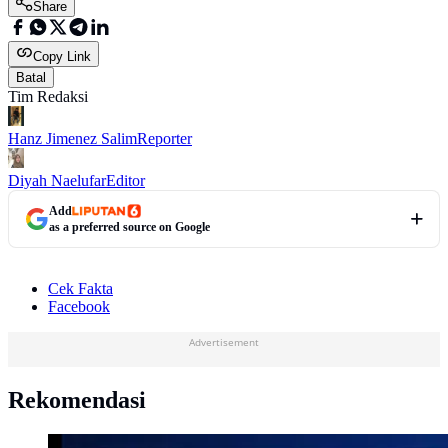
Share
Copy Link
Batal
Tim Redaksi
Hanz Jimenez Salim
Reporter
Diyah Naelufar
Editor
Add
as a preferred source on Google
Cek Fakta
Facebook
Advertisement
Rekomendasi