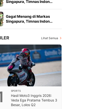
Singapura, Timnas Indon…
Feeds
Feeds Liputan6: Kumpul
Terbaru Harian
Gagal Menang di Markas
Otosia
Singapura, Timnas Indon…
Otosia
Spotlight
Berita Terkini, Kabar Te
ULER
Lihat Semua
Dan Dunia - Liputan6.
English
Exploring Knowledge, T
En.Liputan6.com
Disabilitas
Disabilitas Berita Terkini
Harian, Berita Terbaru,
Berita
Berita Hari Ini Politik,
1
SPORTS
Health
Hasil Moto3 Inggris 2026:
Kabar Berita Terbaru D
Veda Ega Pratama Tembus 3
Diet, Herbal Terbaik
Besar, Lolos Q2