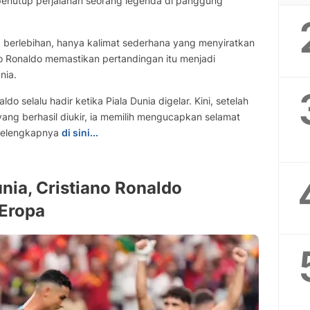
penutup perjalanan seorang legenda di panggung
g berlebihan, hanya kalimat sederhana yang menyiratkan
no Ronaldo memastikan pertandingan itu menjadi
nia.
o selalu hadir ketika Piala Dunia digelar. Kini, setelah
ang berhasil diukir, ia memilih mengucapkan selamat
 selengkapnya
di sini...
unia, Cristiano Ronaldo
 Eropa