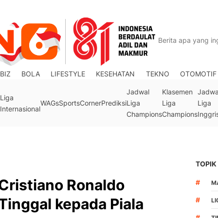
BIZ
BOLA
LIFESTYLE
KESEHATAN
TEKNO
OTOMOTIF
Jadwal
Klasemen
Jadwa
Liga
WAGs
Sports
Corner
Prediksi
Liga
Liga
Liga
Internasional
Champions
Champions
Inggri
TOPIK
 Cristiano Ronaldo
#
M
inggal kepada Piala
#
LI
#
T