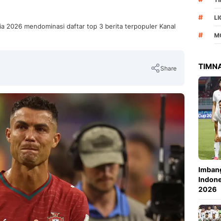
#
L
nia 2026 mendominasi daftar top 3 berita terpopuler Kanal
#
M
TIMNA
Share
Copy Link
Imbang
Indone
2026