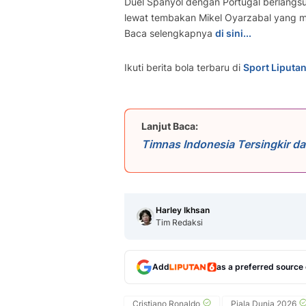
Duel Spanyol dengan Portugal berlangs
lewat tembakan Mikel Oyarzabal yang m
Baca selengkapnya
di sini...
Ikuti berita bola terbaru di
Sport Liputa
Lanjut Baca:
Timnas Indonesia Tersingkir da
Kreativitas Lini Tengah Disorot
Harley Ikhsan
Tim Redaksi
Add
as a preferred source
Cristiano Ronaldo
Piala Dunia 2026