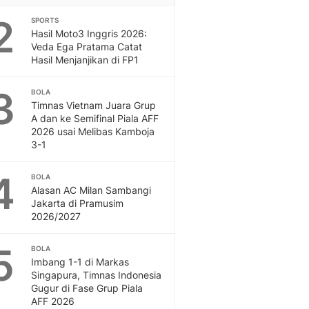
Sport
2
Berita Bola Terkini, Ja
SPORTS
Hasil Moto3 Inggris 2026:
Klasemen, Hasil Liga
Veda Ega Pratama Catat
Hasil Menjanjikan di FP1
3
BOLA
Timnas Vietnam Juara Grup
A dan ke Semifinal Piala AFF
2026 usai Melibas Kamboja
3-1
4
BOLA
Alasan AC Milan Sambangi
Jakarta di Pramusim
2026/2027
5
BOLA
Imbang 1-1 di Markas
Singapura, Timnas Indonesia
Gugur di Fase Grup Piala
AFF 2026