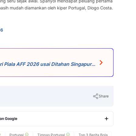
ung seru sejak awal. Spanyol mendapat peluang pertama
asih mudah diamankan oleh kiper Portugal, Diogo Costa.
n6
ri Piala AFF 2026 usai Ditahan Singapura,
Share
 on Google
Copy Link
Portugal
Timnas Portugal
Top 3 Berita Bola