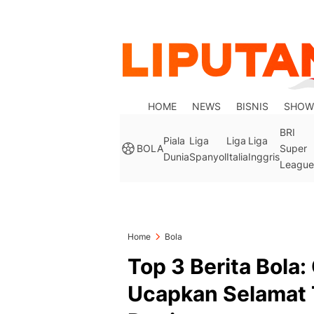
HOME
NEWS
BISNIS
SHOW
BRI
Piala
Liga
Liga
Liga
BOLA
Super
Dunia
Spanyol
Italia
Inggris
League
Home
Bola
Top 3 Berita Bola:
Ucapkan Selamat T