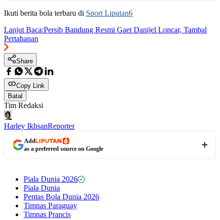
Ikuti berita bola terbaru di
Sport Liputan6
Lanjut Baca:
Persib Bandung Resmi Gaet Danijel Loncar, Tambal
Pertahanan
Share
Copy Link
Batal
Tim Redaksi
Harley Ikhsan
Reporter
Add
as a preferred source on Google
Piala Dunia 2026
Piala Dunia
Pentas Bola Dunia 2026
Timnas Paraguay
Timnas Prancis