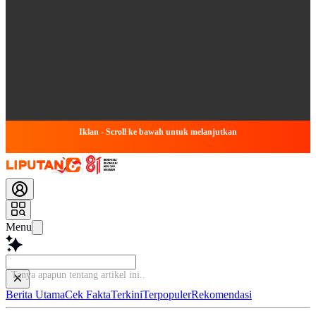
Iklan - Scroll ke bawah untuk melanjutkan
Menu
Tanya apapun tentang ar
Berita Utama
Cek Fakta
Terkini
Terpopuler
Rekomendasi