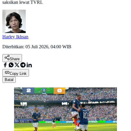
saksikan lewat TVRI.
Harley Ikhsan
Diterbitkan:
05 Juli 2026, 04:00 WIB
Share
Copy Link
Batal