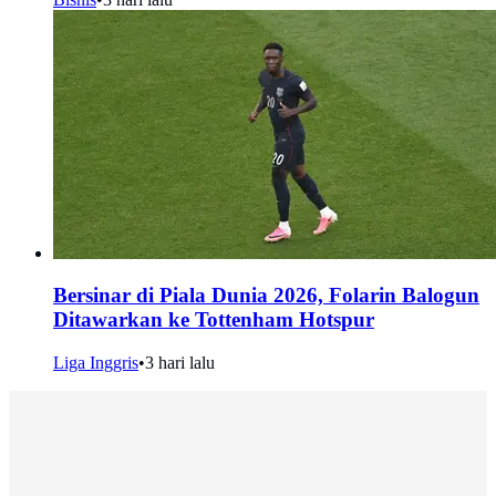
Bersinar di Piala Dunia 2026, Folarin Balogun
Ditawarkan ke Tottenham Hotspur
Liga Inggris
•
3 hari lalu