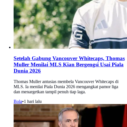
Setelah Gabung Vancouver Whitecaps, Thomas
Muller Menilai MLS Kian Bergengsi Usai Piala
Dunia 2026
Thomas Muller antusias membela Vancouver Whitecaps di
MLS. Ia menilai Piala Dunia 2026 mengangkat pamor liga
dan menargetkan tampil penuh tiap laga.
Bola
•
1 hari lalu