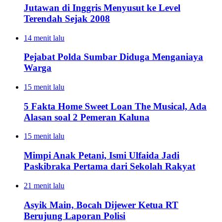
Jutawan di Inggris Menyusut ke Level
Terendah Sejak 2008
14 menit lalu
Pejabat Polda Sumbar Diduga Menganiaya
Warga
15 menit lalu
5 Fakta Home Sweet Loan The Musical, Ada
Alasan soal 2 Pemeran Kaluna
15 menit lalu
Mimpi Anak Petani, Ismi Ulfaida Jadi
Paskibraka Pertama dari Sekolah Rakyat
21 menit lalu
Asyik Main, Bocah Dijewer Ketua RT
Berujung Laporan Polisi