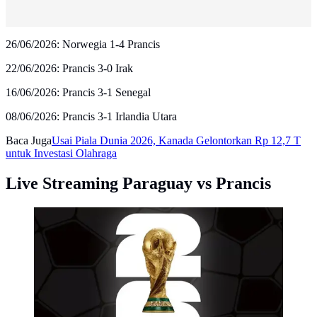
26/06/2026: Norwegia 1-4 Prancis
22/06/2026: Prancis 3-0 Irak
16/06/2026: Prancis 3-1 Senegal
08/06/2026: Prancis 3-1 Irlandia Utara
Baca Juga
Usai Piala Dunia 2026, Kanada Gelontorkan Rp 12,7 T
untuk Investasi Olahraga
Live Streaming Paraguay vs Prancis