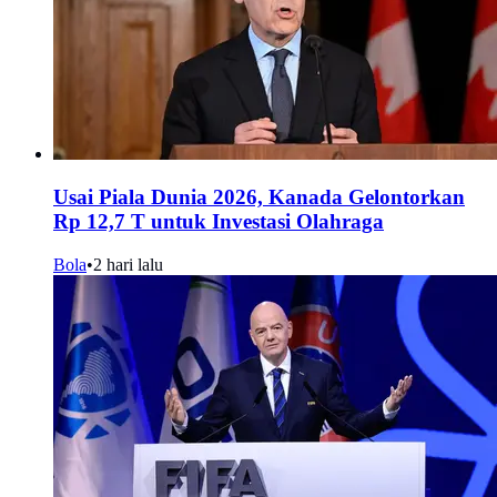
Usai Piala Dunia 2026, Kanada Gelontorkan
Rp 12,7 T untuk Investasi Olahraga
Bola
•
2 hari lalu