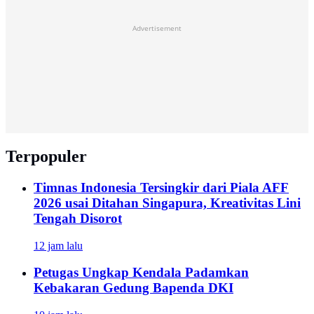
Advertisement
Terpopuler
Timnas Indonesia Tersingkir dari Piala AFF
2026 usai Ditahan Singapura, Kreativitas Lini
Tengah Disorot
12 jam lalu
Petugas Ungkap Kendala Padamkan
Kebakaran Gedung Bapenda DKI