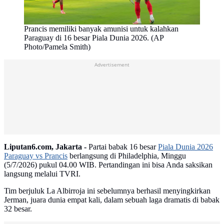
Prancis memiliki banyak amunisi untuk kalahkan
Paraguay di 16 besar Piala Dunia 2026. (AP
Photo/Pamela Smith)
Advertisement
Liputan6.com, Jakarta -
Partai babak 16 besar
Piala Dunia 2026
Paraguay vs Prancis
berlangsung di Philadelphia, Minggu
(5/7/2026) pukul 04.00 WIB. Pertandingan ini bisa Anda saksikan
langsung melalui TVRI.
Tim berjuluk La Albirroja ini sebelumnya berhasil menyingkirkan
Jerman, juara dunia empat kali, dalam sebuah laga dramatis di babak
32 besar.