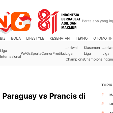
BIZ
BOLA
LIFESTYLE
KESEHATAN
TEKNO
OTOMOTIF
Jadwal
Klasemen
Jadwa
Liga
WAGs
Sports
Corner
Prediksi
Liga
Liga
Liga
Internasional
Champions
Champions
Inggri
TOPIK
Paraguay vs Prancis di
#
M
#
LI
#
T