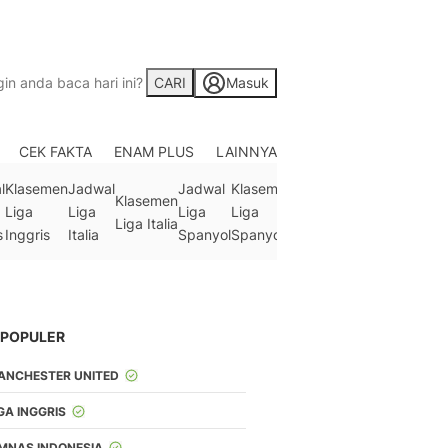
CARI
Masuk
CEK FAKTA
ENAM PLUS
LAINNYA
Saham
l
Klasemen
Jadwal
Jadwal
Klasemen
Jadwal
Klasemen
Jadwa
Berita Saham, Investas
Klasemen
Liga
Liga
Liga
Liga
Liga
Liga
Liga
Indonesia
Liga Italia
s
Inggris
Italia
Spanyol
Spanyol
Prancis
Prancis
Jerma
Crypto
Berita Crypto Hari Ini
TV
Kumpulan Video Berita
Liputan Berita Terkini
 POPULER
Foto
ANCHESTER UNITED
Galeri Photo Menarik B
Di Liputan6.com
GA INGGRIS
Regional
IMNAS INDONESIA