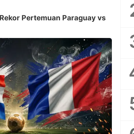
 Rekor Pertemuan Paraguay vs