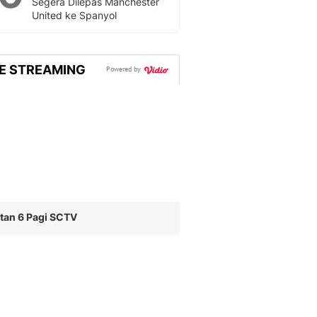
Segera Dilepas Manchester
United ke Spanyol
VE STREAMING
Powered by
tan 6 Pagi SCTV