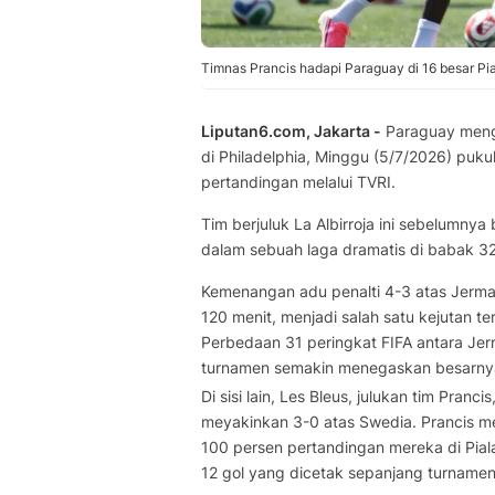
Timnas Prancis hadapi Paraguay di 16 besar P
Liputan6.com, Jakarta -
Paraguay meng
di Philadelphia, Minggu (5/7/2026) puk
pertandingan melalui TVRI.
Tim berjuluk La Albirroja ini sebelumnya
dalam sebuah laga dramatis di babak 32
Kemenangan adu penalti 4-3 atas Jerman
120 menit, menjadi salah satu kejutan t
Perbedaan 31 peringkat FIFA antara Jer
turnamen semakin menegaskan besarnya
Di sisi lain, Les Bleus, julukan tim Pra
meyakinkan 3-0 atas Swedia. Prancis me
100 persen pertandingan mereka di Pial
12 gol yang dicetak sepanjang turnamen