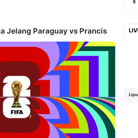
a Jelang Paraguay vs Prancis
LI
Lipu