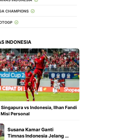
Berita Daerah Dan Peri
Terbaru
IGA CHAMPIONS
Global
Berita Internasional, Sa
OTOGP
Inspiratif, Unik, Dan M
Hot
S INDONESIA
Hot Liputan6.com Menya
Dan Terbaru
On Off
On Off Liputan6: Sinop
& Berita Bisnis Digital
Islami
Berita & Kajian Islami
Hikmah - Liputan6
Citizen6
 Singapura vs Indonesia, Ilhan Fandi
Berita Citizen6 - Medi
Misi Personal
Liputan6.com
Opini
Susana Kamar Ganti
Opini Liputan6: Analis
Timnas Indonesia Jelang …
Pandang Dan Perspekti