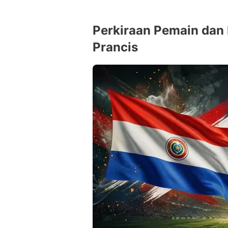
Perkiraan Pemain dan
Prancis