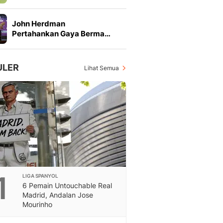
Feeds
Feeds Liputan6: Kumpul
John Herdman
Terbaru Harian
Pertahankan Gaya Berma…
Otosia
Otosia
Spotlight
ULER
Lihat Semua
Berita Terkini, Kabar Te
Dan Dunia - Liputan6.
English
Exploring Knowledge, T
En.Liputan6.com
Disabilitas
Disabilitas Berita Terkini
Harian, Berita Terbaru,
Berita
1
LIGA SPANYOL
Berita Hari Ini Politik,
6 Pemain Untouchable Real
Health
Madrid, Andalan Jose
Kabar Berita Terbaru D
Mourinho
Diet, Herbal Terbaik