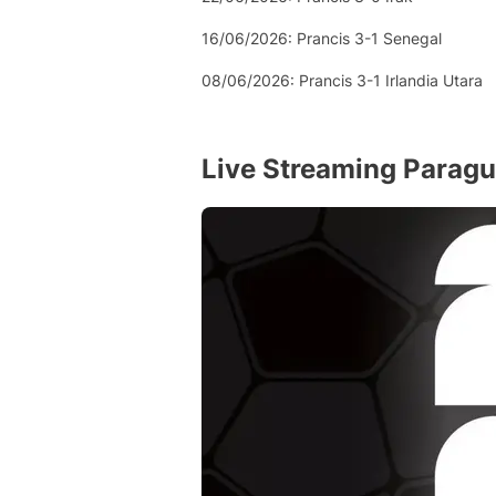
16/06/2026: Prancis 3-1 Senegal
08/06/2026: Prancis 3-1 Irlandia Utara
Live Streaming Paragu