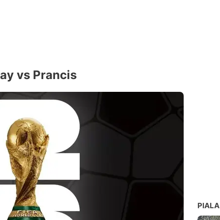
ay vs Prancis
PIALA