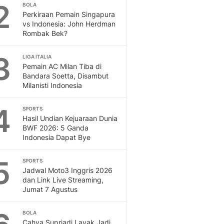
Sport
2
BOLA
Berita Bola Terkini, Ja
Perkiraan Pemain Singapura
vs Indonesia: John Herdman
Klasemen, Hasil Liga
Rombak Bek?
3
LIGA ITALIA
Pemain AC Milan Tiba di
Bandara Soetta, Disambut
Milanisti Indonesia
4
SPORTS
Hasil Undian Kejuaraan Dunia
BWF 2026: 5 Ganda
Indonesia Dapat Bye
5
SPORTS
Jadwal Moto3 Inggris 2026
dan Link Live Streaming,
Jumat 7 Agustus
BOLA
Cahya Supriadi Layak Jadi