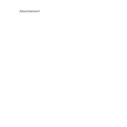
Advertisement