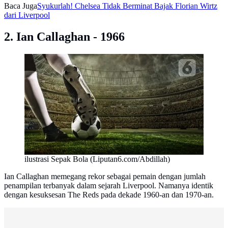
Baca Juga
Syukurlah! Chelsea Tidak Berminat Bajak Florian Wirtz
dari Liverpool
2. Ian Callaghan - 1966
ilustrasi Sepak Bola (Liputan6.com/Abdillah)
Ian Callaghan memegang rekor sebagai pemain dengan jumlah
penampilan terbanyak dalam sejarah Liverpool. Namanya identik
dengan kesuksesan The Reds pada dekade 1960-an dan 1970-an.