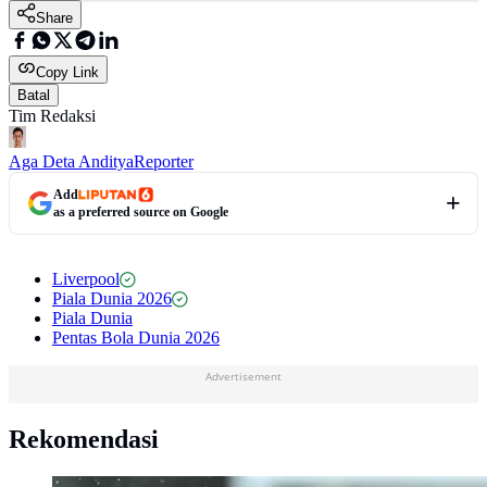
Share
Copy Link
Batal
Tim Redaksi
Aga Deta Anditya
Reporter
Add
as a preferred source on Google
Liverpool
Piala Dunia 2026
Piala Dunia
Pentas Bola Dunia 2026
Advertisement
Rekomendasi