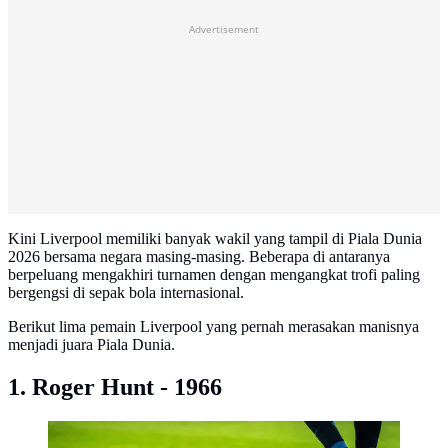
Advertisement
Kini Liverpool memiliki banyak wakil yang tampil di Piala Dunia
2026 bersama negara masing-masing. Beberapa di antaranya
berpeluang mengakhiri turnamen dengan mengangkat trofi paling
bergengsi di sepak bola internasional.
Berikut lima pemain Liverpool yang pernah merasakan manisnya
menjadi juara Piala Dunia.
1. Roger Hunt - 1966
Ilustrasi Sepak Bola. (Photo by Emilio Garcia on