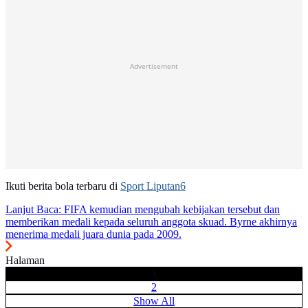
Advertisement
Ikuti berita bola terbaru di
Sport Liputan6
Lanjut Baca:
FIFA kemudian mengubah kebijakan tersebut dan
memberikan medali kepada seluruh anggota skuad. Byrne akhirnya
menerima medali juara dunia pada 2009.
Halaman
1
2
Show All