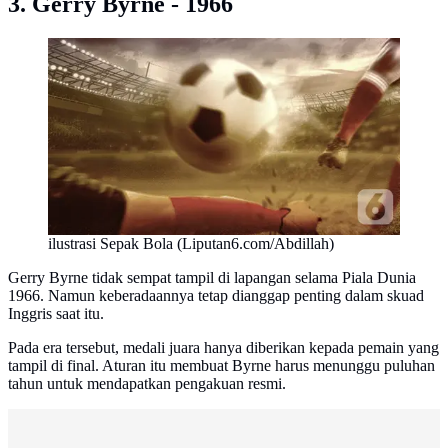
3. Gerry Byrne - 1966
ilustrasi Sepak Bola (Liputan6.com/Abdillah)
Gerry Byrne tidak sempat tampil di lapangan selama Piala Dunia
1966. Namun keberadaannya tetap dianggap penting dalam skuad
Inggris saat itu.
Pada era tersebut, medali juara hanya diberikan kepada pemain yang
tampil di final. Aturan itu membuat Byrne harus menunggu puluhan
tahun untuk mendapatkan pengakuan resmi.