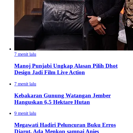
7 menit lalu
Manoj Punjabi Ungkap Alasan Pilih Dhot
Design Jadi Film Live Action
7 menit lalu
Kebakaran Gunung Watangan Jember
Hanguskan 6,5 Hektare Hutan
9 menit lalu
Megawati Hadiri Peluncuran Buku Erros
Djarot, Ada Menkop sampai Anies