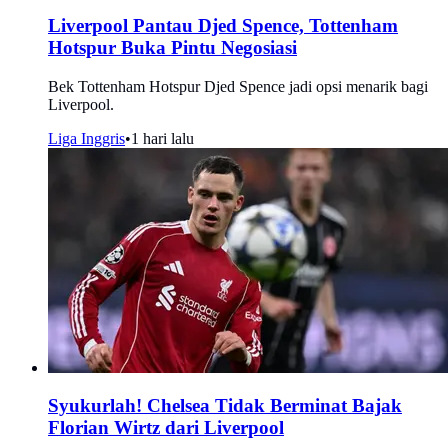
Liverpool Pantau Djed Spence, Tottenham
Hotspur Buka Pintu Negosiasi
Bek Tottenham Hotspur Djed Spence jadi opsi menarik bagi
Liverpool.
Liga Inggris
•
1 hari lalu
Syukurlah! Chelsea Tidak Berminat Bajak
Florian Wirtz dari Liverpool