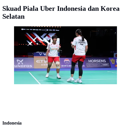
Skuad Piala Uber Indonesia dan Korea
Selatan
Ganda putri Indonesia Febriana Dwipuji
Kusuma/Meilysa Trias Puspitasari.mengalahkan
pasangan Kanada Jackie Dent/Crystal Lai pada partai
keddua Grup C Piala Uber 2026 di Forum Horsens,
Denmark, Sabtu (25/4) malam. Skor sementara imbang
1-1. (foto: PBSI)
Indonesia