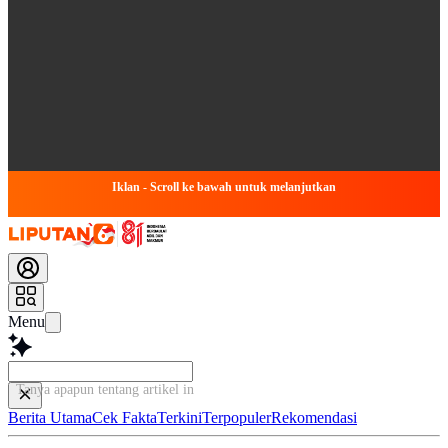
Iklan - Scroll ke bawah untuk melanjutkan
Menu
Tanya apapun tentang artikel ini...
Berita Utama
Cek Fakta
Terkini
Terpopuler
Rekomendasi