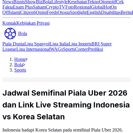
News
Bisnis
ShowBiz
Bola
Lifestyle
Kesehatan
Tekno
Otomotif
Cek
Fakta
Enam Plus
Saham
Crypto
TV
Foto
Regional
Global
Hot
On
Off
Islami
Citizen6
Opini
Feeds
Otosia
Spotlight
English
Disabilitas
Berita
Kontak
Kebijakan Privasi
Bola
Piala Dunia
Liga Spanyol
Liga Italia
Liga Inggris
BRI Super
League
Liga Internasional
WAGs
Sports
Corner
Prediksi
Home
Bola
Sports
Jadwal Semifinal Piala Uber 2026
dan Link Live Streaming Indonesia
vs Korea Selatan
Indonesia hadapi Korea Selatan pada semifinal Piala Uber 2026.