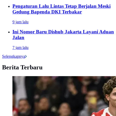
Pengaturan Lalu Lintas Tetap Berjalan Meski
Gedung Bapenda DKI Terbakar
9 jam lalu
Ini Nomor Baru Dishub Jakarta Layani Aduan
Jalan
7 jam lalu
Selengkapnya
Berita Terbaru