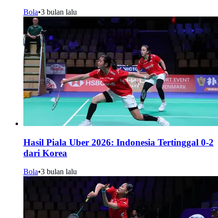
Bola
•
3 bulan lalu
Hasil Piala Uber 2026: Indonesia Tertinggal 0-2
dari Korea
Bola
•
3 bulan lalu