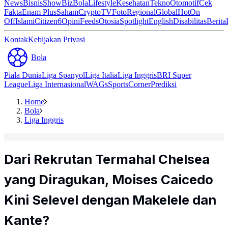
News
Bisnis
ShowBiz
Bola
Lifestyle
Kesehatan
Tekno
Otomotif
Cek
Fakta
Enam Plus
Saham
Crypto
TV
Foto
Regional
Global
Hot
On
Off
Islami
Citizen6
Opini
Feeds
Otosia
Spotlight
English
Disabilitas
Berita
Kontak
Kebijakan Privasi
Bola
Piala Dunia
Liga Spanyol
Liga Italia
Liga Inggris
BRI Super
League
Liga Internasional
WAGs
Sports
Corner
Prediksi
Home
Bola
Liga Inggris
Dari Rekrutan Termahal Chelsea
yang Diragukan, Moises Caicedo
Kini Selevel dengan Makelele dan
Kante?