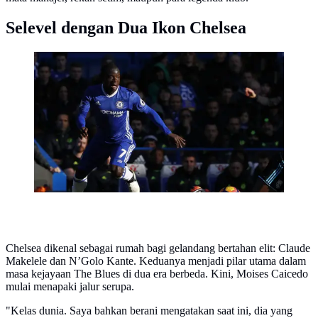
Selevel dengan Dua Ikon Chelsea
Manajer Arsenal, Arsene Wenger, ternyata sudah lama
menganggumi sosok gelandang Chelsea, N'Golo
Kante. (AFP/Adrian Dennis)
Chelsea dikenal sebagai rumah bagi gelandang bertahan elit: Claude
Makelele dan N’Golo Kante. Keduanya menjadi pilar utama dalam
masa kejayaan The Blues di dua era berbeda. Kini, Moises Caicedo
mulai menapaki jalur serupa.
"Kelas dunia. Saya bahkan berani mengatakan saat ini, dia yang