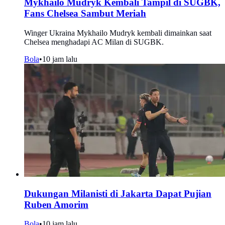
Mykhailo Mudryk Kembali Tampil di SUGBK,
Fans Chelsea Sambut Meriah
Winger Ukraina Mykhailo Mudryk kembali dimainkan saat
Chelsea menghadapi AC Milan di SUGBK.
Bola
•
10 jam lalu
Dukungan Milanisti di Jakarta Dapat Pujian
Ruben Amorim
Bola
•
10 jam lalu