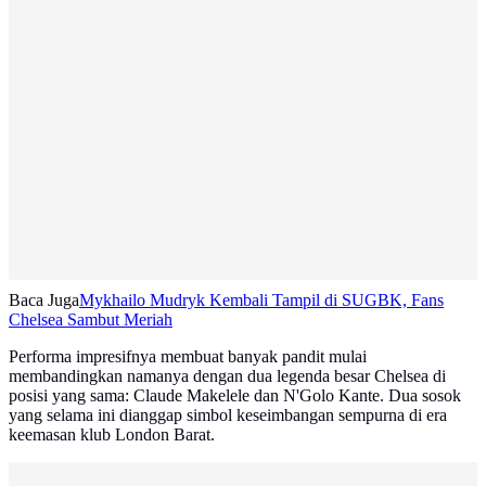
Baca Juga
Mykhailo Mudryk Kembali Tampil di SUGBK, Fans
Chelsea Sambut Meriah
Performa impresifnya membuat banyak pandit mulai
membandingkan namanya dengan dua legenda besar Chelsea di
posisi yang sama: Claude Makelele dan N'Golo Kante. Dua sosok
yang selama ini dianggap simbol keseimbangan sempurna di era
keemasan klub London Barat.