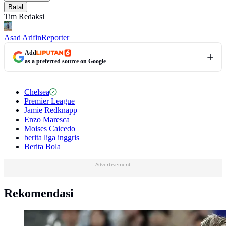
Batal
Tim Redaksi
Asad Arifin
Reporter
Add
as a preferred source on Google
Chelsea
Premier League
Jamie Redknapp
Enzo Maresca
Moises Caicedo
berita liga inggris
Berita Bola
Advertisement
Rekomendasi