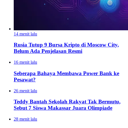
14 menit lalu
Rusia Tutup 9 Bursa Kripto di Moscow City,
Belum Ada Penjelasan Resmi
16 menit lalu
Seberapa Bahaya Membawa Power Bank ke
Pesawat?
26 menit lalu
Teddy Bantah Sekolah Rakyat Tak Bermutu,
Sebut 7 Siswa Makassar Juara Olimpiade
28 menit lalu