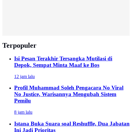
Terpopuler
Isi Pesan Terakhir Tersangka Mutilasi di
Depok, Sempat Minta Maaf ke Bos
12 jam lalu
Profil Muhammad Soleh Pengacara No Viral
No Justice, Warisannya Mengubah Sistem
Pemilu
8 jam lalu
Istana Buka Suara soal Reshuffle, Dua Jabatan
Ini Jadi Prioritas