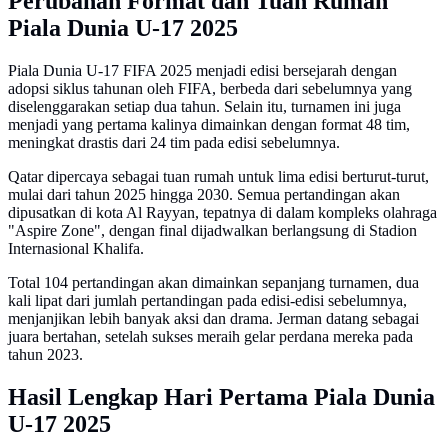
Perubahan Format dan Tuan Rumah
Piala Dunia U-17 2025
Piala Dunia U-17 FIFA 2025 menjadi edisi bersejarah dengan
adopsi siklus tahunan oleh FIFA, berbeda dari sebelumnya yang
diselenggarakan setiap dua tahun. Selain itu, turnamen ini juga
menjadi yang pertama kalinya dimainkan dengan format 48 tim,
meningkat drastis dari 24 tim pada edisi sebelumnya.
Qatar dipercaya sebagai tuan rumah untuk lima edisi berturut-turut,
mulai dari tahun 2025 hingga 2030. Semua pertandingan akan
dipusatkan di kota Al Rayyan, tepatnya di dalam kompleks olahraga
"Aspire Zone", dengan final dijadwalkan berlangsung di Stadion
Internasional Khalifa.
Total 104 pertandingan akan dimainkan sepanjang turnamen, dua
kali lipat dari jumlah pertandingan pada edisi-edisi sebelumnya,
menjanjikan lebih banyak aksi dan drama. Jerman datang sebagai
juara bertahan, setelah sukses meraih gelar perdana mereka pada
tahun 2023.
Hasil Lengkap Hari Pertama Piala Dunia
U-17 2025