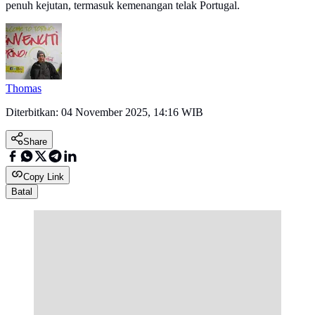
penuh kejutan, termasuk kemenangan telak Portugal.
Thomas
Diterbitkan:
04 November 2025, 14:16 WIB
Share
Copy Link
Batal