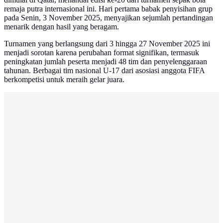
remaja putra internasional ini. Hari pertama babak penyisihan grup
pada Senin, 3 November 2025, menyajikan sejumlah pertandingan
menarik dengan hasil yang beragam.
Turnamen yang berlangsung dari 3 hingga 27 November 2025 ini
menjadi sorotan karena perubahan format signifikan, termasuk
peningkatan jumlah peserta menjadi 48 tim dan penyelenggaraan
tahunan. Berbagai tim nasional U-17 dari asosiasi anggota FIFA
berkompetisi untuk meraih gelar juara.